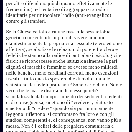
per altro difendono più di quanto effettivamente le
frequentino) nel tentativo di aggrapparsi a radici
identitarie per rinfocolare l’odio (anti-evangelico)
contro gli stranieri.
Se la Chiesa cattolica rinunziasse alla sessuofobia
genetica consentendo ai preti di vivere non più
clandestinamente la propria vita sessuale (etero ed omo-
affettiva); se abolisse le relazioni di potere fra clero e
fedeli che stanno alla radice di tanti abusi psicologici e
fisici; se riconoscesse anche istituzionalmente la pari
dignità di maschi e femmine; se avesse meno miliardi
nelle banche, meno cardinali corrotti, meno esenzioni
fiscali…tutto questo sposterebbe di molte unità le
statistiche dei fedeli praticanti? Sono certo di no. Non è
vero che le masse disertano le messe perché
scandalizzate dal comportamento dei sedicenti credenti
e, di conseguenza, smettono di “credere”; piuttosto
smettono di “credere” quando sia pur minimamente
leggono, riflettono, si confrontano fra loro e con gli
studiosi competenti e, di conseguenza, non vanno più a
messa. Non è l’eclissi della preghiera comunitaria a
provocare l’abbandono delle professioni di fede, ma