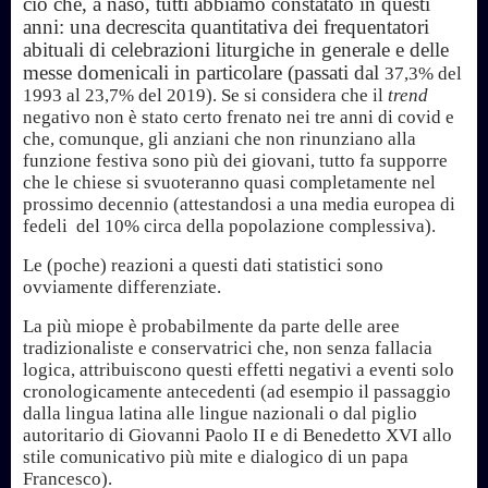
ciò che, a naso, tutti abbiamo constatato in questi
anni: una decrescita quantitativa dei frequentatori
abituali di celebrazioni liturgiche in generale e delle
messe domenicali in particolare (passati dal
37,3% del
1993 al 23,7% del 2019). Se si considera che il
trend
negativo non è stato certo frenato nei tre anni di covid e
che, comunque, gli anziani che non rinunziano alla
funzione festiva sono più dei giovani, tutto fa supporre
che le chiese si svuoteranno quasi completamente nel
prossimo decennio (attestandosi a una media europea di
fedeli del 10% circa della popolazione complessiva).
Le (poche) reazioni a questi dati statistici sono
ovviamente differenziate.
La più miope è probabilmente da parte delle aree
tradizionaliste e conservatrici che, non senza fallacia
logica, attribuiscono questi effetti negativi a eventi solo
cronologicamente antecedenti (ad esempio il passaggio
dalla lingua latina alle lingue nazionali o dal piglio
autoritario di Giovanni Paolo II e di Benedetto XVI allo
stile comunicativo più mite e dialogico di un papa
Francesco).