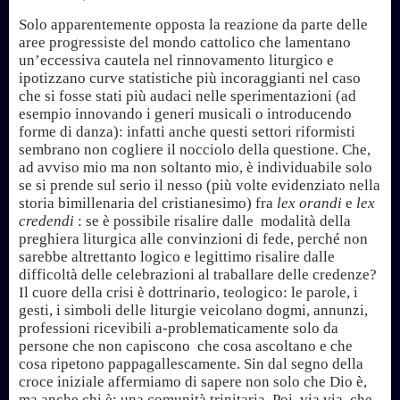
Solo apparentemente opposta la reazione da parte delle
aree progressiste del mondo cattolico che lamentano
un’eccessiva cautela nel rinnovamento liturgico e
ipotizzano curve statistiche più incoraggianti nel caso
che si fosse stati più audaci nelle sperimentazioni (ad
esempio innovando i generi musicali o introducendo
forme di danza): infatti anche questi settori riformisti
sembrano non cogliere il nocciolo della questione. Che,
ad avviso mio ma non soltanto mio, è individuabile solo
se si prende sul serio il nesso (più volte evidenziato nella
storia bimillenaria del cristianesimo) fra
lex orandi
e
lex
credendi
: se è possibile risalire dalle modalità della
preghiera liturgica alle convinzioni di fede, perché non
sarebbe altrettanto logico e legittimo risalire dalle
difficoltà delle celebrazioni al traballare delle credenze?
Il cuore della crisi è dottrinario, teologico: le parole, i
gesti, i simboli delle liturgie veicolano dogmi, annunzi,
professioni ricevibili a-problematicamente solo da
persone che non capiscono che cosa ascoltano e che
cosa ripetono pappagallescamente. Sin dal segno della
croce iniziale affermiamo di sapere non solo che Dio è,
ma anche chi è: una comunità trinitaria. Poi, via via, che