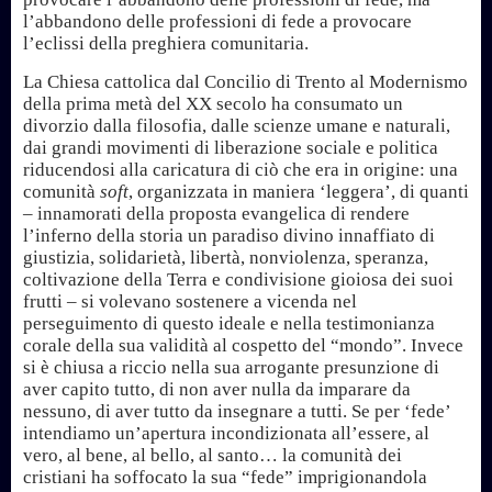
l’abbandono delle professioni di fede a provocare
l’eclissi della preghiera comunitaria.
La Chiesa cattolica dal Concilio di Trento al Modernismo
della prima metà del XX secolo ha consumato un
divorzio dalla filosofia, dalle scienze umane e naturali,
dai grandi movimenti di liberazione sociale e politica
riducendosi alla caricatura di ciò che era in origine: una
comunità
soft
, organizzata in maniera ‘leggera’, di quanti
– innamorati della proposta evangelica di rendere
l’inferno della storia un paradiso divino innaffiato di
giustizia, solidarietà, libertà, nonviolenza, speranza,
coltivazione della Terra e condivisione gioiosa dei suoi
frutti – si volevano sostenere a vicenda nel
perseguimento di questo ideale e nella testimonianza
corale della sua validità al cospetto del “mondo”. Invece
si è chiusa a riccio nella sua arrogante presunzione di
aver capito tutto, di non aver nulla da imparare da
nessuno, di aver tutto da insegnare a tutti. Se per ‘fede’
intendiamo un’apertura incondizionata all’essere, al
vero, al bene, al bello, al santo… la comunità dei
cristiani ha soffocato la sua “fede” imprigionandola