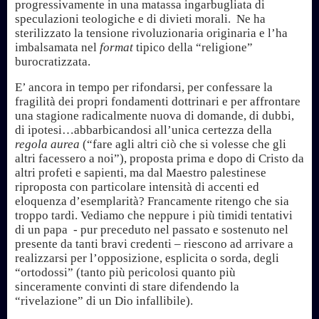
progressivamente in una matassa ingarbugliata di
speculazioni teologiche e di divieti morali. Ne ha
sterilizzato la tensione rivoluzionaria originaria e l’ha
imbalsamata nel
format
tipico della “religione”
burocratizzata.
E’ ancora in tempo per rifondarsi, per confessare la
fragilità dei propri fondamenti dottrinari e per affrontare
una stagione radicalmente nuova di domande, di dubbi,
di ipotesi…abbarbicandosi all’unica certezza della
regola aurea
(“fare agli altri ciò che si volesse che gli
altri facessero a noi”), proposta prima e dopo di Cristo da
altri profeti e sapienti, ma dal Maestro palestinese
riproposta con particolare intensità di accenti ed
eloquenza d’esemplarità? Francamente ritengo che sia
troppo tardi. Vediamo che neppure i più timidi tentativi
di un papa - pur preceduto nel passato e sostenuto nel
presente da tanti bravi credenti – riescono ad arrivare a
realizzarsi per l’opposizione, esplicita o sorda, degli
“ortodossi” (tanto più pericolosi quanto più
sinceramente convinti di stare difendendo la
“rivelazione” di un Dio infallibile).