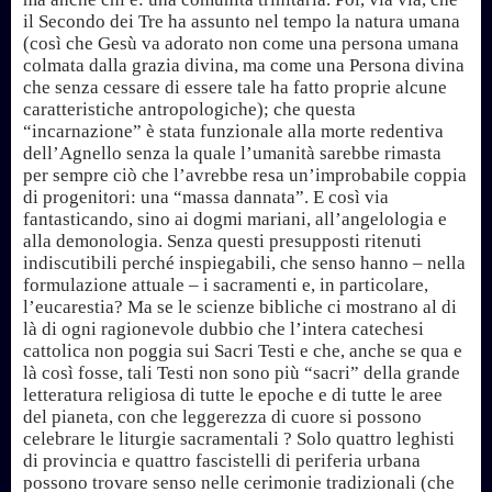
il Secondo dei Tre ha assunto nel tempo la natura umana
(così che Gesù va adorato non come una persona umana
colmata dalla grazia divina, ma come una Persona divina
che senza cessare di essere tale ha fatto proprie alcune
caratteristiche antropologiche); che questa
“incarnazione” è stata funzionale alla morte redentiva
dell’Agnello senza la quale l’umanità sarebbe rimasta
per sempre ciò che l’avrebbe resa un’improbabile coppia
di progenitori: una “massa dannata”. E così via
fantasticando, sino ai dogmi mariani, all’angelologia e
alla demonologia. Senza questi presupposti ritenuti
indiscutibili perché inspiegabili, che senso hanno – nella
formulazione attuale – i sacramenti e, in particolare,
l’eucarestia? Ma se le scienze bibliche ci mostrano al di
là di ogni ragionevole dubbio che l’intera catechesi
cattolica non poggia sui Sacri Testi e che, anche se qua e
là così fosse, tali Testi non sono più “sacri” della grande
letteratura religiosa di tutte le epoche e di tutte le aree
del pianeta, con che leggerezza di cuore si possono
celebrare le liturgie sacramentali ? Solo quattro leghisti
di provincia e quattro fascistelli di periferia urbana
possono trovare senso nelle cerimonie tradizionali (che