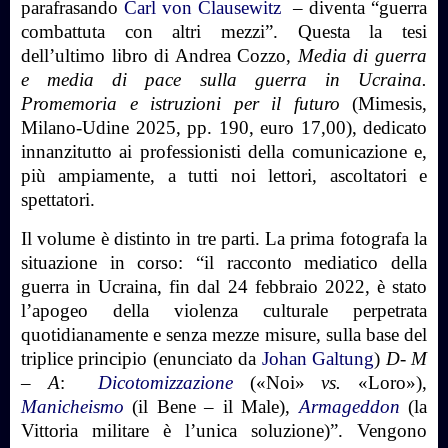
parafrasando
Carl von Clausewitz
– diventa “guerra
combattuta con altri mezzi”. Questa la tesi
dell’ultimo libro di Andrea Cozzo,
Media di guerra
e media di pace sulla guerra in Ucraina.
Promemoria e istruzioni per il futuro
(Mimesis,
Milano-Udine 2025, pp. 190, euro 17,00), dedicato
innanzitutto ai professionisti della comunicazione e,
più ampiamente, a tutti noi lettori, ascoltatori e
spettatori.
Il volume è distinto in tre parti. La prima fotografa la
situazione in corso: “il racconto mediatico della
guerra in Ucraina, fin dal 24 febbraio 2022, è stato
l’apogeo della violenza culturale perpetrata
quotidianamente e senza mezze misure, sulla base del
triplice principio (enunciato da
Johan Galtung
)
D- M
– A
:
Dicotomizzazione
(«Noi»
vs.
«Loro»),
Manicheismo
(il Bene – il Male),
Armageddon
(la
Vittoria militare è l’unica soluzione)”. Vengono