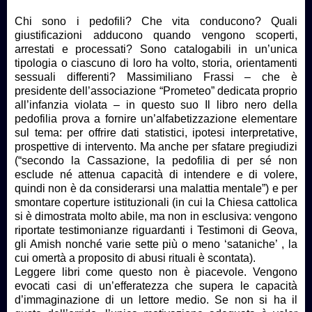
Chi sono i pedofili? Che vita conducono? Quali
giustificazioni adducono quando vengono scoperti,
arrestati e processati? Sono catalogabili in un’unica
tipologia o ciascuno di loro ha volto, storia, orientamenti
sessuali differenti? Massimiliano Frassi – che è
presidente dell’associazione “Prometeo” dedicata proprio
all’infanzia violata – in questo suo Il libro nero della
pedofilia prova a fornire un’alfabetizzazione elementare
sul tema: per offrire dati statistici, ipotesi interpretative,
prospettive di intervento. Ma anche per sfatare pregiudizi
(“secondo la Cassazione, la pedofilia di per sé non
esclude né attenua capacità di intendere e di volere,
quindi non è da considerarsi una malattia mentale”) e per
smontare coperture istituzionali (in cui la Chiesa cattolica
si è dimostrata molto abile, ma non in esclusiva: vengono
riportate testimonianze riguardanti i Testimoni di Geova,
gli Amish nonché varie sette più o meno ‘sataniche’ , la
cui omertà a proposito di abusi rituali è scontata).
Leggere libri come questo non è piacevole. Vengono
evocati casi di un’efferatezza che supera le capacità
d’immaginazione di un lettore medio. Se non si ha il