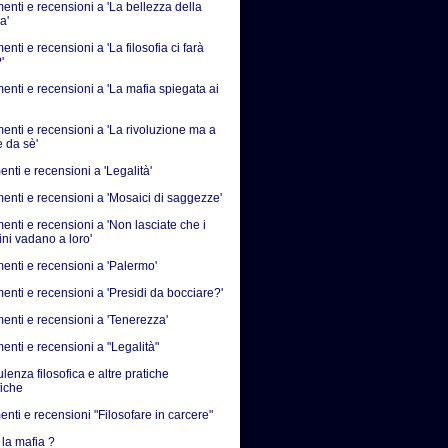
nti e recensioni a 'La bellezza della
a'
ti e recensioni a 'La filosofia ci farà
'
nti e recensioni a 'La mafia spiegata ai
nti e recensioni a 'La rivoluzione ma a
e da sè'
nti e recensioni a 'Legalità'
nti e recensioni a 'Mosaici di saggezze'
nti e recensioni a 'Non lasciate che i
ni vadano a loro'
nti e recensioni a 'Palermo'
nti e recensioni a 'Presidi da bocciare?'
nti e recensioni a 'Tenerezza'
nti e recensioni a "Legalità"
enza filosofica e altre pratiche
fiche
nti e recensioni "Filosofare in carcere"
 la mafia ?