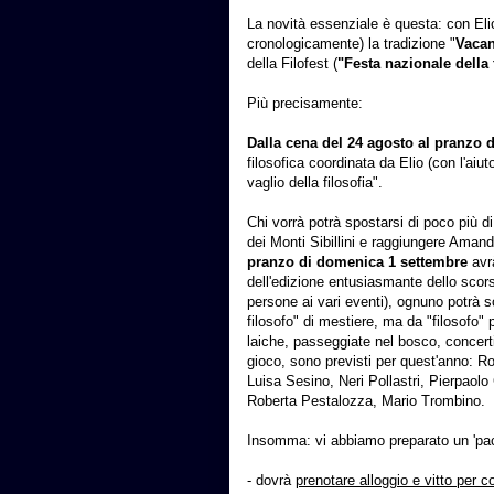
La novità essenziale è questa: con Eli
cronologicamente) la tradizione "
Vacan
della Filofest (
"Festa nazionale della 
Più precisamente:
Dalla cena del 24 agosto al pranzo 
filosofica coordinata da Elio (con l'aiu
vaglio della filosofia".
Chi vorrà potrà spostarsi di poco più di
dei Monti Sibillini e raggiungere Aman
pranzo di domenica 1 settembre
avrà
dell'edizione entusiasmante dello scors
persone ai vari eventi), ognuno potrà sc
filosofo" di mestiere, ma da "filosofo" p
laiche, passeggiate nel bosco, concerti
gioco, sono previsti per quest'anno: Ro
Luisa Sesino, Neri Pollastri, Pierpaol
Roberta Pestalozza, Mario Trombino.
Insomma: vi abbiamo preparato un 'pacc
- dovrà
prenotare alloggio e vitto per c