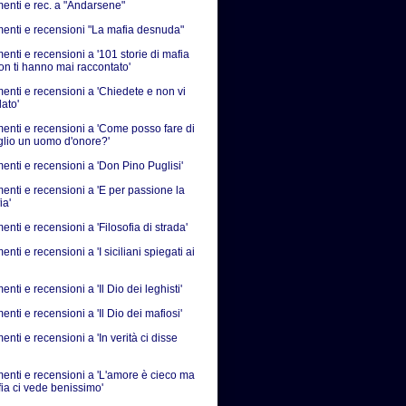
nti e rec. a "Andarsene"
nti e recensioni "La mafia desnuda"
nti e recensioni a '101 storie di mafia
on ti hanno mai raccontato'
nti e recensioni a 'Chiedete e non vi
ato'
nti e recensioni a 'Come posso fare di
iglio un uomo d'onore?'
nti e recensioni a 'Don Pino Puglisi'
nti e recensioni a 'E per passione la
ia'
ti e recensioni a 'Filosofia di strada'
ti e recensioni a 'I siciliani spiegati ai
ti e recensioni a 'Il Dio dei leghisti'
ti e recensioni a 'Il Dio dei mafiosi'
ti e recensioni a 'In verità ci disse
nti e recensioni a 'L'amore è cieco ma
fia ci vede benissimo'