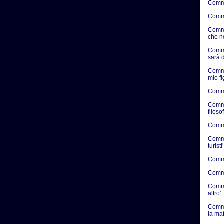
Comme
Comme
Comme
che n
Comme
sarà d
Comme
mio f
Comme
Comme
filosof
Commen
Commen
turisti'
Commen
Commen
Commen
altro'
Comme
la ma