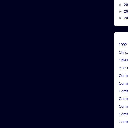
►
2
►
2
►
2
1992
Chi c
Chie
chies
Comme
Comme
Comme
Comme
Comme
Comme
Comme