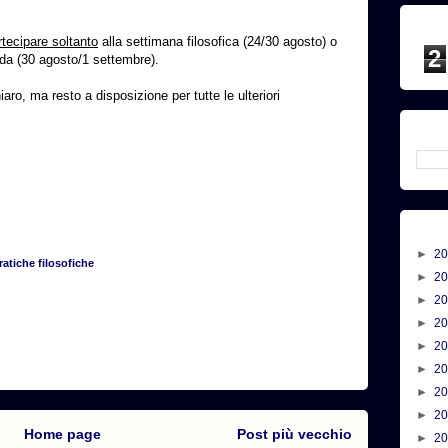
rtecipare soltanto
alla settimana filosofica (24/30 agosto) o
2
trada (30 agosto/1 settembre).
o, ma resto a disposizione per tutte le ulteriori
►
2
ratiche filosofiche
►
2
►
2
►
2
►
2
►
2
►
2
►
2
Home page
Post più vecchio
►
2