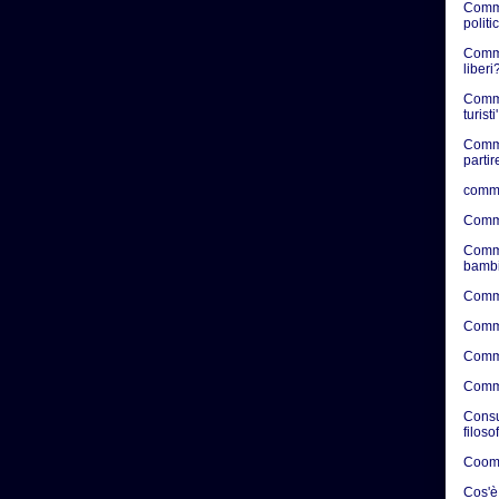
Comme
politic
Commen
liberi?
Comme
turisti'
Comme
partir
comme
Comme
Comme
bambi
Comme
Comme
Comme
Comme
Consul
filoso
Coome
Cos'è