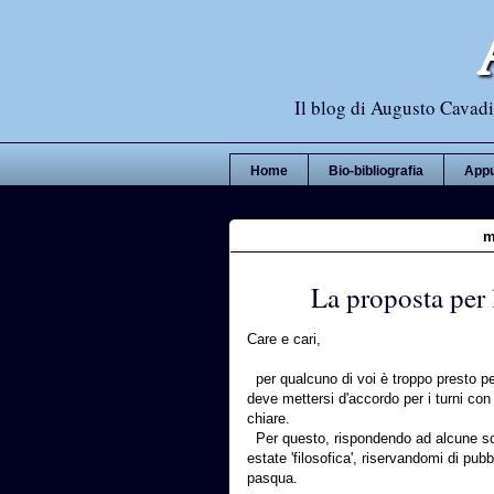
Il blog di Augusto Cavadi,
Home
Bio-bibliografia
Appu
m
La proposta per 
Care e cari,
per qualcuno di voi è troppo presto pe
deve mettersi d'accordo per i turni con 
chiare.
Per questo, rispondendo ad alcune soll
estate 'filosofica', riservandomi di pub
pasqua.