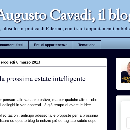
Augusto Cavadi, il blo
 filosofo-in-pratica di Palermo, con i suoi appuntamenti pubblici i
ntamenti fissi
Enti di appartenenza
Tematiche
ercoledì 6 marzo 2013
la prossima estate intelligente
r pensare alle vacanze estive, ma per qualche altro - che
i colleghi in vari contesti - è già tempo di avere le idee
ecitazioni, anticipo adesso la/le proposte per la prossima
blicare su questo blog le notizie più dettagliate subito dopo