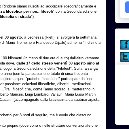
o Rindone siamo riusciti ad 'accorpare' (geograficamente e
za filosofica per non...filosofi
" con la Seconda edizione
filosofia di strada"
).
del 30 agosto
, a Leonessa (Rieti), si svolgerà la settimana
to di Mario Trombino e Francesco Dipalo) sul tema "Il divino al
 100 kilometri (in meno di due ore di auto) dall'altro versante
dola dove,
dalle 17 dello stesso venerdì 30 agosto sino al
 luogo la Seconda edizione della "Filofest". Sulla falsariga
o anno (con la partecipazione totale di circa trecento
egliere a quali "pratiche filosofiche" partecipare da "non
er passione: colazioni filosofiche, dibattiti, meditazioni
...Tra i filosofi che, come l'anno scorso, si metteranno in
berto Mancini, Luigi Lombardi Vallauri, Maria Luisa Martini,
o Casarin (accompagnato dalla bravissima cantautrice-arpista
hetto' per 8 notti di seguito, ma è ovvio che ciascuno
onto proprio
(dove vorrà o nelle strutture convenzionate che