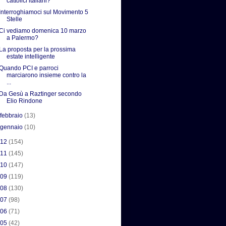
cattolici italiani?
Interroghiamoci sul Movimento 5
Stelle
Ci vediamo domenica 10 marzo
a Palermo?
La proposta per la prossima
estate intelligente
Quando PCI e parroci
marciarono insieme contro la
...
Da Gesù a Raztinger secondo
Elio Rindone
►
febbraio
(13)
►
gennaio
(10)
012
(154)
011
(145)
010
(147)
009
(119)
008
(130)
007
(98)
006
(71)
005
(42)