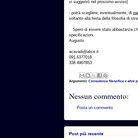
vi suggerirò nel prossimo avviso)
- potrà scegliere, eventualmente, di
pa
soltanto alla festa della filosofia di s
Spero di essere stato abbastanza chiar
specificazioni.
Augusto
acavadi@alice.it
091.6377018
338.4907853
Argomenti:
Consulenza filosofica e altre p
Nessun commento:
Posta un commento
Post più recente