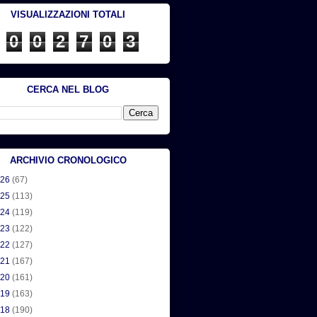
VISUALIZZAZIONI TOTALI
0
0
2
7
0
3
CERCA NEL BLOG
ARCHIVIO CRONOLOGICO
026
(67)
025
(113)
024
(119)
023
(122)
022
(127)
021
(167)
020
(161)
019
(163)
018
(190)