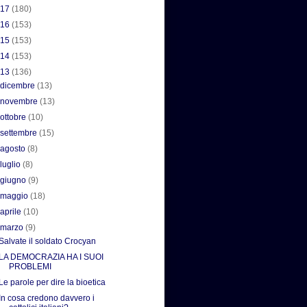
017
(180)
016
(153)
015
(153)
014
(153)
013
(136)
►
dicembre
(13)
►
novembre
(13)
►
ottobre
(10)
►
settembre
(15)
►
agosto
(8)
►
luglio
(8)
►
giugno
(9)
►
maggio
(18)
►
aprile
(10)
▼
marzo
(9)
Salvate il soldato Crocyan
LA DEMOCRAZIA HA I SUOI
PROBLEMI
Le parole per dire la bioetica
In cosa credono davvero i