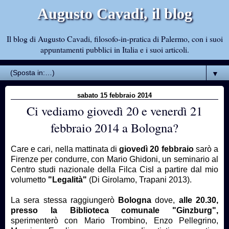
Augusto Cavadi, il blog
Il blog di Augusto Cavadi, filosofo-in-pratica di Palermo, con i suoi
appuntamenti pubblici in Italia e i suoi articoli.
▼
sabato 15 febbraio 2014
Ci vediamo giovedì 20 e venerdì 21
febbraio 2014 a Bologna?
Care e cari, nella mattinata di
giovedì 20 febbraio
sarò a
Firenze per condurre, con Mario Ghidoni, un seminario al
Centro studi nazionale della Filca Cisl a partire dal mio
volumetto
"Legalità"
(Di Girolamo, Trapani 2013).
La sera stessa raggiungerò
Bologna
dove,
alle 20.30,
presso la Biblioteca comunale "Ginzburg",
sperimenterò con Mario Trombino, Enzo Pellegrino,