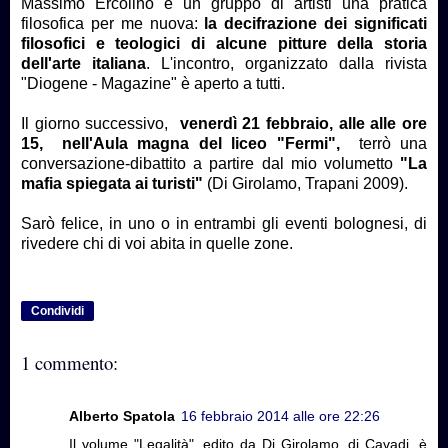
Massimo Ercolino e un gruppo di artisti una pratica
filosofica per me nuova:
la decifrazione dei significati
filosofici e teologici di alcune pitture della storia
dell'arte italiana
. L'incontro, organizzato dalla rivista
"Diogene - Magazine" è aperto a tutti.
Il giorno successivo,
venerdì 21 febbraio, alle alle ore
15, nell'Aula magna del liceo "Fermi",
terrò una
conversazione-dibattito a partire dal mio volumetto
"La
mafia spiegata ai turisti"
(Di Girolamo, Trapani 2009).
Sarò felice, in uno o in entrambi gli eventi bolognesi, di
rivedere chi di voi abita in quelle zone.
Condividi
1 commento:
Alberto Spatola
16 febbraio 2014 alle ore 22:26
Il volume "Legalità", edito da Di Girolamo, di Cavadi, è