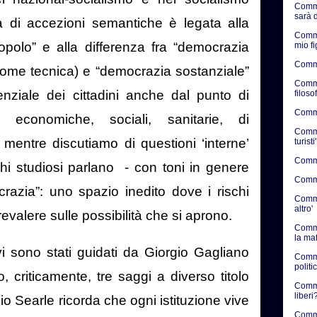
Comme
sarà d
 di accezioni semantiche è legata alla
Comme
popolo” e alla differenza fra “democrazia
mio f
Comme
ome tecnica) e “democrazia sostanziale”
Comme
ziale dei cittadini anche dal punto di
filosof
Commen
à economiche, sociali, sanitarie, di
Commen
mentre discutiamo di questioni ‘interne’
turisti'
Commen
i studiosi parlano
- con toni in genere
Commen
crazia”: uno spazio inedito dove i rischi
Commen
altro'
valere sulle possibilità che si aprono.
Comme
la ma
ivi sono stati guidati da Giorgio Gagliano
Comme
politic
 criticamente, tre saggi a diverso titolo
Commen
liberi?
io Searle ricorda che ogni istituzione vive
Comme