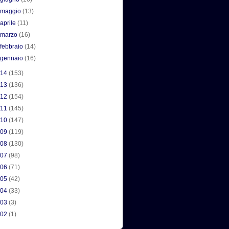
►
maggio
(13)
►
aprile
(11)
►
marzo
(16)
►
febbraio
(14)
►
gennaio
(16)
014
(153)
013
(136)
012
(154)
011
(145)
010
(147)
009
(119)
008
(130)
007
(98)
006
(71)
005
(42)
004
(33)
003
(3)
002
(1)