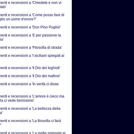
nti e recensioni a 'Chiedete e non vi
ato'
nti e recensioni a 'Come posso fare di
iglio un uomo d'onore?'
nti e recensioni a 'Don Pino Puglisi'
nti e recensioni a 'E per passione la
ia'
ti e recensioni a 'Filosofia di strada'
ti e recensioni a 'I siciliani spiegati ai
ti e recensioni a 'Il Dio dei leghisti'
ti e recensioni a 'Il Dio dei mafiosi'
ti e recensioni a 'In verità ci disse
nti e recensioni a 'L'amore è cieco ma
fia ci vede benissimo'
nti e recensioni a 'La bellezza della
a'
ti e recensioni a 'La filosofia ci farà
'
nti e recensioni a 'La mafia spiegata ai