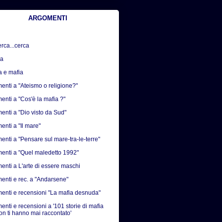
ARGOMENTI
erca...cerca
sa
a e mafia
nti a "Ateismo o religione?"
nti a "Cos'è la mafia ?"
nti a "Dio visto da Sud"
nti a "Il mare"
nti a "Pensare sul mare-tra-le-terre"
nti a "Quel maledetto 1992"
nti a L'arte di essere maschi
nti e rec. a "Andarsene"
nti e recensioni "La mafia desnuda"
nti e recensioni a '101 storie di mafia
on ti hanno mai raccontato'