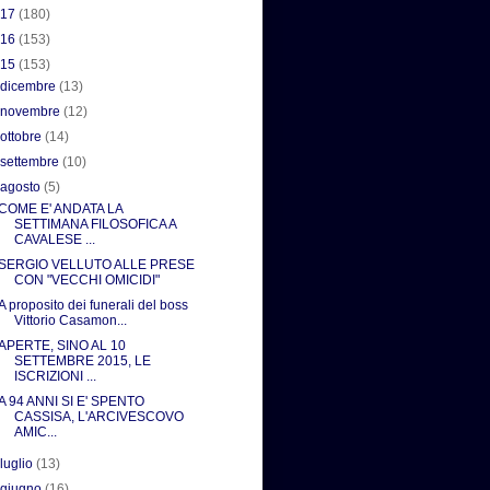
017
(180)
016
(153)
015
(153)
►
dicembre
(13)
►
novembre
(12)
►
ottobre
(14)
►
settembre
(10)
▼
agosto
(5)
COME E' ANDATA LA
SETTIMANA FILOSOFICA A
CAVALESE ...
SERGIO VELLUTO ALLE PRESE
CON "VECCHI OMICIDI"
A proposito dei funerali del boss
Vittorio Casamon...
APERTE, SINO AL 10
SETTEMBRE 2015, LE
ISCRIZIONI ...
A 94 ANNI SI E' SPENTO
CASSISA, L'ARCIVESCOVO
AMIC...
►
luglio
(13)
►
giugno
(16)