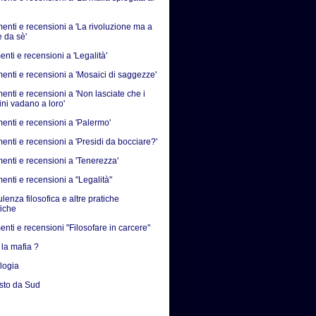
nti e recensioni a 'La rivoluzione ma a
e da sè'
nti e recensioni a 'Legalità'
nti e recensioni a 'Mosaici di saggezze'
nti e recensioni a 'Non lasciate che i
ni vadano a loro'
nti e recensioni a 'Palermo'
nti e recensioni a 'Presidi da bocciare?'
nti e recensioni a 'Tenerezza'
nti e recensioni a "Legalità"
enza filosofica e altre pratiche
fiche
nti e recensioni "Filosofare in carcere"
 la mafia ?
ologia
isto da Sud