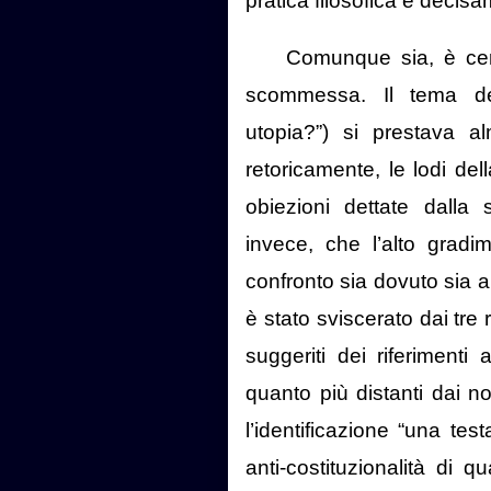
pratica filosofica è decisam
Comunque sia, è cer
scommessa. Il tema del
utopia?”) si prestava a
retoricamente, le lodi del
obiezioni dettate dalla 
invece, che l’alto gradim
confronto sia dovuto sia a
è stato sviscerato dai tre r
suggeriti dei riferimenti al
quanto più distanti dai n
l’identificazione “una tes
anti-costituzionalità di q