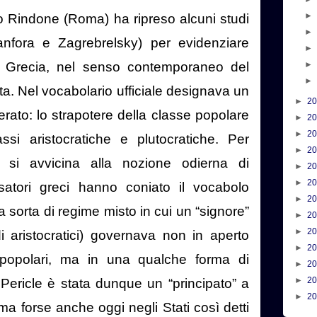
lio Rindone (Roma) ha ripreso alcuni studi
Canfora e Zagrebrelsky) per evidenziare
n Grecia, nel senso contemporaneo del
ita. Nel vocabolario ufficiale designava un
►
2
rato: lo strapotere della classe popolare
►
2
►
2
assi aristocratiche e plutocratiche. Per
►
2
si avvicina alla nozione odierna di
►
2
►
2
satori greci hanno coniato il vocabolo
►
2
sorta di regime misto in cui un “signore”
►
2
►
2
di aristocratici) governava non in aperto
►
2
 popolari, ma in una qualche forma di
►
2
►
2
Pericle è stata dunque un “principato” a
►
2
a forse anche oggi negli Stati così detti