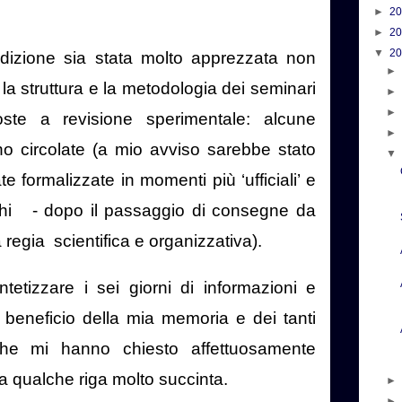
►
2
►
2
▼
2
izione sia stata molto apprezzata non
a struttura e la metodologia dei seminari
ste a revisione sperimentale: alcune
no circolate (a mio avviso sarebbe stato
te formalizzate in momenti più ‘ufficiali’ e
hi
- dopo il passaggio di consegne da
a regia
scientifica e organizzativa).
sintetizzare i sei giorni di informazioni e
 beneficio della mia memoria e dei tanti
 che mi hanno chiesto affettuosamente
a qualche riga molto succinta.