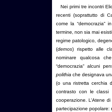
Nei primi tre incontri E
recenti (soprattutto di 
come la “democrazia” i
termine, non sia mai esist
regime patologico, degene
(
demos
) rispetto alle cl
nominare qualcosa che 
“democrazia” alcuni pen
polithia
che designava una 
(o una ristretta cerchia 
contrasto con le classi
cooperazione. L’Atene di 
partecipazione popolare: m