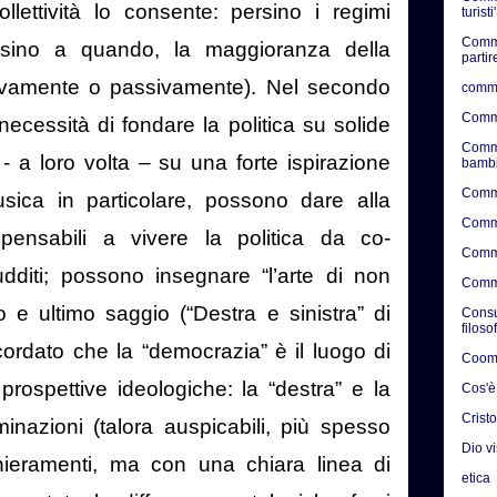
llettività lo consente: persino i regimi
turisti'
Comme
e sino a quando, la maggioranza della
partir
tivamente o passivamente). Nel secondo
comme
Comme
 necessità di fondare la politica su solide
Comme
- a loro volta – su una forte ispirazione
bambi
Comme
musica in particolare, possono dare alla
Comme
spensabili a vivere la politica da co-
Comme
dditi; possono insegnare “l’arte di non
Comme
o e ultimo saggio (“Destra e sinistra” di
Consul
filoso
cordato che la “democrazia” è il luogo di
Coome
prospettive ideologiche: la “destra” e la
Cos'è
Crist
minazioni (talora auspicabili, più spesso
Dio v
chieramenti, ma con una chiara linea di
etica