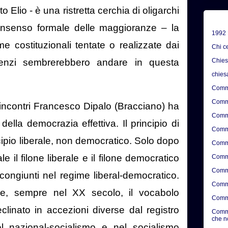
o Elio - è una ristretta cerchia di oligarchi
onsenso formale delle maggioranze – la
1992
rme costituzionali tentate o realizzate dai
Chi c
Chie
enzi sembrerebbero andare in questa
chies
Comme
Comme
 incontri Francesco Dipalo (Bracciano) ha
Comme
della democrazia effettiva. Il principio di
Comme
ipio liberale, non democratico. Solo dopo
Comme
 il filone liberale e il filone democratico
Comme
Comme
ongiunti nel regime liberal-democratico.
Comme
e, sempre nel XX secolo, il vocabolo
Comme
clinato in accezioni diverse dal registro
Comme
che n
l nazional-socialismo e nel socialismo