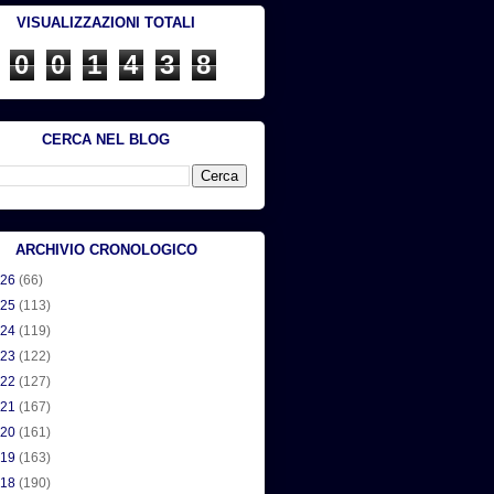
VISUALIZZAZIONI TOTALI
0
0
1
4
3
8
CERCA NEL BLOG
ARCHIVIO CRONOLOGICO
026
(66)
025
(113)
024
(119)
023
(122)
022
(127)
021
(167)
020
(161)
019
(163)
018
(190)