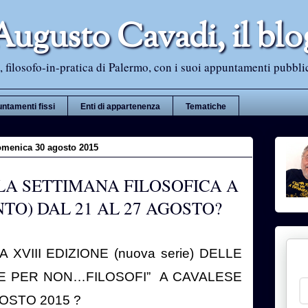
Augusto Cavadi, il blo
 filosofo-in-pratica di Palermo, con i suoi appuntamenti pubblici i
ntamenti fissi
Enti di appartenenza
Tematiche
menica 30 agosto 2015
LA SETTIMANA FILOSOFICA A
TO) DAL 21 AL 27 AGOSTO?
A XVIII EDIZIONE (nuova serie) DELLE
E PER NON…FILOSOFI”
A CAVALESE
AGOSTO 2015 ?