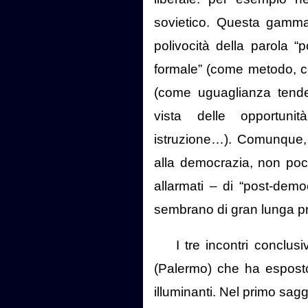
sovietico. Questa gamma
polivocità della parola “
formale” (come metodo, c
(come uguaglianza tenden
vista delle opportunit
istruzione…). Comunque, 
alla democrazia, non poch
allarmati – di “post-demo
sembrano di gran lunga pre
I tre incontri conclus
(Palermo) che ha esposto,
illuminanti. Nel primo sagg