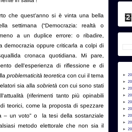
ente in salita !
to che quest’anno si è vinta una bella
2
la settimana (“Democrazia: realtà o
lmeno a un duplice errore: o ribadire,
la democrazia oppure criticarla a colpi di
squallida cronaca quotidiana. Mi pare,
ento dell’esperienza di riflessione e di
lla
problematicità teoretica
con cui il tema
►
2
►
2
elatori sia alla
sobrietà
con cui sono stati
►
2
l’attualità (riferimenti tanto più opinabili
►
2
►
2
odi teorici, come la proposta di spezzare
►
2
ta – un voto” o
la tesi della sostanziale
►
2
►
2
ualsiasi metodo elettorale che non sia il
►
2