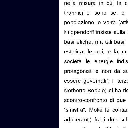
nella misura in cui la co
tirannici ci sono se, 
popolazione lo vorrà (at
Krippendorff insiste sulla
basi etiche, ma tali basi
estetica: le arti, e la 
società le energie indi
protagonisti e non da su
essere governati”. Il terz
Norberto Bobbio) ci ha ri
scontro-confronto di due 
“sinistra”. Molte le conta
adulteranti) fra i due s