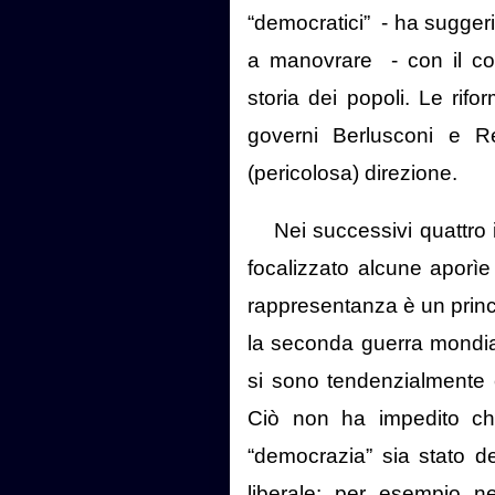
“democratici”
- ha suggerit
a manovrare
- con il c
storia dei popoli. Le rifo
governi Berlusconi e R
(pericolosa) direzione.
Nei successivi quattro
focalizzato alcune aporìe 
rappresentanza è un princ
la seconda guerra mondiale
si sono tendenzialmente c
Ciò non ha impedito ch
“democrazia” sia stato de
liberale: per esempio ne