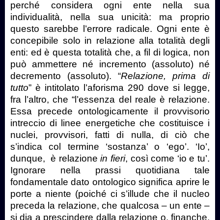
perché considera ogni ente nella sua
individualità, nella sua unicità: ma proprio
questo sarebbe l’errore radicale. Ogni ente è
concepibile solo in relazione alla totalità degli
enti: ed è questa totalità che, a fil di logica, non
può ammettere né incremento (assoluto) né
decremento (assoluto). “
Relazione, prima di
tutto
” è intitolato l’aforisma 290 dove si legge,
fra l’altro, che “l’essenza del reale è relazione.
Essa precede ontologicamente il provvisorio
intreccio di linee energetiche che costituisce i
nuclei, provvisori, fatti di nulla, di ciò che
s’indica col termine ‘sostanza’ o ‘ego’. ‘Io’,
dunque,
è relazione
in fieri
, così come ‘io e tu’.
Ignorare nella prassi quotidiana tale
fondamentale dato ontologico significa aprire le
porte a niente (poiché ci s’illude che il nucleo
preceda la relazione, che qualcosa – un ente –
si dia a prescindere dalla relazione o, finanche,