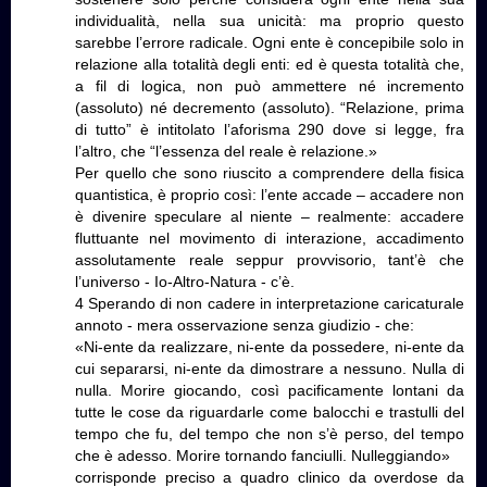
individualità, nella sua unicità: ma proprio questo
sarebbe l’errore radicale. Ogni ente è concepibile solo in
relazione alla totalità degli enti: ed è questa totalità che,
a fil di logica, non può ammettere né incremento
(assoluto) né decremento (assoluto). “Relazione, prima
di tutto” è intitolato l’aforisma 290 dove si legge, fra
l’altro, che “l’essenza del reale è relazione.»
Per quello che sono riuscito a comprendere della fisica
quantistica, è proprio così: l’ente accade – accadere non
è divenire speculare al niente – realmente: accadere
fluttuante nel movimento di interazione, accadimento
assolutamente reale seppur provvisorio, tant’è che
l’universo - Io-Altro-Natura - c’è.
4 Sperando di non cadere in interpretazione caricaturale
annoto - mera osservazione senza giudizio - che:
«Ni-ente da realizzare, ni-ente da possedere, ni-ente da
cui separarsi, ni-ente da dimostrare a nessuno. Nulla di
nulla. Morire giocando, così pacificamente lontani da
tutte le cose da riguardarle come balocchi e trastulli del
tempo che fu, del tempo che non s’è perso, del tempo
che è adesso. Morire tornando fanciulli. Nulleggiando»
corrisponde preciso a quadro clinico da overdose da