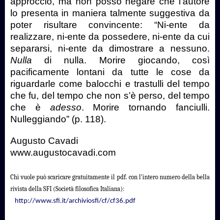
approccio, ma non posso negare che l’autore
lo presenta in maniera talmente suggestiva da
poter risultare convincente: “Ni-ente da
realizzare, ni-ente da possedere, ni-ente da cui
separarsi, ni-ente da dimostrare a nessuno.
Nulla
di nulla. Morire giocando, così
pacificamente lontani da tutte le cose da
riguardarle come balocchi e trastulli del tempo
che fu, del tempo che non s’è perso, del tempo
che è
adesso
. Morire tornando fanciulli.
Nulleggiando” (p. 118).
Augusto Cavadi
www.augustocavadi.com
Chi vuole può scaricare gratuitamente il pdf. con l'intero numero della bella
rivista della SFI (Società filosofica Italiana):
http://www.sfi.it/archiviosfi/cf/cf36.pdf