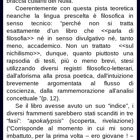
braccia cullanti del Nulla.
Coerentemente con questa pista teoretica
neanche la lingua prescelta è filosofica in
senso tecnico: “perché non si tratta
esattamente d’un libro che <<parla di
filosofia>> né in senso divulgativo né, tanto
meno, accademico. Non un trattato
<<sul
nichilismo>>, dunque, quanto piuttosto una
rapsodia di testi, più o meno brevi, stesi
utilizzando diversi registri filosofico-letterari,
dall’aforisma alla prosa poetica, dall’intuizione
brevemente argomentata al flusso di
coscienza, dalla rammemorazione all’analisi
concettuale ”(p. 12).
Se il libro avesse avuto un suo “indice”, i
diversi frammenti sarebbero stati scanditi in tre
“fasi”: “
apokalypsis
” (scoperta, rivelazione)
(“Corrisponde al momento in cui mi sono
imbattuto, per la prima volta – ero giovane ! –