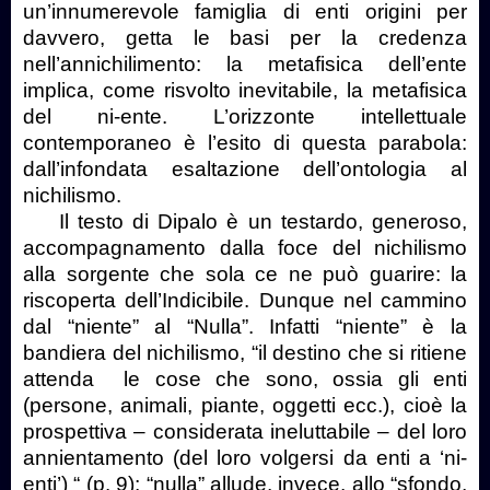
un’innumerevole famiglia di enti origini per
davvero, getta le basi per la credenza
nell’annichilimento: la metafisica dell’ente
implica, come risvolto inevitabile, la metafisica
del ni-ente. L’orizzonte intellettuale
contemporaneo è l’esito di questa parabola:
dall’infondata esaltazione dell’ontologia al
nichilismo.
Il testo di Dipalo è un testardo, generoso,
accompagnamento dalla foce del nichilismo
alla sorgente che sola ce ne può guarire: la
riscoperta dell’Indicibile. Dunque nel cammino
dal “niente” al “Nulla”. Infatti “niente” è la
bandiera del nichilismo, “il destino che si ritiene
attenda
le cose che sono, ossia gli enti
(persone, animali, piante, oggetti ecc.), cioè la
prospettiva – considerata ineluttabile – del loro
annientamento (del loro volgersi da enti a ‘ni-
enti’) “ (p. 9); “nulla” allude, invece, allo “sfondo,