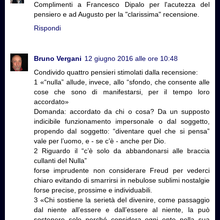
Complimenti a Francesco Dipalo per l'acutezza del
pensiero e ad Augusto per la "clarissima" recensione.
Rispondi
Bruno Vergani
12 giugno 2016 alle ore 10:48
Condivido quattro pensieri stimolati dalla recensione:
1 «“nulla” allude, invece, allo “sfondo, che consente alle
cose che sono di manifestarsi, per il tempo loro
accordato»
Domanda: accordato da chi o cosa? Da un supposto
indicibile funzionamento impersonale o dal soggetto,
propendo dal soggetto: “diventare quel che si pensa”
vale per l’uomo, e - se c’è - anche per Dio.
2 Riguardo il “c’è solo da abbandonarsi alle braccia
cullanti del Nulla”
forse imprudente non considerare Freud per vederci
chiaro evitando di smarrirsi in nebulose sublimi nostalgie
forse precise, prossime e individuabili.
3 «Chi sostiene la serietà del divenire, come passaggio
dal niente all’essere e dall’essere al niente, la può
sostenere solo perché considera ogni ente nella sua