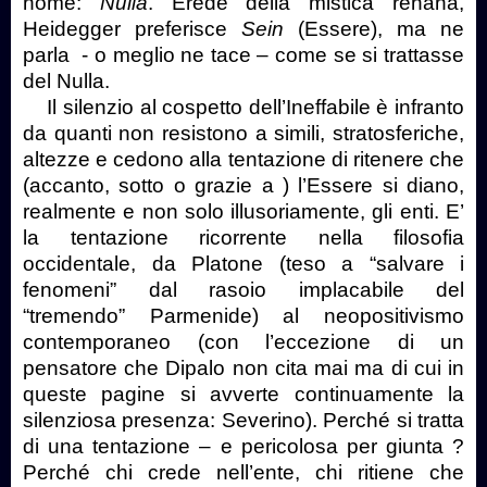
nome:
Nulla
. Erede della mistica renana,
Heidegger preferisce
Sein
(Essere), ma ne
parla
- o meglio ne tace – come se si trattasse
del Nulla.
Il silenzio al cospetto dell’Ineffabile è infranto
da quanti non resistono a simili, stratosferiche,
altezze e cedono alla tentazione di ritenere che
(accanto, sotto o grazie a ) l’Essere si diano,
realmente e non solo illusoriamente, gli enti. E’
la tentazione ricorrente nella filosofia
occidentale, da Platone (teso a “salvare i
fenomeni” dal rasoio implacabile del
“tremendo” Parmenide) al neopositivismo
contemporaneo (con l’eccezione di un
pensatore che Dipalo non cita mai ma di cui in
queste pagine si avverte continuamente la
silenziosa presenza: Severino). Perché si tratta
di una tentazione – e pericolosa per giunta ?
Perché chi crede nell’ente, chi ritiene che