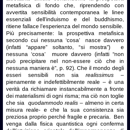
metafisica di fondo che, riprendendo con
avvertita sensibilità contemporanea le linee
essenziali dell’induismo e del buddhismo,
ritiene fallace l’esperienza del mondo sensibile.
Più precisamente: la prospettiva metafisica
secondo cui nessuna ‘cosa’
nasce davvero
(infatti “appare” soltanto, “si mostra”)
e
nessuna ‘cosa’
muore davvero (infatti “non
può precipitare nel non-essere ciò che in
nessuna maniera è”, p. 92). Che il mondo degli
esseri sensibili non sia
realissimu
s
–
pienamente e indefettibilmente reale – è una
verità da richiamare instancabilmente a fronte
dei materialismi di ogni risma; ma ciò non toglie
che sia
quodammodo real
is
– almeno in certa
misura reale- e che la sua consistenza sia
preziosa proprio perché fragile e precaria.
Ben
venga dalla fisica quantistica ogni conferma