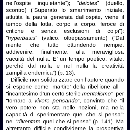
nell’ospite inquietante”); “
deiotes
” (duello,
scontro) (“Superato lo smarrimento iniziale,
attutita la paura generata dall’ospite, viene il
tempo della lotta, corpo a corpo, feroce di
critiche e senza esclusioni di colpi”);
“
hyperbasis
” (valico, oltrepassamento) (“Dal
niente che tutto ottundendo riempie,
addivenire, finalmente, alla meravigliosa
vacuità del nulla. E’ un tempo poetico, vitale,
perché dal nulla e nel nulla la creatività
zampilla endemica”) (p. 13).
Difficile non solidarizzare con l’autore quando
si espone come ‘martire’ della ribellione all’
“incantesimo d’un certo sterile
mentalismo
”
per
“tornare a
vivere pensando
”, convinto che “il
vero potere non sta nelle nozioni, ma nella
capacità di sperimentare quel che si pensa”:
nel “
diventare
quel che si pensa” (p. 141). Ma
altrettanto difficile condividerne la prospettiva