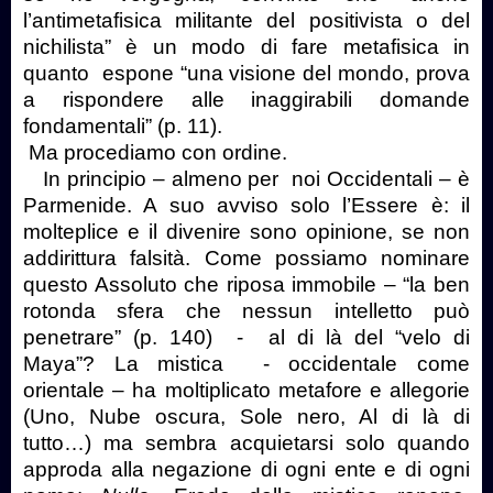
l’antimetafisica militante del positivista o del
nichilista” è un modo di fare metafisica in
quanto
espone “una visione del mondo, prova
a rispondere alle inaggirabili domande
fondamentali” (p. 11).
Ma procediamo con ordine.
In principio – almeno per
noi Occidentali – è
Parmenide. A suo avviso solo l’Essere è: il
molteplice e il divenire sono opinione, se non
addirittura falsità. Come possiamo nominare
questo Assoluto che riposa immobile – “la ben
rotonda sfera che nessun intelletto può
penetrare” (p. 140)
-
al di là del “velo di
Maya”? La mistica
- occidentale come
orientale – ha moltiplicato metafore e allegorie
(Uno, Nube oscura, Sole nero, Al di là di
tutto…) ma sembra acquietarsi solo quando
approda alla negazione di ogni ente e di ogni