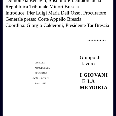
- Simonetta Bellaviti, Sostituto Procuratore della
Repubblica Tribunale Minori Brescia
Introduce: Pier Luig
i Maria Dell’Osso, Procuratore
Generale presso Corte Appello
Brescia
Coordina: Giorgio Calderoni, Presidente Tar Brescia
************
G
ruppo di
lavoro
ODRADEK
ASSOCIAZIONE
CULTURALE
I GIOVANI
via Diaz, 9 - 25121
E LA
Brescia - ITA
MEMORIA