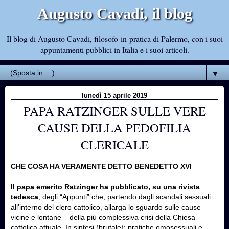
Augusto Cavadi, il blog
Il blog di Augusto Cavadi, filosofo-in-pratica di Palermo, con i suoi
appuntamenti pubblici in Italia e i suoi articoli.
▼
lunedì 15 aprile 2019
PAPA RATZINGER SULLE VERE
CAUSE DELLA PEDOFILIA
CLERICALE
CHE COSA HA VERAMENTE DETTO BENEDETTO XVI
Il papa emerito Ratzinger ha pubblicato, su una rivista
tedesca
, degli “Appunti” che, partendo dagli scandali sessuali
all’interno del clero cattolico, allarga lo sguardo sulle cause –
vicine e lontane – della più complessiva crisi della Chiesa
cattolica attuale. In sintesi (brutale): pratiche omosessuali e