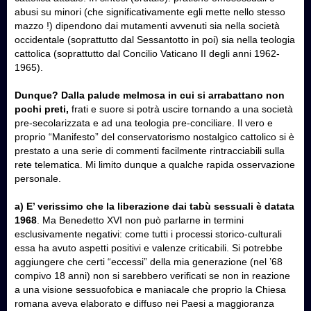
abusi su minori (che significativamente egli mette nello stesso
mazzo !) dipendono dai mutamenti avvenuti sia nella società
occidentale (soprattutto dal Sessantotto in poi) sia nella teologia
cattolica (soprattutto dal Concilio Vaticano II degli anni 1962-
1965).
Dunque? Dalla palude melmosa in cui si arrabattano non
pochi preti,
frati e suore si potrà uscire tornando a una società
pre-secolarizzata e ad una teologia pre-conciliare. Il vero e
proprio “Manifesto” del conservatorismo nostalgico cattolico si è
prestato a una serie di commenti facilmente rintracciabili sulla
rete telematica. Mi limito dunque a qualche rapida osservazione
personale.
a) E’ verissimo che la liberazione dai tabù sessuali è datata
1968
. Ma Benedetto XVI non può parlarne in termini
esclusivamente negativi: come tutti i processi storico-culturali
essa ha avuto aspetti positivi e valenze criticabili. Si potrebbe
aggiungere che certi “eccessi” della mia generazione (nel ’68
compivo 18 anni) non si sarebbero verificati se non in reazione
a una visione sessuofobica e maniacale che proprio la Chiesa
romana aveva elaborato e diffuso nei Paesi a maggioranza