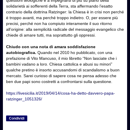
questioni teologiche e a impegnarsi di più su piano della
solidarietà ai sofferenti della Terra, sta affermando l’esatto
contrario della dottrina Ratzinger: la Chiesa è in crisi non perché
è troppo avanti, ma perché troppo indietro. O, per essere più
precisi, perché non ha compiuto interamente il suo ritorno
all’origine: alla semplicità radicale del messaggio evangelico che
chiede di amare tutti, ma soprattutto gli oppressi.
Chiudo con una nota di amara soddisfazione
autobiografica.
Quando nel 2010 ho pubblicato, con una
prefazione di Vito Mancuso, il mio libretto “Non lasciate che​ i
bambini vadano a loro. Chiesa cattolica e abusi su minori”
qualche pretino è insorto accusandomi di scandalismo a buon
mercato. Sarei curioso di sapere cosa ne pensa adesso che
ben due papi sono costretti a confrontarsi sulla questione.
https://livesicilia.it/2019/04/14/cosa-ha-detto-davvero-papa-
ratzinger_1051326/
Condividi