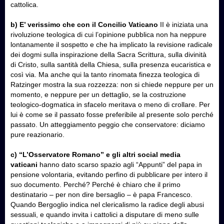
cattolica.
b) E’ verissimo che con il Concilio Vaticano
II è iniziata una
rivoluzione teologica di cui l’opinione pubblica non ha neppure
lontanamente il sospetto e che ha implicato la revisione radicale
dei dogmi sulla inspirazione della Sacra Scrittura, sulla divinità
di Cristo, sulla santità della Chiesa, sulla presenza eucaristica e
così via. Ma anche qui la tanto rinomata finezza teologica di
Ratzinger mostra la sua rozzezza: non si chiede neppure per un
momento, e neppure per un dettaglio, se la costruzione
teologico-dogmatica in sfacelo meritava o meno di crollare. Per
lui è come se il passato fosse preferibile al presente solo perché
passato. Un atteggiamento peggio che conservatore: diciamo
pure reazionario.
c) “L’Osservatore Romano” e gli altri social media
vaticani
hanno dato scarso spazio agli “Appunti” del papa in
pensione volontaria, evitando perfino di pubblicare per intero il
suo documento. Perché? Perché è chiaro che il primo
destinatario – per non dire bersaglio – è papa Francesco.
Quando Bergoglio indica nel clericalismo la radice degli abusi
sessuali, e quando invita i cattolici a disputare di meno sulle