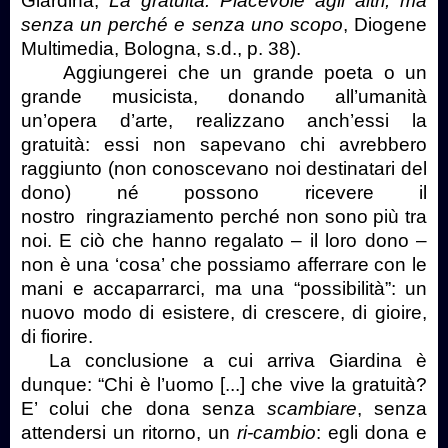
Giardina,
La gratuità. Piacevole agli altri, ma
senza un perché e senza uno scopo
, Diogene
Multimedia, Bologna, s.d., p. 38).
Aggiungerei che un grande poeta o un
grande musicista, donando all’umanità
un’opera d’arte, realizzano anch’essi la
gratuità: essi non sapevano chi avrebbero
raggiunto (non conoscevano noi destinatari del
dono) né possono ricevere il
nostro ringraziamento perché non sono più tra
noi. E ciò che hanno regalato – il loro dono –
non è una ‘cosa’ che possiamo afferrare con le
mani e accaparrarci, ma una “possibilità”: un
nuovo modo di esistere, di crescere, di gioire,
di fiorire.
La conclusione a cui arriva Giardina è
dunque: “Chi è l’uomo
[
...
]
che vive la gratuità?
E’ colui che dona senza
scambiare
, senza
attendersi un ritorno, un
ri-cambio
: egli dona e