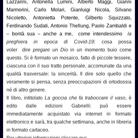
Lazzarini, Antonella Lumini, Alberto Maggi, Gianni
Marmorini, Carlo Molari, Gianluigi Nicola, Silvano
Nicoletto, Antonietta Potente, Gilberto Squizzato,
Ferdinando Sudati, Antonio Thellung, Paolo Zambaldi e
– bontà sua – anche a me, come intendessimo
la
preghiera in epoca di Covid-19
: cosa possa
voler dire
pregare un Dio
in un momento buio come
questo. Si è formato un mosaico, fatto di piccole tessere,
ciascuna con il suo tratto personale, accomunate da una
qualità trasversale: la sincerità. Il dire solo quello che
veramente si pensa, senza preoccupazioni di ortodossia
né di altro genere.
Il libro, intitolato
La goccia che fa traboccare il vaso
, è
edito dalle edizioni Gabrielli: può essere
immediatamente acquistato via internet in formato
elettronico
e sarà, tra qualche settimana, anche in libreria
in formato cartaceo.
Per ulteriori informazioni cliccare qui: