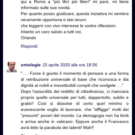
qui a Roma a "più libri più liberi" mi pare, mi tiene
informato sulle sue novità.
Per quanto posso giudicare, questa iniziativa mi sembra
veramente opportuna e stai sicuro
che leggerò con vivo interesse le vostre riflessioni.
Intanto un caro saluto a tutti voi,
Orlando
Rispondi
ontologie
15 aprile 2020 alle ore 18:56
"..... Forse è giunto il momento di pensare a una forma
di retribuzione universale di base che riconosca e dia
dignità ai nobili e insostituibili compiti che svolgete ...."
Dopo l'assurdità del reddito di cittadinanza, ci mancava
proprio quello universale per tutti, dappertutto, subito e
gratis!! Così si dissolve di certo quel minimo o
evanescente voglia di lavorare, che "affligge" molti dei
"presunti" poveri del mondo. La demagogia non ha limiti
e arriva anche in vaticano. Eppure anche il Francesco
avrà letto la parabola dei talenti! Mah!!