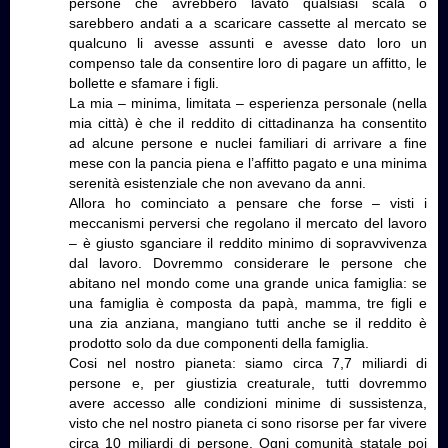
persone che avrebbero lavato qualsiasi scala o
sarebbero andati a a scaricare cassette al mercato se
qualcuno li avesse assunti e avesse dato loro un
compenso tale da consentire loro di pagare un affitto, le
bollette e sfamare i figli.
La mia – minima, limitata – esperienza personale (nella
mia città) è che il reddito di cittadinanza ha consentito
ad alcune persone e nuclei familiari di arrivare a fine
mese con la pancia piena e l’affitto pagato e una minima
serenità esistenziale che non avevano da anni.
Allora ho cominciato a pensare che forse – visti i
meccanismi perversi che regolano il mercato del lavoro
– è giusto sganciare il reddito minimo di sopravvivenza
dal lavoro. Dovremmo considerare le persone che
abitano nel mondo come una grande unica famiglia: se
una famiglia è composta da papà, mamma, tre figli e
una zia anziana, mangiano tutti anche se il reddito è
prodotto solo da due componenti della famiglia.
Cosi nel nostro pianeta: siamo circa 7,7 miliardi di
persone e, per giustizia creaturale, tutti dovremmo
avere accesso alle condizioni minime di sussistenza,
visto che nel nostro pianeta ci sono risorse per far vivere
circa 10 miliardi di persone. Ogni comunità statale poi