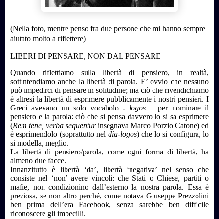
(Nella foto, mentre penso fra due persone che mi hanno sempre
aiutato molto a riflettere)
LIBERI DI PENSARE, NON DAL PENSARE
Quando riflettiamo sulla libertà di pensiero, in realtà,
sottintendiamo anche la libertà di parola. E’ ovvio che nessuno
può impedirci di pensare in solitudine; ma ciò che rivendichiamo
è altresì la libertà di esprimere pubblicamente i nostri pensieri. I
Greci avevano un solo vocabolo -
logos
– per nominare il
pensiero e la parola: ciò che si pensa davvero lo si sa esprimere
(
Rem tene, verba sequentur
insegnava Marco Porzio Catone) ed
è esprimendolo (soprattutto nel
dia-logos
) che lo si configura, lo
si modella, meglio.
La libertà di pensiero/parola, come ogni forma di libertà, ha
almeno due facce.
Innanzitutto è libertà ‘da’, libertà ‘negativa’ nel senso che
consiste nel ‘non’ avere vincoli: che Stati o Chiese, partiti o
mafie, non condizionino dall’esterno la nostra parola. Essa è
preziosa, se non altro perché, come notava Giuseppe Prezzolini
ben prima dell’era Facebook, senza sarebbe ben difficile
riconoscere gli imbecilli.