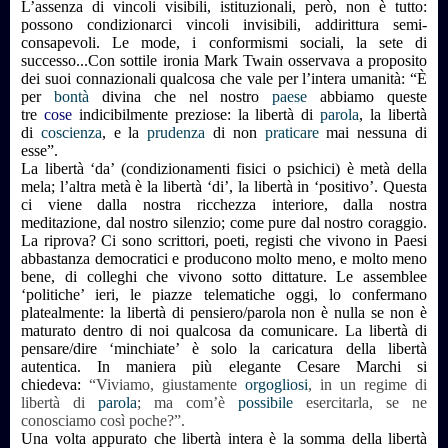
L’assenza di vincoli visibili, istituzionali, però, non è tutto:
possono condizionarci vincoli invisibili, addirittura semi-
consapevoli. Le mode, i conformismi sociali, la sete di
successo...Con sottile ironia Mark Twain osservava a proposito
dei suoi connazionali qualcosa che vale per l’intera umanità: “È
per
bontà
divina che nel nostro
paese
abbiamo queste
tre
cose
indicibilmente preziose: la libertà di
parola
, la libertà
di
coscienza
, e la
prudenza
di non
praticare
mai nessuna di
esse”.
La libertà ‘da’ (condizionamenti fisici o psichici) è metà della
mela; l’altra metà è la libertà ‘di’, la libertà in ‘positivo’. Questa
ci viene dalla nostra ricchezza interiore, dalla nostra
meditazione, dal nostro silenzio; come pure dal nostro coraggio.
La riprova? Ci sono scrittori, poeti, registi che vivono in Paesi
abbastanza democratici e producono molto meno, e molto meno
bene, di colleghi che vivono sotto dittature. Le assemblee
‘politiche’ ieri, le piazze telematiche oggi, lo confermano
platealmente: la libertà di pensiero/parola non è nulla se non è
maturato dentro di noi qualcosa da comunicare. La libertà di
pensare/dire ‘minchiate’ è solo la caricatura della libertà
autentica. In maniera più elegante Cesare Marchi si
chiedeva:
“Viviamo, giustamente
orgogliosi
, in un regime di
libertà di
parola
; ma com’è
possibile
esercitarla, se ne
conosciamo così poche?”.
Una volta appurato che libertà intera è la somma della libertà