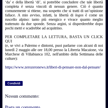
‘da’ e della libertà ‘di’, si potrebbe concludere che tale libertà
completa è senza vincoli di nessun genere. Ciò è quanto
comunemente si ritiene, ma sospetto che si tratti di un’opinione
fallace. A mio avviso, infatti, la libertà di
logos
è come un
ruscello alpino: tanto più energico e vivace quanto meglio
trattenuto da due sponde. Senza argini, si disperderebbe dopo
pochi metri e scadrebbe ad acquitrino.
PER COMPLETARE LA LETTURA, BASTA UN CLICK
QUI
(e, se vivi a Palermo e dintorni, puoi parlarne con alcuni di noi
lunedì 2 maggio alle ore 18,00 presso la Libreria Macaione, via
Marchese di Villabianca 102, nell'ambito della Settimana delle
culture):
https://www.zerozeronews.it/liberi-di-pensare-non-dal-pensare/
Condividi
Nessun commento:
Posta un commento