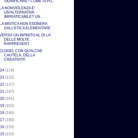
SIGNIFICARE? COME SI PO...
LA NONVIOLENZA E'
UN'ALTERNATIVA
IMPRATICABILE? UN...
LA MISTICA NON ESONERA
DALL’ETICA ELEMENTARE
VERSO UN INFINITO AL DI LA’
DELLE MOLTE
RAPPRESENT...
ELOGIO, CON QUALCHE
CAUTELA, DELLA
CREATIVITA’
024
(119)
023
(122)
022
(127)
021
(167)
020
(161)
019
(163)
018
(190)
017
(180)
016
(153)
015
(153)