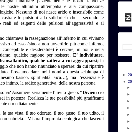
bisogna innaffiare pazientemente le nostre tendenze
le nostre attitudini all’empatia e alla compassione,
ologiche. Nessuno di noi nasce arido e insensibile come
2
castrare le pulsioni alla solidarietà che – secondo le
ali ed esigenti delle pulsioni all’aggressività e al
ino chiamava la rassegnazione all’inferno in cui viviamo
ssivo ad esso (sino a non avvertirlo più come inferno,
t concepibile e desiderabile) è cercare, in noi e nella
tiamo, qualche ragione per resistere.
E’ individuare,
 transatlantico, qualche zattera a cui aggrapparsi;
in
ggio che non hanno rinunziato a sperare; da cui ripartire
rduto. Possiamo dare molti nomi a questa scialuppa di
►
2
nesimo basico, spiritualità laica…), ma l’essenziale è
▼
2
nucleo intimo, la radice generativa, della nostra persona.
ersona? Assumere seriamente l’invito greco:
“Divieni ciò
sei in potenza. Realizza le tue possibilità più gratificanti
amente o mediatamente.
i
, la tua vista, il tuo odorato, il tuo gusto, il tuo udito, il
 con sobrietà.
Misura l’impronta ecologica che lascerai
.