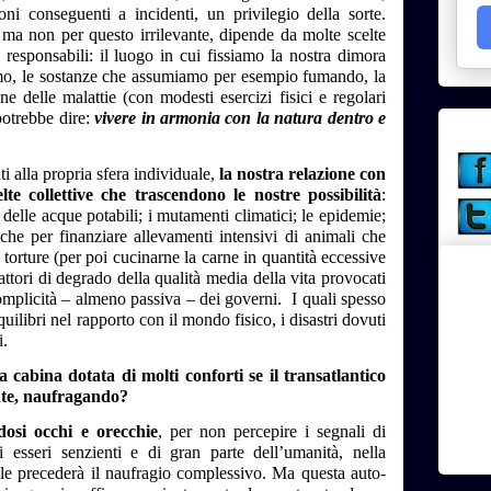
i conseguenti a incidenti, un privilegio della sorte.
 ma non per questo irrilevante, dipende da molte scelte
 responsabili: il luogo in cui fissiamo la nostra dimora
iamo, le sostanze che assumiamo per esempio fumando, la
e delle malattie (con modesti esercizi fisici e regolari
 potrebbe dire:
vivere in armonia con la natura dentro e
ti alla propria sfera individuale,
la nostra relazione con
lte collettive che trascendono le nostre possibilità
:
 delle acque potabili; i mutamenti climatici; le epidemie;
nche per finanziare allevamenti intensivi di animali che
torture (per poi cucinarne la carne in quantità eccessive
 fattori di degrado della qualità media della vita provocati
complicità – almeno passiva – dei governi.
I quali spesso
uilibri nel rapporto con il mondo fisico, i disastri dovuti
i.
 cabina dotata di molti conforti se il transatlantico
nte, naufragando?
osi occhi e orecchie
, per non percepire i segnali di
ri esseri senzienti e di gran parte dell’umanità, nella
ale precederà il naufragio complessivo. Ma questa auto-