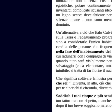
limitazione non è senza costi: 
egoistiche, potare continuamente 
inventarci complicate scusanti ide
un legno secco: deve faticare per 
scienze umane – non sono meno re
dominio.
Un’alternativa a ciò che Italo Calv
sulla Terra e l’adeguamento progre
sino a considerarlo l’unico habita
cerchia delle persone che frequen
nella fase dell’inabissamento del
cui radunarsi con i compagni di via
quando tutto sarà visibilmente pe
salvataggio (etica elementare, uma
intuibile: si tratta di far fiorire il 
Che significa coltivare la nostra p
che sei!”
. Diventa, in atto, ciò che 
per te e per chi ti circonda, dirett
Soddisfa i tuoi cinque e più sens
tuo tatto: ma con rispetto, e anche
dopo il tuo breve soggiorno terreno