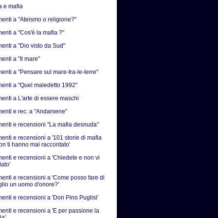
a e mafia
nti a "Ateismo o religione?"
nti a "Cos'è la mafia ?"
nti a "Dio visto da Sud"
nti a "Il mare"
nti a "Pensare sul mare-tra-le-terre"
nti a "Quel maledetto 1992"
nti a L'arte di essere maschi
nti e rec. a "Andarsene"
nti e recensioni "La mafia desnuda"
nti e recensioni a '101 storie di mafia
on ti hanno mai raccontato'
nti e recensioni a 'Chiedete e non vi
ato'
nti e recensioni a 'Come posso fare di
iglio un uomo d'onore?'
nti e recensioni a 'Don Pino Puglisi'
nti e recensioni a 'E per passione la
ia'