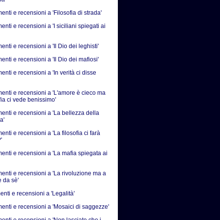
ti e recensioni a 'Filosofia di strada'
ti e recensioni a 'I siciliani spiegati ai
ti e recensioni a 'Il Dio dei leghisti'
ti e recensioni a 'Il Dio dei mafiosi'
ti e recensioni a 'In verità ci disse
nti e recensioni a 'L'amore è cieco ma
fia ci vede benissimo'
nti e recensioni a 'La bellezza della
a'
ti e recensioni a 'La filosofia ci farà
'
nti e recensioni a 'La mafia spiegata ai
nti e recensioni a 'La rivoluzione ma a
e da sè'
nti e recensioni a 'Legalità'
nti e recensioni a 'Mosaici di saggezze'
nti e recensioni a 'Non lasciate che i