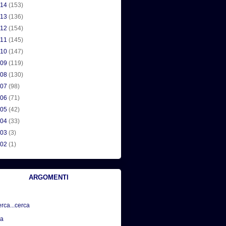
014
(153)
013
(136)
012
(154)
011
(145)
010
(147)
009
(119)
008
(130)
007
(98)
006
(71)
005
(42)
004
(33)
003
(3)
002
(1)
ARGOMENTI
erca...cerca
sa