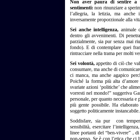
Non aver paura di sentire a t
sentimenti:
non rinunziare a sperime
l’allegria, la letizia, ma anche i
inversamente proporzionale alla vita
Sei anche intelligenza,
animale d
dentro gli avvenimenti. Di penetrar
parzialmente, sia pur senza mai ri
fondo). E di contemplare quei framm
rintracciare nella trama per molti ver
Sei volontà,
appetito di ciò che val
consumare, ma anche di comunicare e
ci manca, ma anche agapico perch
Poiché la forma più alta d’amore è
svariate azioni ‘politiche’ che alime
vorresti nel mondo!” suggeriva Gand
personale, per quanto necessaria e p
più gente possibile. Ha elaborato p
soggetto politicamente instancabile.
Soddisfare, sia pur
con tempera
sensibilità, esercitare l’intelligen
linee portanti del “ben-vivere” , d
non-senso. Se è con l’etica che ci 