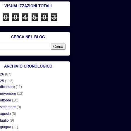
VISUALIZZAZIONI TOTALI
0
0
4
5
0
3
CERCA NEL BLOG
ARCHIVIO CRONOLOGICO
026
(67)
025
(113)
►
dicembre
(11)
►
novembre
(12)
►
ottobre
(10)
►
settembre
(9)
►
agosto
(5)
►
luglio
(9)
►
giugno
(11)