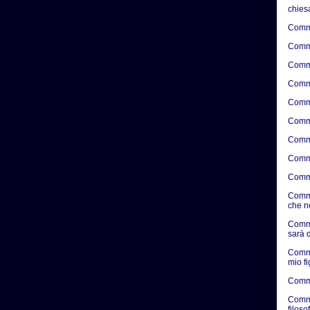
chies
Comme
Comme
Comme
Comme
Comme
Comme
Comme
Comme
Comme
Comme
che n
Comme
sarà d
Comme
mio f
Comme
Comme
filosof