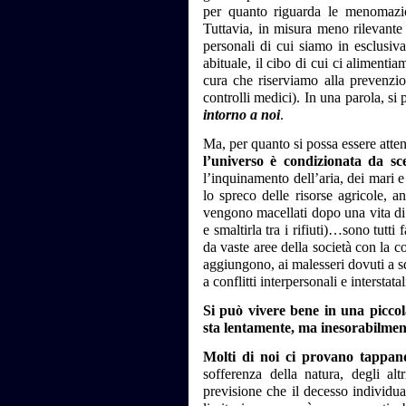
per quanto riguarda le menomazion
Tuttavia, in misura meno rilevante
personali di cui siamo in esclusiva
abituale, il cibo di cui ci aliment
cura che riserviamo alla prevenzion
controlli medici). In una parola, si
intorno a noi
.
Ma, per quanto si possa essere atten
l’universo è condizionata da sce
l’inquinamento dell’aria, dei mari e
lo spreco delle risorse agricole, a
vengono macellati dopo una vita di 
e smaltirla tra i rifiuti)…sono tutti
da vaste aree della società con la 
aggiungono, ai malesseri dovuti a sq
a conflitti interpersonali e interstatal
Si può vivere bene in una piccola
sta lentamente, ma inesorabilme
Molti di noi ci provano tappand
sofferenza della natura, degli alt
previsione che il decesso individu