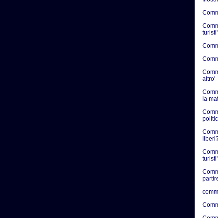
Commen
Commen
turisti'
Commen
Commen
Commen
altro'
Comme
la ma
Comme
politic
Commen
liberi?
Comme
turisti'
Comme
partir
comme
Comme
Comme