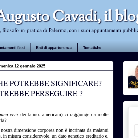
Augusto Cavadi, il blo
 filosofo-in-pratica di Palermo, con i suoi appuntamenti pubblici i
ntamenti fissi
Enti di appartenenza
Tematiche
menica 12 gennaio 2025
CHE POTREBBE SIGNIFICARE?
OTREBBE PERSEGUIRE ?
buen vivir
dei latino- americani) ci raggiunge da molte
rla?
 nostra dimensione corporea non è incrinata da malanni
 è, in misura considerevole, un dato genetico ereditario e,