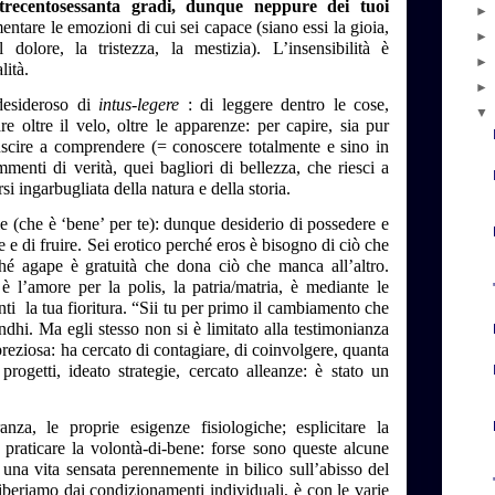
recentosessanta gradi, dunque neppure dei tuoi
ntare le emozioni di cui sei capace (siano essi la gioia,
l dolore, la tristezza, la mestizia). L’insensibilità è
lità.
esideroso di
intus-legere
: di leggere dentro le cose,
e oltre il velo, oltre le apparenze: per capire, sia pur
uscire a comprendere (= conoscere totalmente e sino in
enti di verità, quei bagliori di bellezza, che riesci a
si ingarbugliata della natura e della storia.
e (che è ‘bene’ per te): dunque desiderio di possedere e
 di fruire. Sei erotico perché eros è bisogno di ciò che
é agape è gratuità che dona ciò che manca all’altro.
 l’amore per la polis, la patria/matria, è mediante le
nti
la tua fioritura. “Sii tu per primo il cambiamento che
hi. Ma egli stesso non si è limitato alla testimonianza
reziosa: ha cercato di contagiare, di coinvolgere, quanta
rogetti, ideato strategie, cercato alleanze: è stato un
nza, le proprie esigenze fisiologiche; esplicitare la
za, praticare la volontà-di-bene: forse sono queste alcune
i una vita sensata perennemente in bilico sull’abisso del
liberiamo dai condizionamenti individuali, è con le varie