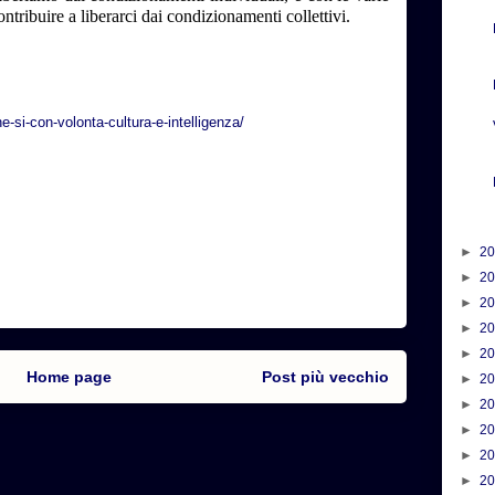
ntribuire a liberarci dai condizionamenti collettivi.
-si-con-volonta-cultura-e-intelligenza/
►
2
►
2
►
2
►
2
►
2
Home page
Post più vecchio
►
2
►
2
►
2
►
2
►
2