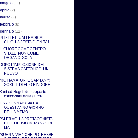
►
maggio
(11)
►
aprile
(7)
►
marzo
(8)
►
febbraio
(8)
▼
gennaio
(12)
INTELLETTUALI RADICAL
CHIC: LA FESTA E' FINITA !
IL CUORE COME CENTRO
VITALE, NON COME
ORGANO ISOLA...
DOPO L'IMPLOSIONE DEL
SISTEMA CATTOLICO: UN
NUOVO ...
"ROTTAMATORI E CAPITANI":
SCRITTI DI ELIO RINDONE ...
Kant ed Hegel: due opposte
concezioni della guerra
IL 27 GENNAIO SIA DA
QUEST'ANNO GIORNO
DELLA MEMO...
PALERMO: LA PROTAGONISTA
DELL'ULTIMO ROMANZO DI
MA...
"BUEN VIVIR": CHE POTREBBE