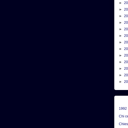
►
2
►
2
►
2
►
2
►
2
►
2
►
2
►
2
►
2
►
2
►
2
►
2
►
2
1992
Chi c
Chie