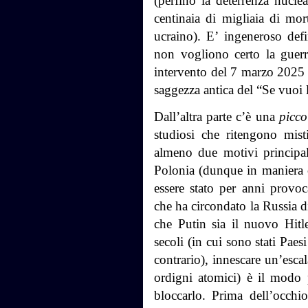
(perfino la deterrenza nuclea
centinaia di migliaia di mort
ucraino). E’ ingeneroso defin
non vogliono certo la guer
intervento del 7 marzo 2025 P
saggezza antica del “Se vuoi l
Dall’altra parte c’è una
picc
studiosi che ritengono mist
almeno due motivi principal
Polonia (dunque in maniera 
essere stato per anni provo
che ha circondato la Russia d
che Putin sia il nuovo Hitler
secoli (in cui sono stati Paes
contrario), innescare un’escal
ordigni atomici) è il modo p
bloccarlo. Prima dell’occhi