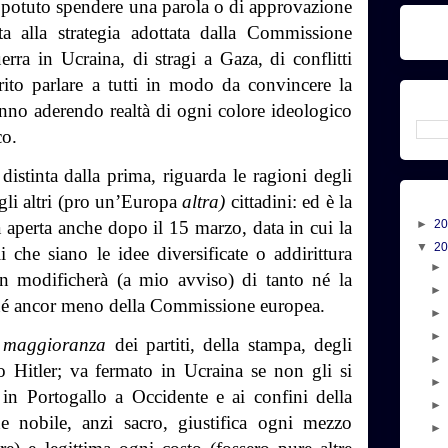
 potuto spendere una parola o di approvazione
cita alla strategia adottata dalla Commissione
rra in Ucraina, di stragi a Gaza, di conflitti
ito parlare a tutti in modo da convincere la
tanno aderendo realtà di ogni colore ideologico
co.
istinta dalla prima, riguarda le ragioni degli
gli altri (pro un’Europa
altra)
cittadini: ed è la
à aperta anche dopo il 15 marzo, data in cui la
►
2
▼
2
 che siano le idee diversificate o addirittura
on modificherà (a mio avviso) di tanto né la
 né ancor meno della Commissione europea.
 maggioranza
dei partiti, della stampa, degli
vo Hitler; va fermato in Ucraina se non gli si
 in Portogallo a Occidente e ai confini della
e nobile, anzi sacro, giustifica ogni mezzo