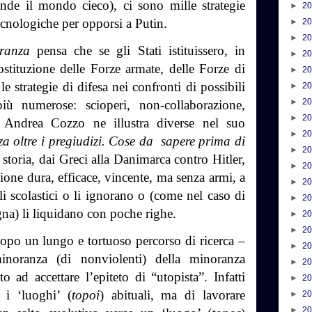
nde il mondo cieco), ci sono mille strategie
►
2
cnologiche per opporsi a Putin.
►
2
►
2
ranza
pensa che se gli Stati istituissero, in
►
2
ostituzione delle Forze armate, delle Forze di
►
2
e strategie di difesa nei confronti di possibili
►
2
►
2
iù numerose: scioperi, non-collaborazione,
►
2
 Andrea Cozzo ne illustra diverse nel suo
►
2
a oltre i pregiudizi. Cose da
sapere prima di
►
2
 storia, dai Greci alla Danimarca contro Hitler,
►
2
ione dura, efficace, vincente, ma senza armi, a
►
2
li scolastici o li ignorano o (come nel caso di
►
2
na) li liquidano con poche righe.
►
2
►
2
opo un lungo e tortuoso percorso di ricerca –
►
2
inoranza (di nonviolenti) della minoranza
►
2
to ad accettare l’epiteto di “utopista”. Infatti
►
2
 i ‘luoghi’ (
topoi
) abituali, ma di lavorare
►
2
►
2