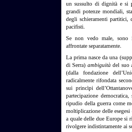
un sussulto di dignità e si
grandi potenze mondiali, sta 
degli schieramenti partitici,
pacifisti.
Se non vedo male, sono i
affrontate separatamente.
La prima nasce da una (suppo
di Serra)
ambiguità
del suo 
(dalla fondazione dell’
radicalmente rifondata secon
sui princìpi dell’Ottantanov
partecipazione democratica, 
ripudio della guerra come mez
moltiplicazione delle esegesi 
a quale delle due Europe si r
rivolgere indistintamente ai s