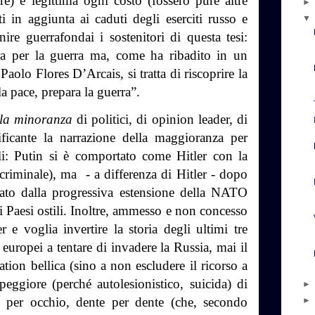
re) e legittima ogni costo (fossero pure altre
i in aggiunta ai caduti degli eserciti russo e
ire guerrafondai i sostenitori di questa tesi:
ra per la guerra ma, come ha ribadito in un
aolo Flores D’Arcais, si tratta di riscoprire la
a pace, prepara la guerra”.
ola minoranza
di politici, di opinion leader, di
ificante la narrazione della maggioranza per
i: Putin si è comportato come Hitler con la
criminale), ma
- a differenza di Hitler - dopo
cato dalla progressiva estensione della NATO
i Paesi ostili. Inoltre, ammesso e non concesso
 e voglia invertire la storia degli ultimi tre
i europei a tentare di invadere la Russia, mai il
ation bellica (sino a non escludere il ricorso a
eggiore (perché autolesionistico, suicida) di
o per occhio, dente per dente (che, secondo