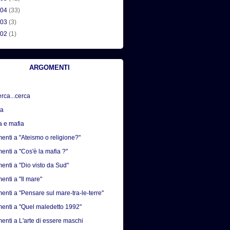
004
(33)
003
(3)
002
(1)
ARGOMENTI
erca...cerca
sa
a e mafia
nti a "Ateismo o religione?"
nti a "Cos'è la mafia ?"
nti a "Dio visto da Sud"
nti a "Il mare"
nti a "Pensare sul mare-tra-le-terre"
nti a "Quel maledetto 1992"
nti a L'arte di essere maschi