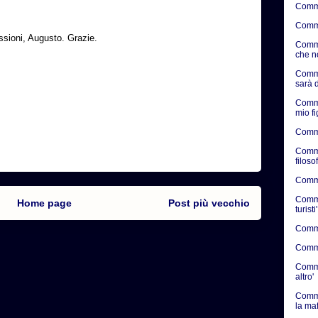
Comme
Comme
ssioni, Augusto. Grazie.
Comme
che n
Comme
sarà d
Comme
mio f
Comme
Comme
filosof
Commen
Commen
Home page
Post più vecchio
turisti'
Commen
Commen
Commen
altro'
Comme
la ma