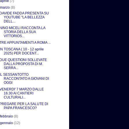
►
aprile
(7)
▼
marzo
(8)
DAVIDE FADDA PRESENTA SU
YOUTUBE "LA BELLEZZA
DELL...
NINO MICELI RACCONTA LA
STORIA DELLA SUA
VITTORIOS...
TRE APPUNTAMENTI A ROMA ...
IN TOSCANA ( 10 - 12 aprile
2025) PER DOCENT...
DUE QUESTIONI SOLLEVATE
DALLA PROPOSTA DI M.
SERRA...
IL SESSANTOTTO
RACCONTATO A GIOVANI DI
OGGI
VENERDI' 7 MARZO DALLE
16.30 AI CANTIERI
CULTURALI...
PREGARE PER LA SALUTE DI
PAPA FRANCESCO?
►
febbraio
(8)
►
gennaio
(12)