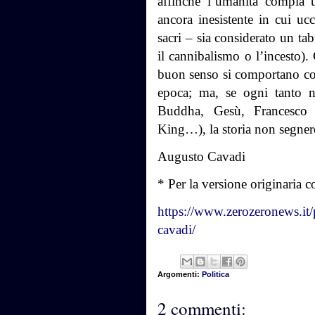
affinché l’umanità compia 
ancora inesistente in cui uc
sacri – sia considerato un ta
il cannibalismo o l’incesto).
buon senso si comportano com
epoca; ma, se ogni tanto n
Buddha, Gesù, Francesco 
King…), la storia non segner
Augusto Cavadi
* Per la versione originaria c
https://www.zerozeronews.it
cavadi/
Argomenti:
Politica
2 commenti: