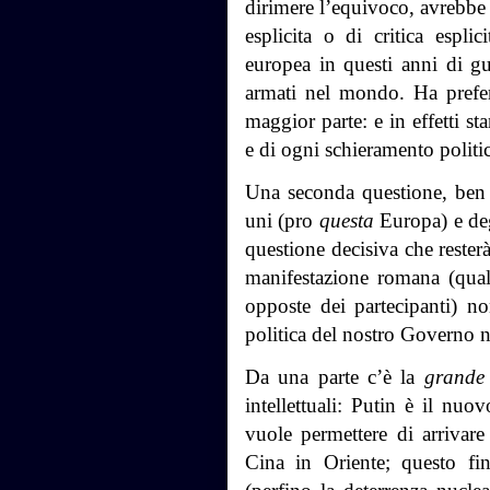
dirimere l’equivoco, avrebbe
esplicita o di critica espli
europea in questi anni di gue
armati nel mondo. Ha prefer
maggior parte: e in effetti s
e di ogni schieramento politi
Una seconda questione, ben d
uni (pro
questa
Europa) e de
questione decisiva che rester
manifestazione romana (quali
opposte dei partecipanti) n
politica del nostro Governo
Da una parte c’è la
grande
intellettuali: Putin è il nuo
vuole permettere di arrivare
Cina in Oriente; questo fin