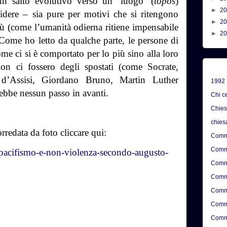
un salto evolutivo verso un ‘luogo’ (
topos
)
►
2
cidere – sia pure per motivi che si ritengono
►
2
bù (come l’umanità odierna ritiene impensabile
►
2
 Come ho letto da qualche parte, le persone di
e ci si è comportato per lo più sino alla loro
on ci fossero degli spostati (come Socrate,
d’Assisi, Giordano Bruno, Martin Luther
1992
ebbe nessun passo in avanti.
Chi c
Chie
chies
orredata da foto cliccare qui:
Comme
Comme
/pacifismo-e-non-violenza-secondo-augusto-
Comme
Comme
Comme
Comme
Comme