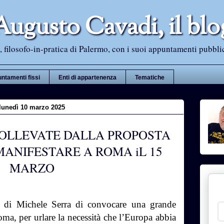
Augusto Cavadi, il blo
 filosofo-in-pratica di Palermo, con i suoi appuntamenti pubblici i
ntamenti fissi
Enti di appartenenza
Tematiche
lunedì 10 marzo 2025
SOLLEVATE DALLA PROPOSTA
 MANIFESTARE A ROMA iL 15
MARZO
ta di Michele Serra di convocare una grande
ma, per urlare la necessità che l’Europa abbia