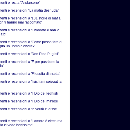
nti e rec. a "Andarsene"
nti e recensioni "La mafia desnuda"
nti e recensioni a '101 storie di mafia
on ti hanno mai raccontato'
nti e recensioni a 'Chiedete e non vi
ato'
nti e recensioni a 'Come posso fare di
iglio un uomo d'onore?'
nti e recensioni a 'Don Pino Puglisi'
nti e recensioni a 'E per passione la
ia'
ti e recensioni a 'Filosofia di strada'
ti e recensioni a 'I siciliani spiegati ai
ti e recensioni a 'Il Dio dei leghisti'
ti e recensioni a 'Il Dio dei mafiosi'
ti e recensioni a 'In verità ci disse
nti e recensioni a 'L'amore è cieco ma
fia ci vede benissimo'