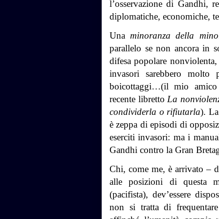
l’osservazione di Gandhi, re
diplomatiche, economiche, te
Una
minoranza della mino
parallelo se non ancora in s
difesa popolare nonviolenta, l
invasori sarebbero molto p
boicottaggi…(il mio amico
recente libretto
La nonviolenz
condividerla o rifiutarla
). La
è zeppa di episodi di opposiz
eserciti invasori: ma i manua
Gandhi contro la Gran Bretag
Chi, come me, è arrivato – d
alle posizioni di questa m
(pacifista), dev’essere dispos
non si tratta di frequentare