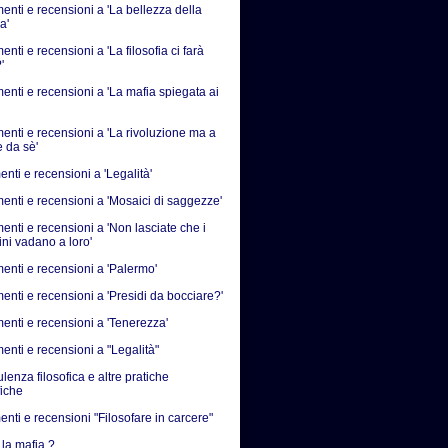
nti e recensioni a 'La bellezza della
a'
ti e recensioni a 'La filosofia ci farà
'
nti e recensioni a 'La mafia spiegata ai
nti e recensioni a 'La rivoluzione ma a
e da sè'
nti e recensioni a 'Legalità'
nti e recensioni a 'Mosaici di saggezze'
nti e recensioni a 'Non lasciate che i
ni vadano a loro'
nti e recensioni a 'Palermo'
nti e recensioni a 'Presidi da bocciare?'
nti e recensioni a 'Tenerezza'
nti e recensioni a "Legalità"
enza filosofica e altre pratiche
fiche
nti e recensioni "Filosofare in carcere"
 la mafia ?