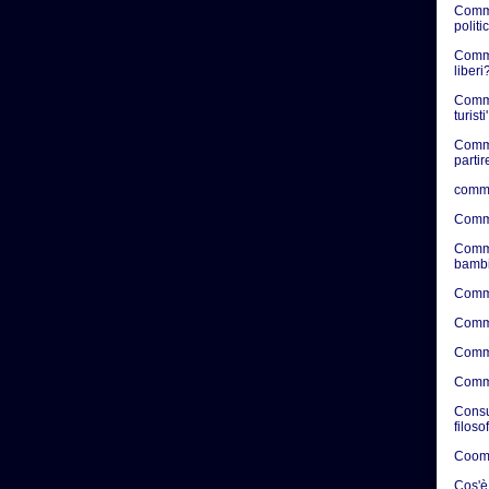
Comme
politic
Commen
liberi?
Comme
turisti'
Comme
partir
comme
Comme
Comme
bambi
Comme
Comme
Comme
Comme
Consul
filoso
Coome
Cos'è