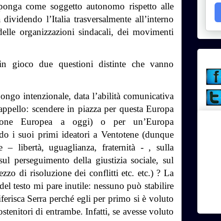
 ponga come soggetto autonomo rispetto alle
dividendo l’Italia trasversalmente all’interno
 delle organizzazioni sindacali, dei movimenti
n gioco due questioni distinte che vanno
ngo intenzionale, data l’abilità comunicativa
appello: scendere in piazza per questa Europa
Unione Europea a oggi) o per un’Europa
do i suoi primi ideatori a Ventotene (dunque
e – libertà, uguaglianza, fraternità - , sulla
sul perseguimento della giustizia sociale, sul
zo di risoluzione dei conflitti etc. etc.) ? La
del testo mi pare inutile: nessuno può stabilire
iferisca Serra perché egli per primo si è voluto
ostenitori di entrambe. Infatti, se avesse voluto