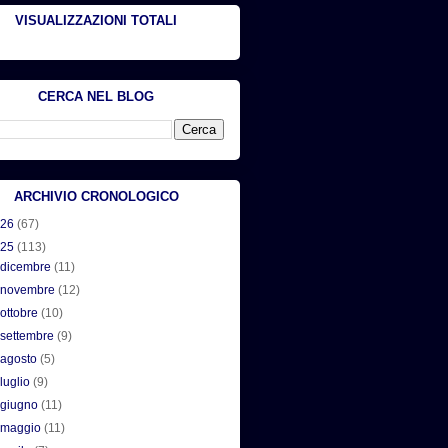
VISUALIZZAZIONI TOTALI
CERCA NEL BLOG
ARCHIVIO CRONOLOGICO
026
(67)
025
(113)
►
dicembre
(11)
►
novembre
(12)
►
ottobre
(10)
►
settembre
(9)
►
agosto
(5)
►
luglio
(9)
►
giugno
(11)
►
maggio
(11)