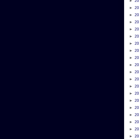
►
2
►
2
►
2
►
2
►
2
►
2
►
2
►
2
►
2
►
2
►
2
►
2
►
2
►
2
►
2
►
2
►
2
►
2
►
2
►
2