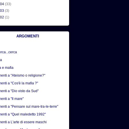
004
(33)
003
(3)
002
(1)
ARGOMENTI
erca...cerca
sa
a e mafia
nti a "Ateismo o religione?"
nti a "Cos'è la mafia ?"
nti a "Dio visto da Sud"
nti a "Il mare"
nti a "Pensare sul mare-tra-le-terre"
nti a "Quel maledetto 1992"
nti a L'arte di essere maschi