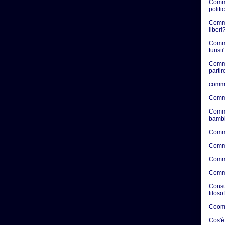
Comme
politic
Commen
liberi?
Comme
turisti'
Comme
partir
comme
Comme
Comme
bambi
Comme
Comme
Comme
Comme
Consul
filoso
Coome
Cos'è