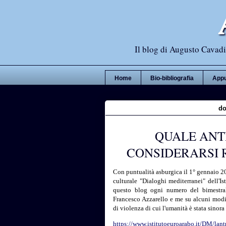
Il blog di Augusto Cavadi,
Home
Bio-bibliografia
Appu
do
QUALE ANT
CONSIDERARSI 
Con puntualità asburgica il 1° gennaio 202
culturale "Dialoghi mediterranei" dell'I
questo blog ogni numero del bimestrale
Francesco Azzarello e me su alcuni modi 
di violenza di cui l'umanità è stata sinora
https://www.istitutoeuroarabo.it/DM/lan