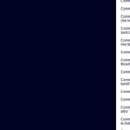
Comme
Comme
Comme
che n
Comme
sarà d
Comme
mio f
Comme
Comme
filosof
Commen
Commen
turisti'
Commen
Commen
Commen
altro'
Comme
la ma