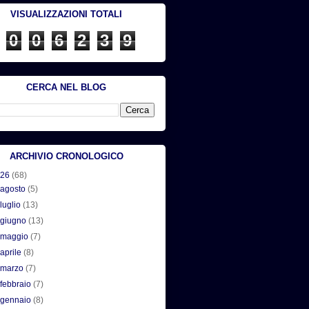
VISUALIZZAZIONI TOTALI
0
0
6
2
3
9
CERCA NEL BLOG
ARCHIVIO CRONOLOGICO
026
(68)
►
agosto
(5)
►
luglio
(13)
►
giugno
(13)
►
maggio
(7)
►
aprile
(8)
►
marzo
(7)
►
febbraio
(7)
▼
gennaio
(8)