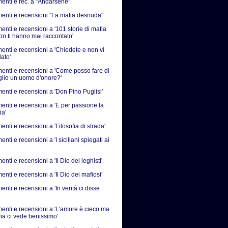
nti e rec. a "Andarsene"
nti e recensioni "La mafia desnuda"
nti e recensioni a '101 storie di mafia
on ti hanno mai raccontato'
nti e recensioni a 'Chiedete e non vi
ato'
nti e recensioni a 'Come posso fare di
iglio un uomo d'onore?'
nti e recensioni a 'Don Pino Puglisi'
nti e recensioni a 'E per passione la
ia'
ti e recensioni a 'Filosofia di strada'
ti e recensioni a 'I siciliani spiegati ai
ti e recensioni a 'Il Dio dei leghisti'
ti e recensioni a 'Il Dio dei mafiosi'
ti e recensioni a 'In verità ci disse
nti e recensioni a 'L'amore è cieco ma
fia ci vede benissimo'