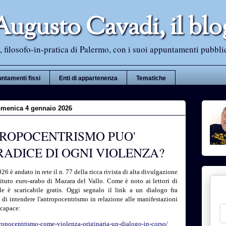
Augusto Cavadi, il blo
 filosofo-in-pratica di Palermo, con i suoi appuntamenti pubblici i
ntamenti fissi
Enti di appartenenza
Tematiche
menica 4 gennaio 2026
ROPOCENTRISMO PUO'
RADICE DI OGNI VIOLENZA?
6 è andato in rete il n. 77 della ricca rivista di alta divulgazione
stituto euro-arabo di Mazara del Vallo. Come è noto ai lettori di
 è scaricabile gratis. Oggi segnalo il link a un dialogo fra
di intendere l'antropocentrismo in relazione alle manifestazioni
 capace:
tropocentrismo-come-violenza-originaria-un-dialogo-in-corso/