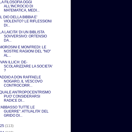
LA FILOSOFIA OGGI
ALL'INCROCIO DI
MATEMATICA, MEDI...
IL DIO DELLA BIBBIA E’
VIOLENTO? LE RIFLESSIONI
DI...
LA LAICITA' DI UN BIBLISTA
SOVVERSIVO: ORTENSIO
DA...
MOROSINI E MONFREDI: LE
NOSTRE RAGIONI DEL "NO"
AL...
IVAN ILLICH: DE-
SCOLARIZZARE LA SOCIETA'
?
ADDIO A DON RAFFAELE
NOGARO, IL VESCOVO
CONTROCORR...
QUALE ANTROPOCENTRISMO
PUO' CONSIDERARSI
RADICE DI...
“ABBASSO TUTTE LE
GUERRE”: ATTUALITA’ DEL
GRIDO DI...
025
(113)