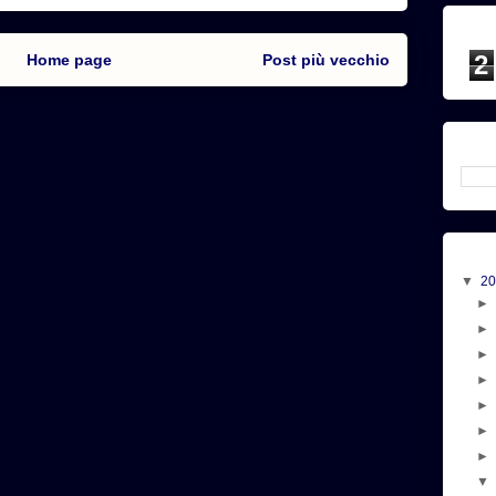
2
Home page
Post più vecchio
▼
2