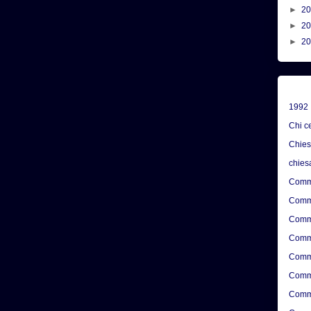
►
2
►
2
►
2
1992
Chi c
Chie
chies
Comme
Comme
Comme
Comme
Comme
Comme
Comme