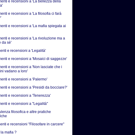
nti e recensioni a 'La bellezza della
a'
ti e recensioni a 'La filosofia ci farà
'
nti e recensioni a 'La mafia spiegata ai
nti e recensioni a 'La rivoluzione ma a
e da sè'
nti e recensioni a 'Legalità'
nti e recensioni a 'Mosaici di saggezze'
nti e recensioni a 'Non lasciate che i
ni vadano a loro'
nti e recensioni a 'Palermo'
nti e recensioni a 'Presidi da bocciare?'
nti e recensioni a 'Tenerezza'
nti e recensioni a "Legalità"
enza filosofica e altre pratiche
fiche
nti e recensioni "Filosofare in carcere"
 la mafia ?