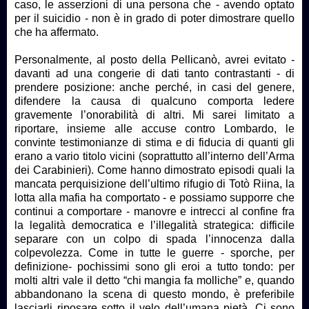
caso, le asserzioni di una persona che - avendo optato
per il suicidio - non è in grado di poter dimostrare quello
che ha affermato.
Personalmente, al posto della Pellicanò, avrei evitato -
davanti ad una congerie di dati tanto contrastanti - di
prendere posizione: anche perché, in casi del genere,
difendere la causa di qualcuno comporta ledere
gravemente l’onorabilità di altri. Mi sarei limitato a
riportare, insieme alle accuse contro Lombardo, le
convinte testimonianze di stima e di fiducia di quanti gli
erano a vario titolo vicini (soprattutto all’interno dell’Arma
dei Carabinieri). Come hanno dimostrato episodi quali la
mancata perquisizione dell’ultimo rifugio di Totò Riina, la
lotta alla mafia ha comportato - e possiamo supporre che
continui a comportare - manovre e intrecci al confine fra
la legalità democratica e l’illegalità strategica: difficile
separare con un colpo di spada l’innocenza dalla
colpevolezza. Come in tutte le guerre - sporche, per
definizione- pochissimi sono gli eroi a tutto tondo: per
molti altri vale il detto “chi mangia fa molliche” e, quando
abbandonano la scena di questo mondo, è preferibile
lasciarli riposare sotto il velo dell’umana pietà. Ci sono