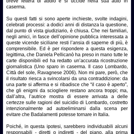
breve lettera di addio e si uccide nella sua auto in
caserma.
Su questi fatti si sono aperte inchieste, svolte indagini,
celebrati processi: a dodici anni di distanza la questione,
dal punto di vista giudiziario, è chiusa. Che nei familiari,
negli amici, in fasce dell’opinione pubblica interessata a
queste vicende siciliane resti l’ansia di saperne di più, è
comprensibile. Ed è per rispondere a questa esigenza,
legittima, che Daniela Pellicanò ha preso in mano tutte le
carte disponibili ed ha redatto un’accurata ricostruzione
giornalistica (Uno sparo in caserma. Il caso Lombardo,
Città del sole, Ravagnese 2006). Non mi pare, però, che
il risultato riesca a svincolarsi da una contraddizione: da
una parte si afferma e si ribadisce che “il caso è aperto”,
che gli enigmi da sciogliere restano ancora troppi; ma,
dall’altra, l’autrice mostra di essere arrivata a delle
certezze sulle ragioni del suicidio di Lombardo, costretto
intenzionalmente ad autoeliminarsi dalla scena per
evitare che Badalamenti potesse tornare in Italia.
Poiché, in questa ipotesi, sarebbero individuabili alcuni
responsabili - diretti o indiretti - del piano, alla prima