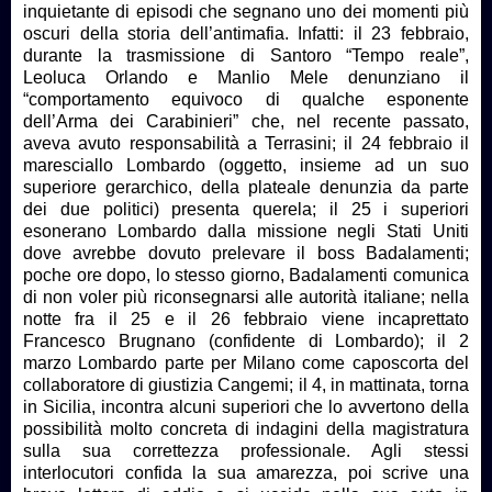
inquietante di episodi che segnano uno dei momenti più
oscuri della storia dell’antimafia. Infatti: il 23 febbraio,
durante la trasmissione di Santoro “Tempo reale”,
Leoluca Orlando e Manlio Mele denunziano il
“comportamento equivoco di qualche esponente
dell’Arma dei Carabinieri” che, nel recente passato,
aveva avuto responsabilità a Terrasini; il 24 febbraio il
maresciallo Lombardo (oggetto, insieme ad un suo
superiore gerarchico, della plateale denunzia da parte
dei due politici) presenta querela; il 25 i superiori
esonerano Lombardo dalla missione negli Stati Uniti
dove avrebbe dovuto prelevare il boss Badalamenti;
poche ore dopo, lo stesso giorno, Badalamenti comunica
di non voler più riconsegnarsi alle autorità italiane; nella
notte fra il 25 e il 26 febbraio viene incaprettato
Francesco Brugnano (confidente di Lombardo); il 2
marzo Lombardo parte per Milano come caposcorta del
collaboratore di giustizia Cangemi; il 4, in mattinata, torna
in Sicilia, incontra alcuni superiori che lo avvertono della
possibilità molto concreta di indagini della magistratura
sulla sua correttezza professionale. Agli stessi
interlocutori confida la sua amarezza, poi scrive una