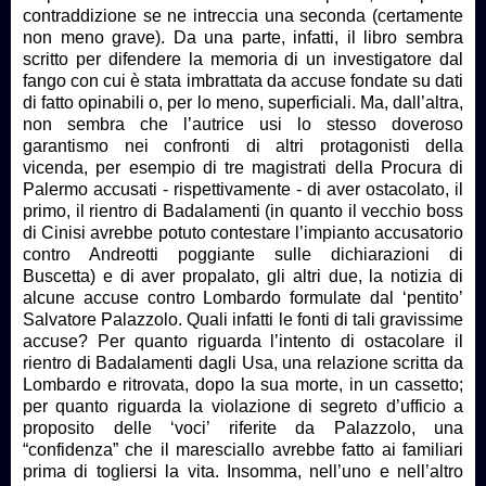
contraddizione se ne intreccia una seconda (certamente
non meno grave). Da una parte, infatti, il libro sembra
scritto per difendere la memoria di un investigatore dal
fango con cui è stata imbrattata da accuse fondate su dati
di fatto opinabili o, per lo meno, superficiali. Ma, dall’altra,
non sembra che l’autrice usi lo stesso doveroso
garantismo nei confronti di altri protagonisti della
vicenda, per esempio di tre magistrati della Procura di
Palermo accusati - rispettivamente - di aver ostacolato, il
primo, il rientro di Badalamenti (in quanto il vecchio boss
di Cinisi avrebbe potuto contestare l’impianto accusatorio
contro Andreotti poggiante sulle dichiarazioni di
Buscetta) e di aver propalato, gli altri due, la notizia di
alcune accuse contro Lombardo formulate dal ‘pentito’
Salvatore Palazzolo. Quali infatti le fonti di tali gravissime
accuse? Per quanto riguarda l’intento di ostacolare il
rientro di Badalamenti dagli Usa, una relazione scritta da
Lombardo e ritrovata, dopo la sua morte, in un cassetto;
per quanto riguarda la violazione di segreto d’ufficio a
proposito delle ‘voci’ riferite da Palazzolo, una
“confidenza” che il maresciallo avrebbe fatto ai familiari
prima di togliersi la vita. Insomma, nell’uno e nell’altro