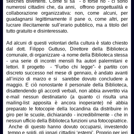
skeches divertenti. Come si sa - o forse no - ci sono
numerosi cittadini che, da anni, offrono progettualità e
collaborazione organizzativa: non, come alcuni, per
guadagnarsi legittimamente il pane o, come altri, per
lucrare illecitamente sull’erario pubblico, ma a titolo del
tutto gratuito e disinteressato.
Ad alcuni di questi volontari della cultura è stato chiesto
dal dott. Filippo Guttuso, Direttore della Biblioteca
comunale, di organizzare -a nome della Biblioteca stessa
- una serie di incontri mensili fra autori palermitani e
lettori. Il progetto - “Furbo chi legge”- è partito con
discreto successo nel mese di gennaio, è andato avanti
all’inizio di marzo e si sarebbe dovuto concludere a
maggio. E ciò nonostante il personale della Biblioteca,
disattendendo gli accordi verbali, non abbia avvertito via
e-mail nessun destinatario (a quanto ci risulta una
mailing-list apposita è ancora inoperante) né abbia
preparato le fotocopie della locandina da distribuire in
giro per le scuole, dichiarando - incredibilmente - che in
nessun ufficio della Biblioteca funzioni una fotocopiatrice.
Anche di questo hanno dovuto occuparsi, investendo
tempo e soldi, gli ignari cittadini ‘esterni’. Proprio per ieri