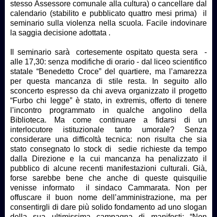
stesso Assessore comunale alla cultura) o cancellare dal
calendario (stabilito e pubblicato quattro mesi prima) il
seminario sulla violenza nella scuola. Facile indovinare
la saggia decisione adottata .
Il seminario sarà cortesemente ospitato questa sera -
alle 17,30: senza modifiche di orario - dal liceo scientifico
statale “Benedetto Croce” del quartiere, ma l’amarezza
per questa mancanza di stile resta. In seguito allo
sconcerto espresso da chi aveva organizzato il progetto
“Furbo chi legge” è stato, in extremis, offerto di tenere
l’incontro programmato in qualche angolino della
Biblioteca. Ma come continuare a fidarsi di un
interlocutore istituzionale tanto umorale? Senza
considerare una difficoltà tecnica: non risulta che sia
stato consegnato lo stock di sedie richieste da tempo
dalla Direzione e la cui mancanza ha penalizzato il
pubblico di alcune recenti manifestazioni culturali. Già,
forse sarebbe bene che anche di queste quisquilie
venisse informato il sindaco Cammarata. Non per
offuscare il buon nome dell’amministrazione, ma per
consentirgli di dare più solido fondamento ad uno slogan
della sua ultimissima campagna di manifesti: “Non