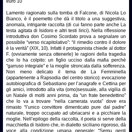
euro 10
Lamento ragionato sulla tomba di Falcone, di Nicola Lo
Bianco, è il poemetto che dà il titolo a una suggestiva,
anomala, intrigante raccolta (di cui fanno parte anche La
testa agitata di Isidoro e altri testi lirici). Nella riflessione
introduttiva don Cosimo Scordato prova a segnalare un
possibile “verso ricapitolativo”: “il rimedio contro il dolore
è la verità” (XIX, 10). Infatti il protagonista chiede al dottor
F. (ovviamente senza ottenerle) le ragioni della tragedia
che lo ha colpito: un figlio ucciso dalla mafia perché
“garruso integrale” e la moglie stroncata dalla sofferenza.
Non meno delicato il tema de La Femminella
(appartenente a Rapsodia del centro storico): evocazione
autobiografica di Sebastiano per l’anagrafe e Cettina per
gli amici, introdotto alla vita (omo)sessuale, alla vigilia di
un Natale di molti anni prima, da “un frate benedettino”
che lo va a trovare “nella camerata vuota” dove era
rimasto “l’unico convittore dimenticato pure dal padre”
naturale, troppo occupato ad ubriacarsi e a picchiare la
moglie. Nell’epilogo della raccolta, il poeta si serve della
macchietta di Isidoro che, in dialetto siciliano rigoroso, dà
voce alla condizione umana generale: “Semu genti