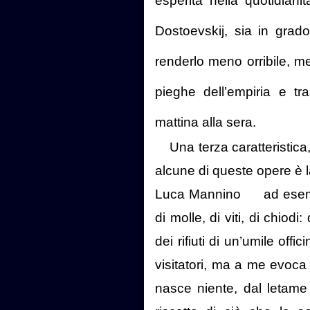
esperita nella quotidian
Dostoevskij, sia in grad
renderlo meno orribile, men
pieghe dell’empiria e tr
mattina alla sera.
Una terza caratteristica
alcune di queste opere è 
Luca Mannino ad esempio, è
di molle, di viti, di chiodi
dei rifiuti di un’umile off
visitatori, ma a me evoca
nasce niente, dal letame