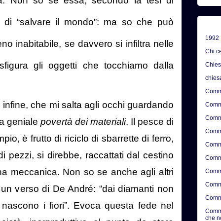
ità. Non so se essa, secondo la tesi di
o di “salvare il mondo”: ma so che
può
1992
o inabitabile, se davvero si infiltra nelle
Chi c
asfigura gli oggetti che tocchiamo dalla
Chie
chies
Comme
, infine, che mi salta agli occhi guardando
Comme
Comme
la geniale
povertà dei materiali
. Il pesce di
Comme
 frutto di riciclo di sbarrette di ferro,
Comme
: di pezzi, si direbbe, raccattati dal cestino
Comme
icina meccanica. Non so se anche agli altri
Comme
Comme
 un verso di De André: “dai diamanti non
Comme
 nascono i fiori”. Evoca questa fede nel
Comme
che n