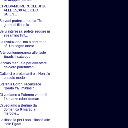
CI VEDIAMO MERCOLEDI' 26
ALLE 15,30 AL LICEO
SCIEN...
Se vuoi partecipare alla "Tre
giorni di filosofia ...
Se vi interessa, potete seguire in
streaming l'int...
La rivoluzione, ma a partire da
sé. Un sogno ancor...
Arte contemporanea alle Isole
Egadi: il catalogo
Piccolo manuale per diventare
davvero palermitani
Cattolici o protestanti o ...Non c'è
un solo modo ...
Stefania Borghi recensisce
"Beato fra i mafiosi"
Ci vediamo a Palermo venerdí
14 marzo (cioe' doman...
Ci vediamo a Berlino da
domenica 9 marzo a
mercole...
La filosofia per i non...filosofi alle
isole Egadi...