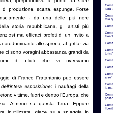
ocietà, iperproduttiva al punto da stare
Comme
 di produzione, scarta, espunge. Forse
sarà d
Comme
consciamente - da una delle più nere
mio f
lla storia repubblicana, gli artisti più
Comme
Comme
lenziosi ma efficaci profeti di un invito a
filosof
ra predominante allo spreco, al gettar via
Commen
Commen
se ci sono voragini abbastanza grandi da
turisti'
iumi di rifiuti che vi riversiamo
Commen
Commen
Commen
aggio di Franco Fratantonio può essere
altro'
Comme
a dell’intera esposizione
: i naufragi della
la ma
etono vittime, fuori e dentro l’Europa, che
Comme
politic
zia. Almeno su questa Terra. Eppure
Commen
liberi?
a inutilizzata, giace sulla spiaggia in