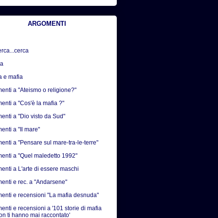
ARGOMENTI
erca...cerca
sa
a e mafia
nti a "Ateismo o religione?"
nti a "Cos'è la mafia ?"
nti a "Dio visto da Sud"
nti a "Il mare"
nti a "Pensare sul mare-tra-le-terre"
nti a "Quel maledetto 1992"
nti a L'arte di essere maschi
nti e rec. a "Andarsene"
nti e recensioni "La mafia desnuda"
nti e recensioni a '101 storie di mafia
on ti hanno mai raccontato'