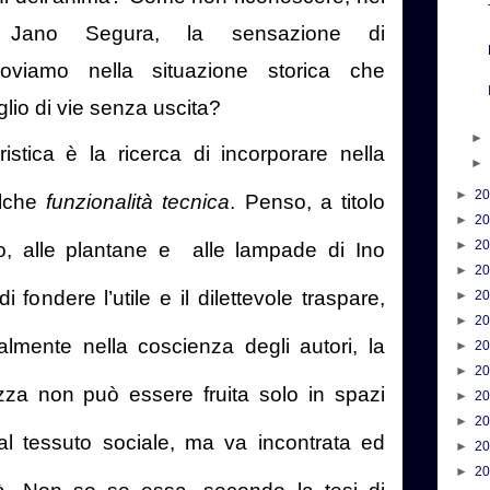
di Jano Segura, la sensazione di
oviamo nella situazione storica che
glio di vie senza uscita?
stica è la ricerca di incorporare nella
►
2
alche
funzionalità tecnica
. Penso, a titolo
►
2
►
2
o, alle plantane e
alle lampade di Ino
►
2
i fondere l’utile e il dilettevole traspare,
►
2
►
2
lmente nella coscienza degli autori, la
►
2
►
2
zza non può essere fruita solo in spazi
►
2
►
2
dal tessuto sociale, ma va incontrata ed
►
2
►
2