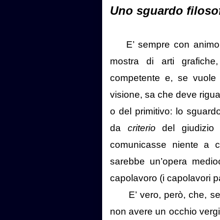
Uno sguardo filosof
E’ sempre con animo in
mostra di arti grafiche
competente e, se vuole d
visione, sa che deve rig
o del primitivo: lo sguard
da
criterio
del giudizio e
comunicasse niente a chi
sarebbe un’opera medioc
capolavoro (i capolavori par
E’ vero, però, che, se 
non avere un occhio vergin