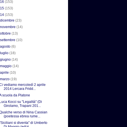
016
(153)
015
(153)
014
(153)
►
dicembre
(23)
►
novembre
(14)
►
ottobre
(13)
►
settembre
(10)
►
agosto
(6)
►
luglio
(18)
►
giugno
(14)
►
maggio
(14)
►
aprile
(10)
▼
marzo
(19)
Ci vediamo mercoledì 2 aprile
2014 Lercara Fridd...
A scuola da Platone
Luca Kocci su "Legalità" (Di
Girolamo, Trapani 201...
Qualche verso di Nina Cassian
(poetessa ebrea rume...
"Siciliani si diventa" di Umberto
Di Maggio (edizi...