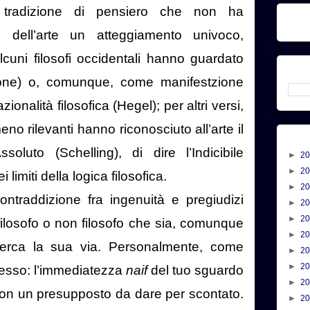
 tradizione di pensiero che non ha
i dell’arte un atteggiamento univoco,
cuni filosofi occidentali hanno guardato
atone) o, comunque, come manifestzione
razionalità filosofica (Hegel); per altri versi,
eno rilevanti hanno riconosciuto all’arte il
ssoluto (Schelling), di dire l’Indicibile
►
2
►
2
 limiti della logica filosofica.
►
2
ntraddizione fra ingenuità e pregiudizi
►
2
►
2
filosofo o non filosofo che sia, comunque
►
2
 cerca la sua via. Personalmente, come
►
2
►
2
tesso: l’immediatezza
naif
del tuo sguardo
►
2
non un presupposto da dare per scontato.
►
2