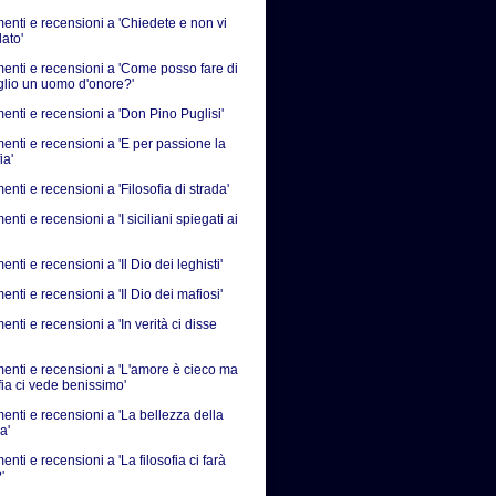
nti e recensioni a 'Chiedete e non vi
ato'
nti e recensioni a 'Come posso fare di
iglio un uomo d'onore?'
nti e recensioni a 'Don Pino Puglisi'
nti e recensioni a 'E per passione la
ia'
ti e recensioni a 'Filosofia di strada'
ti e recensioni a 'I siciliani spiegati ai
ti e recensioni a 'Il Dio dei leghisti'
ti e recensioni a 'Il Dio dei mafiosi'
ti e recensioni a 'In verità ci disse
nti e recensioni a 'L'amore è cieco ma
fia ci vede benissimo'
nti e recensioni a 'La bellezza della
a'
ti e recensioni a 'La filosofia ci farà
'