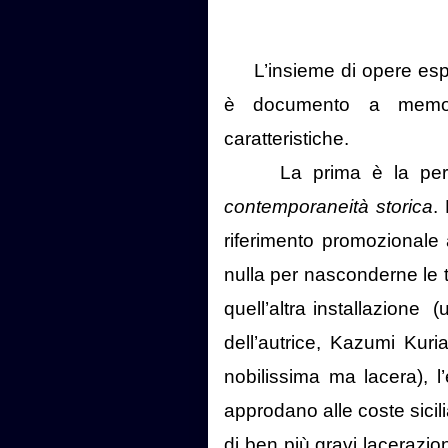
L’insieme di opere espo
è documento a memor
caratteristiche.
La prima è la perm
contemporaneità storica
.
riferimento promozionale 
nulla per nasconderne le t
quell’altra installazione
(
dell’autrice, Kazumi Kur
nobilissima ma lacera), l’
approdano alle coste sicilia
di ben più gravi lacerazi