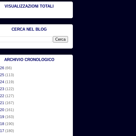
VISUALIZZAZIONI TOTALI
CERCA NEL BLOG
ARCHIVIO CRONOLOGICO
026
(66)
025
(113)
024
(119)
023
(122)
022
(127)
021
(167)
020
(161)
019
(163)
018
(190)
017
(180)