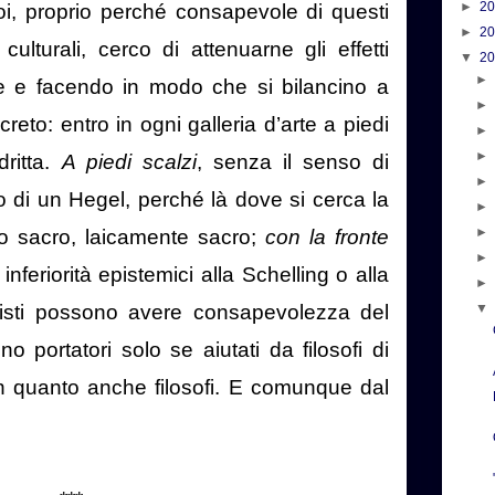
►
2
, proprio perché consapevole di questi
►
2
culturali, cerco di attenuarne gli effetti
▼
2
e e facendo in modo che si bilancino a
reto: entro in ogni galleria d’arte a piedi
dritta.
A piedi scalzi
, senza il senso di
o di un Hegel, perché là dove si cerca la
lo sacro, laicamente sacro;
con la fronte
nferiorità epistemici alla Schelling o alla
tisti possono avere consapevolezza del
o portatori solo se aiutati da filosofi di
in quanto anche filosofi. E comunque dal