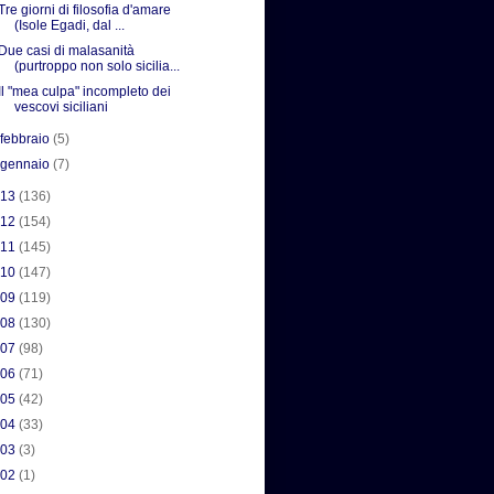
Tre giorni di filosofia d'amare
(Isole Egadi, dal ...
Due casi di malasanità
(purtroppo non solo sicilia...
Il "mea culpa" incompleto dei
vescovi siciliani
►
febbraio
(5)
►
gennaio
(7)
013
(136)
012
(154)
011
(145)
010
(147)
009
(119)
008
(130)
007
(98)
006
(71)
005
(42)
004
(33)
003
(3)
002
(1)