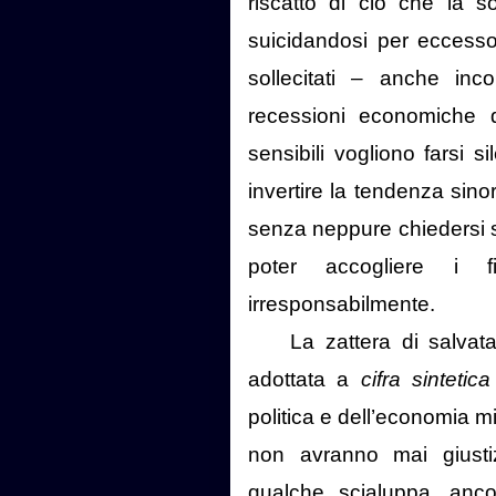
riscatto di ciò che la s
suicidandosi per eccesso
sollecitati – anche in
recessioni economiche de
sensibili vogliono farsi si
invertire la tendenza sino
senza neppure chiedersi 
poter accogliere i f
irresponsabilmente.
La zattera di salvat
adottata a
cifra sintetic
politica e dell’economia mi
non avranno mai giusti
qualche scialuppa, ancor