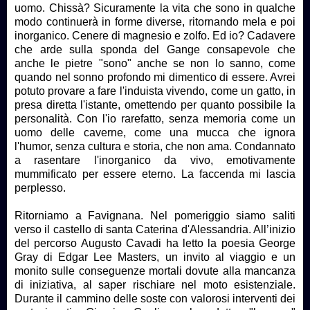
uomo. Chissà? Sicuramente la vita che sono in qualche
modo continuerà in forme diverse, ritornando mela e poi
inorganico. Cenere di magnesio e zolfo. Ed io? Cadavere
che arde sulla sponda del Gange consapevole che
anche le pietre "sono" anche se non lo sanno, come
quando nel sonno profondo mi dimentico di essere. Avrei
potuto provare a fare l'induista vivendo, come un gatto, in
presa diretta l'istante, omettendo per quanto possibile la
personalità. Con l'io rarefatto, senza memoria come un
uomo delle caverne, come una mucca che ignora
l'humor, senza cultura e storia, che non ama. Condannato
a rasentare l'inorganico da vivo, emotivamente
mummificato per essere eterno. La faccenda mi lascia
perplesso.
Ritorniamo a Favignana. Nel pomeriggio siamo saliti
verso il castello di santa Caterina d'Alessandria. All’inizio
del percorso Augusto Cavadi ha letto la poesia George
Gray di Edgar Lee Masters, un invito al viaggio e un
monito sulle conseguenze mortali dovute alla mancanza
di iniziativa, al saper rischiare nel moto esistenziale.
Durante il cammino delle soste con valorosi interventi dei