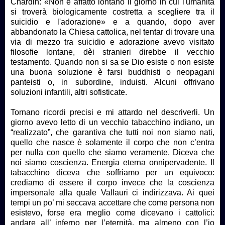
Chardin: «Non è affatto lontano il giorno in cui l'umanità
si troverà biologicamente costretta a scegliere tra il
suicidio e l'adorazione» e a quando, dopo aver
abbandonato la Chiesa cattolica, nel tentar di trovare una
via di mezzo tra suicidio e adorazione avevo visitato
filosofie lontane, dèi stranieri direbbe il vecchio
testamento. Quando non si sa se Dio esiste o non esiste
una buona soluzione è farsi buddhisti o neopagani
panteisti o, in subordine, induisti. Alcuni offrivano
soluzioni infantili, altri sofisticate.
Tornano ricordi precisi e mi attardo nel descriverli. Un
giorno avevo letto di un vecchio tabacchino indiano, un
“realizzato”, che garantiva che tutti noi non siamo nati,
quello che nasce è solamente il corpo che non c’entra
per nulla con quello che siamo veramente. Diceva che
noi siamo coscienza. Energia eterna onnipervadente. Il
tabacchino diceva che soffriamo per un equivoco:
crediamo di essere il corpo invece che la coscienza
impersonale alla quale Vallauri ci indirizzava. Ai quei
tempi un po’ mi seccava accettare che come persona non
esistevo, forse era meglio come dicevano i cattolici:
andare all’ inferno per l’eternità, ma almeno con l’io