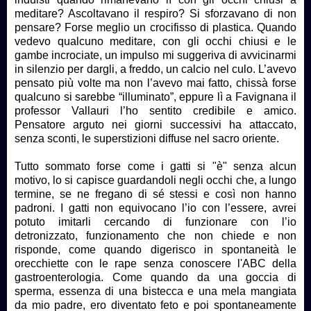
meditare? Ascoltavano il respiro? Si sforzavano di non
pensare? Forse meglio un crocifisso di plastica. Quando
vedevo qualcuno meditare, con gli occhi chiusi e le
gambe incrociate, un impulso mi suggeriva di avvicinarmi
in silenzio per dargli, a freddo, un calcio nel culo. L’avevo
pensato più volte ma non l’avevo mai fatto, chissà forse
qualcuno si sarebbe “illuminato”, eppure lì a Favignana il
professor Vallauri l’ho sentito credibile e amico.
Pensatore arguto nei giorni successivi ha attaccato,
senza sconti, le superstizioni diffuse nel sacro oriente.
Tutto sommato forse come i gatti si "è" senza alcun
motivo, lo si capisce guardandoli negli occhi che, a lungo
termine, se ne fregano di sé stessi e così non hanno
padroni. I gatti non equivocano l’io con l’essere, avrei
potuto imitarli cercando di funzionare con l’io
detronizzato, funzionamento che non chiede e non
risponde, come quando digerisco in spontaneità le
orecchiette con le rape senza conoscere l'ABC della
gastroenterologia. Come quando da una goccia di
sperma, essenza di una bistecca e una mela mangiata
da mio padre, ero diventato feto e poi spontaneamente