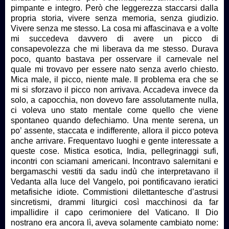
pimpante e integro. Però che leggerezza staccarsi dalla
propria storia, vivere senza memoria, senza giudizio.
Vivere senza me stesso. La cosa mi affascinava e a volte
mi succedeva davvero di avere un picco di
consapevolezza che mi liberava da me stesso. Durava
poco, quanto bastava per osservare il carnevale nel
quale mi trovavo per essere nato senza averlo chiesto.
Mica male, il picco, niente male. Il problema era che se
mi si sforzavo il picco non arrivava. Accadeva invece da
solo, a capocchia, non dovevo fare assolutamente nulla,
ci voleva uno stato mentale come quello che viene
spontaneo quando defechiamo. Una mente serena, un
po’ assente, staccata e indifferente, allora il picco poteva
anche arrivare. Frequentavo luoghi e gente interessate a
queste cose. Mistica esotica, India, pellegrinaggi sufi,
incontri con sciamani americani. Incontravo salernitani e
bergamaschi vestiti da sadu indù che interpretavano il
Vedanta alla luce del Vangelo, poi pontificavano ieratici
metafisiche idiote. Commistioni dilettantesche d’astrusi
sincretismi, drammi liturgici così macchinosi da far
impallidire il capo cerimoniere del Vaticano. Il Dio
nostrano era ancora lì, aveva solamente cambiato nome: