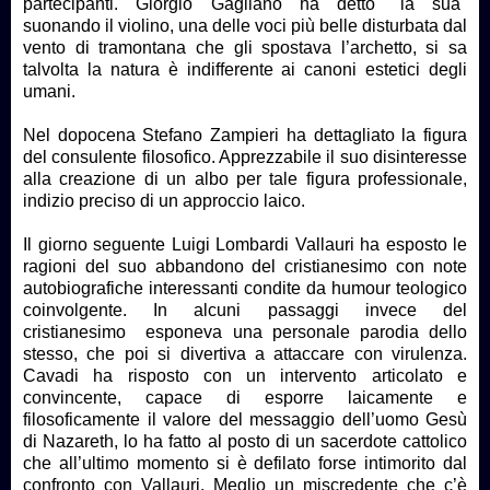
partecipanti. Giorgio Gagliano ha detto "la sua"
suonando il violino, una delle voci più belle disturbata dal
vento di tramontana che gli spostava l’archetto, si sa
talvolta la natura è indifferente ai canoni estetici degli
umani.
Nel dopocena Stefano Zampieri ha dettagliato la figura
del consulente filosofico. Apprezzabile il suo disinteresse
alla creazione di un albo per tale figura professionale,
indizio preciso di un approccio laico.
Il giorno seguente Luigi Lombardi Vallauri ha esposto le
ragioni del suo abbandono del cristianesimo con note
autobiografiche interessanti condite da humour teologico
coinvolgente. In alcuni passaggi invece del
cristianesimo esponeva una personale parodia dello
stesso, che poi si divertiva a attaccare con virulenza.
Cavadi ha risposto con un intervento articolato e
convincente, capace di esporre laicamente e
filosoficamente il valore del messaggio dell’uomo Gesù
di Nazareth, lo ha fatto al posto di un sacerdote cattolico
che all’ultimo momento si è defilato forse intimorito dal
confronto con Vallauri. Meglio un miscredente che c’è