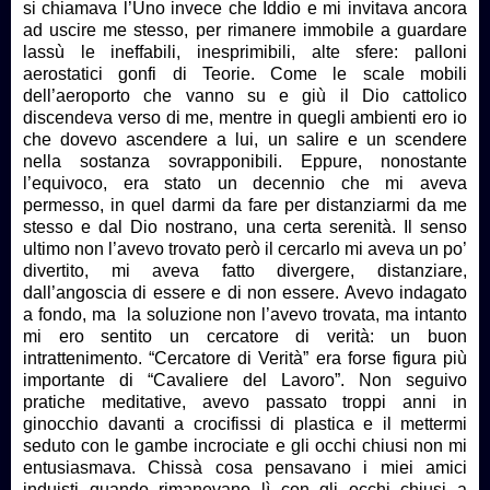
si chiamava l’Uno invece che Iddio e mi invitava ancora
ad uscire me stesso, per rimanere immobile a guardare
lassù le ineffabili, inesprimibili, alte sfere: palloni
aerostatici gonfi di Teorie. Come le scale mobili
dell’aeroporto che vanno su e giù il Dio cattolico
discendeva verso di me, mentre in quegli ambienti ero io
che dovevo ascendere a lui, un salire e un scendere
nella sostanza sovrapponibili. Eppure, nonostante
l’equivoco, era stato un decennio che mi aveva
permesso, in quel darmi da fare per distanziarmi da me
stesso e dal Dio nostrano, una certa serenità. Il senso
ultimo non l’avevo trovato però il cercarlo mi aveva un po’
divertito, mi aveva fatto divergere, distanziare,
dall’angoscia di essere e di non essere. Avevo indagato
a fondo, ma la soluzione non l’avevo trovata, ma intanto
mi ero sentito un cercatore di verità: un buon
intrattenimento. “Cercatore di Verità” era forse figura più
importante di “Cavaliere del Lavoro”. Non seguivo
pratiche meditative, avevo passato troppi anni in
ginocchio davanti a crocifissi di plastica e il mettermi
seduto con le gambe incrociate e gli occhi chiusi non mi
entusiasmava. Chissà cosa pensavano i miei amici
induisti quando rimanevano lì con gli occhi chiusi a