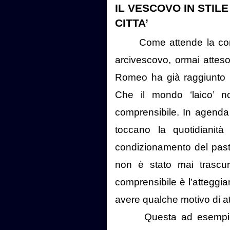
IL VESCOVO IN STIL
CITTA’
Come attende la co
arcivescovo, ormai attes
Romeo ha già raggiunto i l
Che il mondo ‘laico’ 
comprensibile. In agenda
toccano la quotidianit
condizionamento del pastor
non è stato mai trascur
comprensibile è l’attegg
avere qualche motivo di at
Questa ad esempio