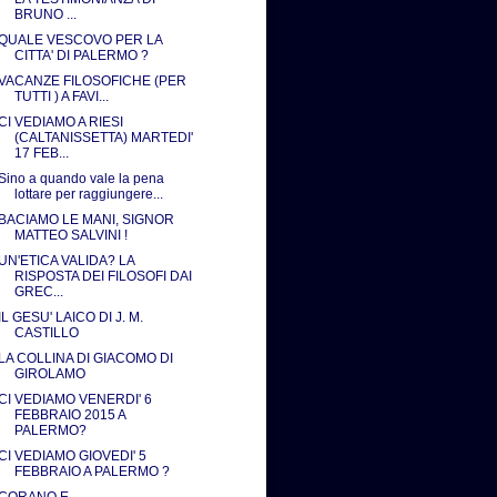
BRUNO ...
QUALE VESCOVO PER LA
CITTA' DI PALERMO ?
VACANZE FILOSOFICHE (PER
TUTTI ) A FAVI...
CI VEDIAMO A RIESI
(CALTANISSETTA) MARTEDI'
17 FEB...
Sino a quando vale la pena
lottare per raggiungere...
BACIAMO LE MANI, SIGNOR
MATTEO SALVINI !
UN'ETICA VALIDA? LA
RISPOSTA DEI FILOSOFI DAI
GREC...
IL GESU' LAICO DI J. M.
CASTILLO
LA COLLINA DI GIACOMO DI
GIROLAMO
CI VEDIAMO VENERDI' 6
FEBBRAIO 2015 A
PALERMO?
CI VEDIAMO GIOVEDI' 5
FEBBRAIO A PALERMO ?