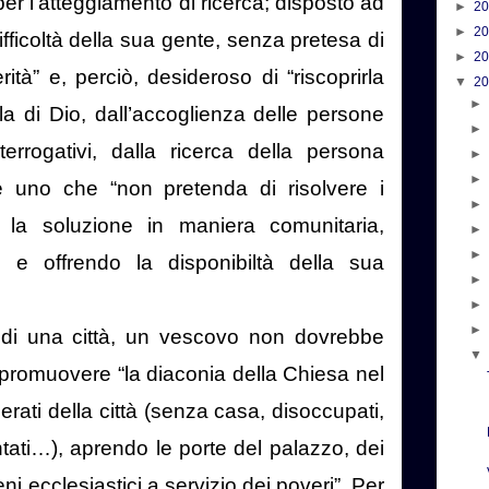
per l’atteggiamento di ricerca; disposto ad
►
2
►
2
ifficoltà della sua gente, senza pretesa di
►
2
ità” e, perciò, desideroso di “riscoprirla
▼
2
a di Dio, dall’accoglienza delle persone
rrogativi, dalla ricerca della persona
 uno che “non pretenda di risolvere i
 la soluzione in maniera comunitaria,
oni e offrendo la disponibiltà della sua
i di una città, un vescovo non dovrebbe
: promuovere “la diaconia della Chiesa nel
perati della città (senza casa, disoccupati,
ntati…), aprendo le porte del palazzo, dei
i ecclesiastici a servizio dei poveri”. Per