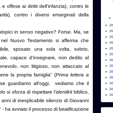
e offese ai diritti dell’infanzia), contro le
ità), contro i diversi emarginati della
►
2
i utopici in senso negativo? Forse. Ma, se
►
2
►
2
 nel Nuovo Testamento si afferma che
►
2
sibile, sposato una sola volta, sobrio,
►
2
►
2
itale, capace d’insegnare, non dedito al
►
2
nevolo, non litigioso, non attaccato al
►
2
►
2
ene la propria famiglia” (
Prima lettera a
►
2
se guardiamo all’oggi,
vediamo che il
►
2
►
2
 si sforza di rispettare l’i
dentikit
biblico,
►
2
anni di inesplicabile silenzio di Giovanni
 - ha avviato il processo di beatificazione