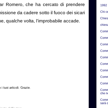
car Romero, che ha cercato di prendere
1992
Chi c
issione da cadere sotto il fuoco dei sicari
Chie
ue, qualche volta, l’improbabile accade.
chies
Comme
Comme
Comme
Comme
Comme
Comme
Comme
Comme
Comme
 tuoi articoli. Grazie.
Comme
che n
Comme
sarà d