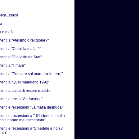
erca...cerca
sa
a e mafia
nti a "Ateismo o religione?"
nti a "Cos'è la mafia ?"
nti a "Dio visto da Sud"
nti a "Il mare"
nti a "Pensare sul mare-tra-le-terre"
nti a "Quel maledetto 1992"
nti a L'arte di essere maschi
nti e rec. a "Andarsene"
nti e recensioni "La mafia desnuda"
nti e recensioni a '101 storie di mafia
on ti hanno mai raccontato'
nti e recensioni a 'Chiedete e non vi
ato'