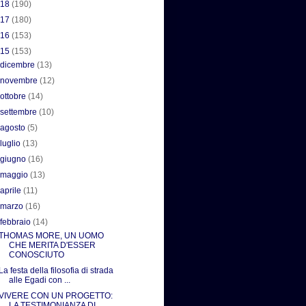
018
(190)
017
(180)
016
(153)
015
(153)
►
dicembre
(13)
►
novembre
(12)
►
ottobre
(14)
►
settembre
(10)
►
agosto
(5)
►
luglio
(13)
►
giugno
(16)
►
maggio
(13)
►
aprile
(11)
►
marzo
(16)
▼
febbraio
(14)
THOMAS MORE, UN UOMO
CHE MERITA D'ESSER
CONOSCIUTO
La festa della filosofia di strada
alle Egadi con ...
VIVERE CON UN PROGETTO:
LA TESTIMONIANZA DI