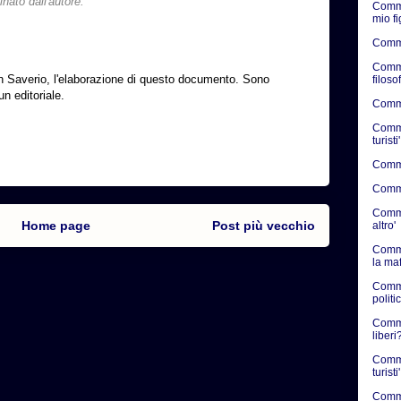
ato dall'autore.
Comme
mio f
Comme
Comme
n Saverio, l'elaborazione di questo documento. Sono
filosof
n editoriale.
Commen
Commen
turisti'
Commen
Commen
Commen
Home page
Post più vecchio
altro'
Comme
la ma
Comme
politic
Commen
liberi?
Comme
turisti'
Comme