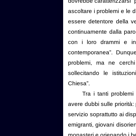
dovrebbe caratterizzarsi “
ascoltare i problemi e le d
essere detentore della ver
continuamente dalla parol
con i loro drammi e inte
contemporanea”. Dunque
problemi, ma ne cerchi
sollecitando le istituzi
Chiesa”.
Tra i tanti problem
avere dubbi sulle priorità
servizio soprattutto ai dis
emigranti, giovani disorie
monasteri e orienando i ben