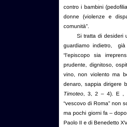
contro i bambini (pedofilia 
donne (violenze e dispar
comunità”.
Si tratta di desider
guardiamo indietro,
già
“l’episcopo sia irrepren
prudente, dignitoso, osp
vino, non violento ma be
denaro, sappia dirigere b
Timoteo
, 3, 2 – 4). E , 
“vescovo di Roma” non solo
ma pochi giorni fa – dopo 
Paolo II e di Benedetto XV