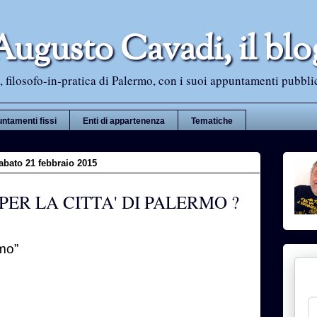
Augusto Cavadi, il blo
 filosofo-in-pratica di Palermo, con i suoi appuntamenti pubblici i
ntamenti fissi
Enti di appartenenza
Tematiche
abato 21 febbraio 2015
ER LA CITTA' DI PALERMO ?
mo”