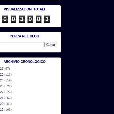
VISUALIZZAZIONI TOTALI
0
0
3
0
0
3
CERCA NEL BLOG
ARCHIVIO CRONOLOGICO
026
(67)
025
(113)
024
(119)
023
(122)
022
(127)
021
(167)
020
(161)
019
(163)