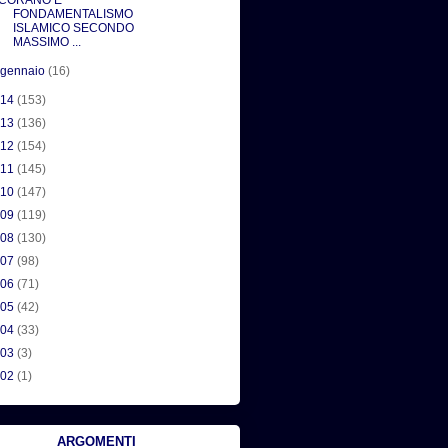
CORANO E
FONDAMENTALISMO
ISLAMICO SECONDO
MASSIMO ...
►
gennaio
(16)
014
(153)
013
(136)
012
(154)
011
(145)
010
(147)
009
(119)
008
(130)
007
(98)
006
(71)
005
(42)
004
(33)
003
(3)
002
(1)
ARGOMENTI