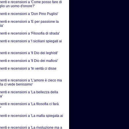
nti e recensioni a 'Come posso fare di
iglio un uomo d'onore?'
nti e recensioni a 'Don Pino Puglisi'
nti e recensioni a 'E per passione la
ia'
ti e recensioni a 'Filosofia di strada'
ti e recensioni a 'I siciliani spiegati ai
ti e recensioni a 'Il Dio dei leghisti'
ti e recensioni a 'Il Dio dei mafiosi'
ti e recensioni a 'In verità ci disse
nti e recensioni a 'L'amore è cieco ma
fia ci vede benissimo'
nti e recensioni a 'La bellezza della
a'
ti e recensioni a 'La filosofia ci farà
'
nti e recensioni a 'La mafia spiegata ai
nti e recensioni a 'La rivoluzione ma a