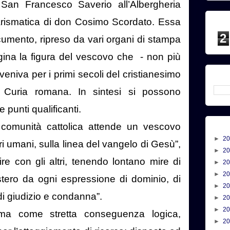
 San Francesco Saverio all’Albergheria
carismatica di don Cosimo Scordato. Essa
2
cumento, ripreso da vari organi di stampa
ina la figura del vescovo che
- non più
eniva per i primi secoli del cristianesimo
 Curia romana. In sintesi si possono
 punti qualificanti.
 comunità cattolica attende un vescovo
►
2
ri umani, sulla linea del vangelo di Gesù”,
►
2
rire con gli altri, tenendo lontano mire di
►
2
►
2
istero da ogni espressione di dominio, di
►
2
di giudizio e condanna”.
►
2
►
2
ma come stretta conseguenza logica,
►
2