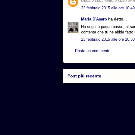
Questo commento è stato elimin
22 febbraio 2015 alle ore 10:49
Maria D'Asaro
ha detto...
Ho seguito passo passo, al sa
contenta che tu ne abbia fatto u
23 febbraio 2015 alle ore 10:33
Posta un commento
Post più recente