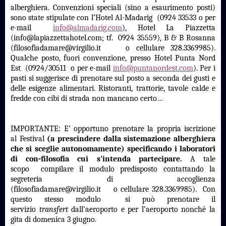
alberghiera. Convenzioni speciali (sino a esaurimento posti)
sono state stipulate con l’Hotel Al-Madarig (0924 33533 o per
e-mail
info@almadarig.com
), Hotel La Piazzetta
(info@lapiazzettahotel.com; tf. 0924 35559), B & B Rosanna
(filosofiadamare@virgilio.it o cellulare 328.3369985).
Qualche posto, fuori convenzione, presso Hotel Punta Nord
Est (0924/30511 o per e-mail
info@puntanordest.com
). Per i
pasti si suggerisce di prenotare sul posto a seconda dei gusti e
delle esigenze alimentari. Ristoranti, trattorie, tavole calde e
fredde con cibi di strada non mancano certo…
IMPORTANTE: E’ opportuno prenotare la propria iscrizione
al Festival
(a prescindere dalla sistemazione alberghiera
che si sceglie autonomamente) specificando i laboratori
di con-filosofia cui s'intenda partecipare.
A tale
scopo compilare il modulo predisposto contattando la
segreteria di accoglienza
(filosofiadamare@virgilio.it o cellulare 328.3369985). Con
questo stesso modulo si può prenotare il
servizio
transfert
dall’aeroporto e per l’aeroporto nonché la
gita di domenica 3 giugno.