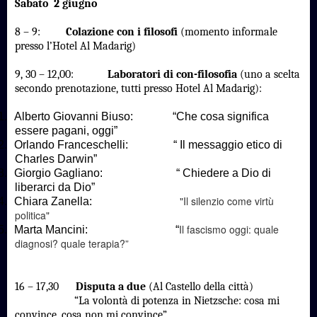
Sabato 2 giugno
8 – 9:
Colazione con i filosofi
(momento informale
presso l’Hotel Al Madarig)
9, 30 – 12,00:
Laboratori di con-filosofia
(uno a scelta
secondo prenotazione, tutti presso Hotel Al Madarig):
1.
Alberto Giovanni Biuso: “Che cosa significa
essere pagani, oggi”
2.
Orlando Franceschelli: “ Il messaggio etico di
Charles Darwin”
3.
Giorgio Gagliano: “ Chiedere a Dio di
liberarci da Dio”
"Il silenzio come virtù
4.
Chiara Zanella:
politica"
Il fascismo oggi: quale
5.
Marta Mancini: “
diagnosi? quale terapia?”
16 – 17,30
Disputa a due
(Al Castello della città)
“La volontà di potenza in Nietzsche: cosa mi
convince, cosa non mi convince”