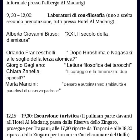
informale presso l’albergo Al Madarig)
9, 30 – 12,00:
Laboratori di con-filosofia
(uno a scelta
secondo prenotazione, tutti presso Hotel Al Madarig):
1.
Alberto Giovanni Biuso: “XXI. Il secolo della
dismisura”
2.
Orlando Franceschelli: “ Dopo Hiroshima e Nagasaki:
alle soglie della terza atomica?”
3.
Giorgio Gagliano: “ Lettura filosofica dei tarocchi”
Il coraggio e la tenerezza: due
4.
Chiara Zanella: “
opposti?"
Marta Mancini
5.
: “
Denaro e autoinganno: ambiguità e
”
paradossi di un servo-padrone
12,15 -
19,30:
Escursione turistica
(Il pullman parte davanti
all’Hotel Al Madarig, passa dalla Riserva dello Zingaro,
prosegue per Trapani; alle 17,30 riparte da Trapani e alle 18,30
ripassa dallo Zingaro per tornare a Castellammare del Golfo)