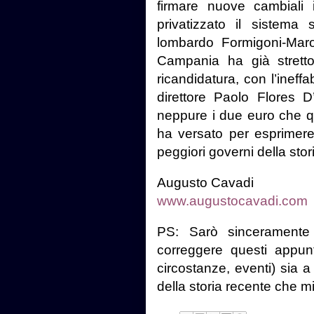
firmare nuove cambiali
privatizzato il sistema 
lombardo Formigoni-Maron
Campania ha già strett
ricandidatura, con l’inef
direttore Paolo Flores 
neppure i due euro che qu
ha versato per esprimere 
peggiori governi della stor
Augusto Cavadi
www.augustocavadi.com
PS: Sarò sinceramente
correggere questi appunt
circostanze, eventi) sia 
della storia recente che m