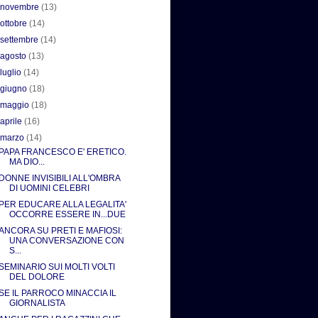
►
novembre
(13)
►
ottobre
(14)
►
settembre
(14)
►
agosto
(13)
►
luglio
(14)
►
giugno
(18)
►
maggio
(18)
►
aprile
(16)
▼
marzo
(14)
PAPA FRANCESCO E' ERETICO.
MA DIO...
DONNE INVISIBILI ALL'OMBRA
DI UOMINI CELEBRI
PER EDUCARE ALLA LEGALITA'
OCCORRE ESSERE IN...DUE
ANCORA SU PRETI E MAFIOSI:
UNA CONVERSAZIONE CON
S...
SEMINARIO SUI MOLTI VOLTI
DEL DOLORE
SE IL PARROCO MINACCIA IL
GIORNALISTA