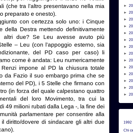
i (che tra l’altro presentavano nella mia
►
2
►
2
to preparato e onesto).
►
2
aggiunto con certezza solo uno: i Cinque
►
2
nte della Destra mettendo definitivamente
►
2
Gli altri due? Se Leu avesse avuto più
►
2
telle – Leu (con l’appoggio esterno, sia
►
2
ndizionante, del PD caso per caso) li
►
2
piamo come è andata: Leu numericamente
►
2
o, Renzi impone al PD la chiusura totale
►
2
►
2
ndo da Fazio il suo embargo prima che se
►
2
nterno del PD), i 5 Stelle che firmano con
►
2
tro (in forza del quale calpestano quattro
►
2
mentali del loro Movimento, tra cui la
 49 milioni rubati dalla Lega -, la fine dei
immunità parlamentare per consentire alla
il diritto/dovere di sindacare gli altri due
1992
cano).
Chi c