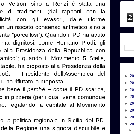
 a Veltroni sino a Renzi è stata una
e di tradimenti (dai rapporti con la
2
licità con gli evasori, dalle riforme
con un risicato consenso aritmetico sino a
ente “porcellosi”). Quando il PD ha avuto
i ma dignitosi, come Romano Prodi, gli
o alla Presidenza della Repubblica con
 amico”; quando il Movimento 5 Stelle,
tabile, ha proposto alla Presidenza della
otà – Presidente dell’Assemblea del
►
2
PD ha rifiutato la proposta.
►
2
ne bene il
perché
–
come
il PD scarica,
►
2
o in pizzeria (per i quali verrà comunque
►
2
►
2
ino, regalando la capitale al Movimento
►
2
►
2
la politica regionale in Sicilia del PD.
▼
2
della Regione una signora discutibile e