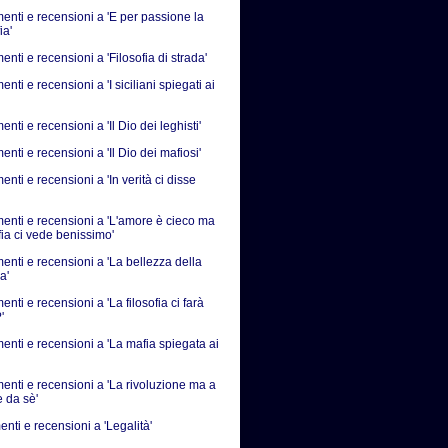
nti e recensioni a 'E per passione la
ia'
ti e recensioni a 'Filosofia di strada'
ti e recensioni a 'I siciliani spiegati ai
ti e recensioni a 'Il Dio dei leghisti'
ti e recensioni a 'Il Dio dei mafiosi'
ti e recensioni a 'In verità ci disse
nti e recensioni a 'L'amore è cieco ma
fia ci vede benissimo'
nti e recensioni a 'La bellezza della
a'
ti e recensioni a 'La filosofia ci farà
'
nti e recensioni a 'La mafia spiegata ai
nti e recensioni a 'La rivoluzione ma a
e da sè'
nti e recensioni a 'Legalità'