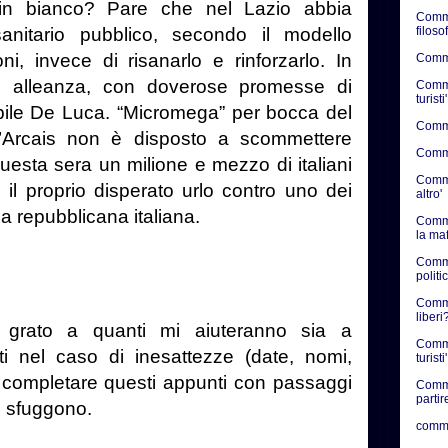
 in bianco? Pare che nel Lazio abbia
Comme
filosof
sanitario pubblico, secondo il modello
i, invece di risanarlo e rinforzarlo. In
Commen
o alleanza, con doverose promesse di
Commen
turisti'
fabile De Luca. “Micromega” per bocca del
Commen
D’Arcais non è disposto a scommettere
Commen
esta sera un milione e mezzo di italiani
Commen
il proprio disperato urlo contro uno dei
altro'
ia repubblicana italiana.
Comme
la ma
Comme
politic
Commen
liberi?
 grato a quanti mi aiuteranno sia a
Comme
i nel caso di inesattezze (date, nomi,
turisti'
a completare questi appunti con passaggi
Comme
partir
i sfuggono.
comme