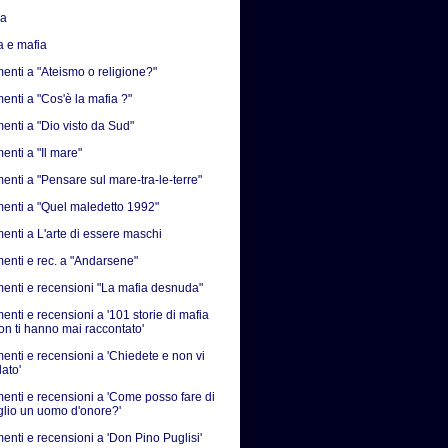
sa
a e mafia
nti a "Ateismo o religione?"
nti a "Cos'è la mafia ?"
nti a "Dio visto da Sud"
nti a "Il mare"
nti a "Pensare sul mare-tra-le-terre"
nti a "Quel maledetto 1992"
nti a L'arte di essere maschi
nti e rec. a "Andarsene"
nti e recensioni "La mafia desnuda"
nti e recensioni a '101 storie di mafia
on ti hanno mai raccontato'
nti e recensioni a 'Chiedete e non vi
ato'
nti e recensioni a 'Come posso fare di
iglio un uomo d'onore?'
nti e recensioni a 'Don Pino Puglisi'