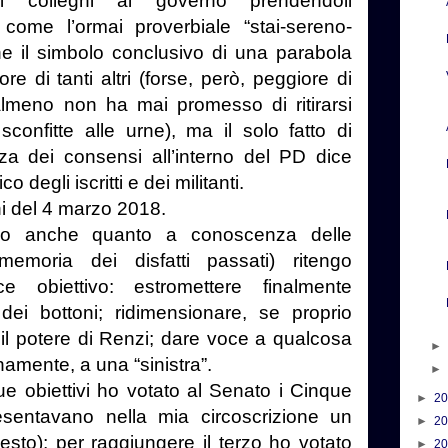
e i colleghi al governo prendendoli
 come l’ormai proverbiale “stai-sereno-
he il simbolo conclusivo di una parabola
re di tanti altri (forse, però, peggiore di
almeno non ha mai promesso di ritirarsi
sconfitte alle urne), ma il solo fatto di
za dei consensi all’interno del PD dice
ico degli iscritti e dei militanti.
ni del 4 marzo 2018.
dio anche quanto a conoscenza delle
emoria dei disfatti passati) ritengo
ice obiettivo: estromettere finalmente
dei bottoni; ridimensionare, se proprio
 il potere di Renzi; dare voce a qualcosa
namente, a una “sinistra”.
ue obiettivi ho votato al Senato i Cinque
►
2
presentavano nella mia circoscrizione un
►
2
sto); per raggiungere il terzo ho votato
►
2