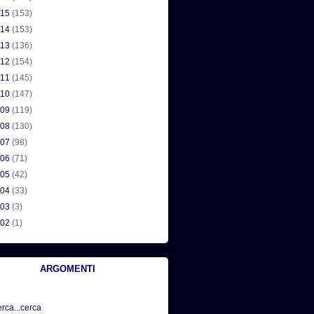
015
(153)
014
(153)
013
(136)
012
(154)
011
(145)
010
(147)
009
(119)
008
(130)
007
(98)
006
(71)
005
(42)
004
(33)
003
(3)
002
(1)
ARGOMENTI
erca...cerca