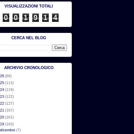
VISUALIZZAZIONI TOTALI
0
0
1
9
1
4
CERCA NEL BLOG
ARCHIVIO CRONOLOGICO
026
(66)
025
(113)
024
(119)
023
(122)
022
(127)
021
(167)
020
(161)
019
(163)
►
dicembre
(7)