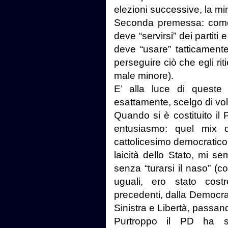
elezioni successive, la m
Seconda premessa: come s
deve “servirsi” dei partiti 
deve “usare” tatticament
perseguire ciò che egli ri
male minore).
E’ alla luce di queste
esattamente, scelgo di volta
Quando si è costituito il 
entusiasmo: quel mix d
cattolicesimo democratico,
laicità dello Stato, mi s
senza “turarsi il naso” (c
uguali, ero stato cost
precedenti, dalla Democra
Sinistra e Libertà, passand
Purtroppo il PD ha sv