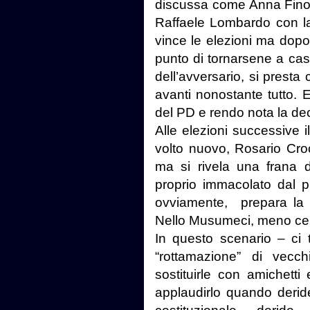
discussa come Anna Finoc
Raffaele Lombardo con l
vince le elezioni ma dopo 
punto di tornarsene a casa
dell’avversario, si prest
avanti nonostante tutto. 
del PD e rendo nota la dec
Alle elezioni successive
volto nuovo, Rosario Croc
ma si rivela una frana d
proprio immacolato dal p
ovviamente, prepara la st
Nello Musumeci, meno cen
In questo scenario – ci 
“rottamazione” di vec
sostituirle con amichetti
applaudirlo quando deride 