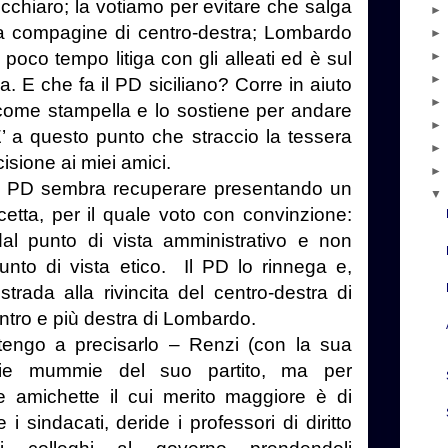
chiaro; la votiamo per evitare che salga
a compagine di centro-destra; Lombardo
poco tempo litiga con gli alleati ed è sul
. E che fa il PD siciliano? Corre in aiuto
a come stampella e lo sostiene per andare
E’ a questo punto che straccio la tessera
isione ai miei amici.
 il PD sembra recuperare presentando un
etta, per il quale voto con convinzione:
al punto di vista amministrativo e non
unto di vista etico. Il PD lo rinnega e,
rada alla rivincita del centro-destra di
tro e più destra di Lombardo.
tengo a precisarlo – Renzi (con la sua
chie mummie del suo partito, ma per
 e amichette il cui merito maggiore è di
i sindacati, deride i professori di diritto