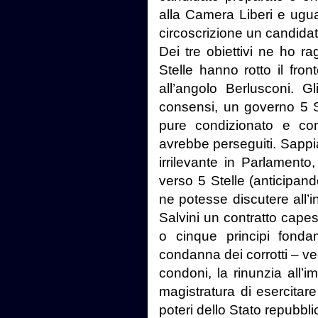
alla Camera Liberi e ugual
circoscrizione un candida
Dei tre obiettivi ne ho r
Stelle hanno rotto il fro
all’angolo Berlusconi. 
consensi, un governo 5 S
pure condizionato e co
avrebbe perseguiti. Sap
irrilevante in Parlament
verso 5 Stelle (anticipa
ne potesse discutere all’i
Salvini un contratto capes
o cinque principi fonda
condanna dei corrotti – vedi
condoni, la rinunzia all’
magistratura di esercitare 
poteri dello Stato repubbli