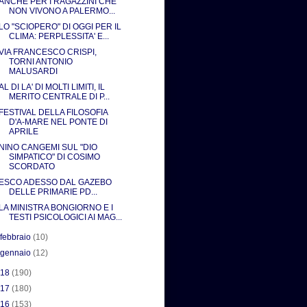
ANCHE PER I RAGAZZINI CHE
NON VIVONO A PALERMO...
LO "SCIOPERO" DI OGGI PER IL
CLIMA: PERPLESSITA' E...
VIA FRANCESCO CRISPI,
TORNI ANTONIO
MALUSARDI
AL DI LA' DI MOLTI LIMITI, IL
MERITO CENTRALE DI P...
FESTIVAL DELLA FILOSOFIA
D'A-MARE NEL PONTE DI
APRILE
NINO CANGEMI SUL "DIO
SIMPATICO" DI COSIMO
SCORDATO
ESCO ADESSO DAL GAZEBO
DELLE PRIMARIE PD...
LA MINISTRA BONGIORNO E I
TESTI PSICOLOGICI AI MAG...
►
febbraio
(10)
►
gennaio
(12)
018
(190)
017
(180)
016
(153)