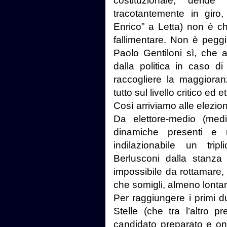
costituzionale, derid
tracotantemente in giro,
Enrico” a Letta) non è c
fallimentare. Non è peggio
Paolo Gentiloni sì, che 
dalla politica in caso di 
raccogliere la maggioran
tutto sul livello critico ed et
Così arriviamo alle elezio
Da elettore-medio (me
dinamiche presenti e m
indilazionabile un tripl
Berlusconi dalla stanza 
impossibile da rottamare,
che somigli, almeno lonta
Per raggiungere i primi d
Stelle (che tra l’altro 
candidato preparato e one