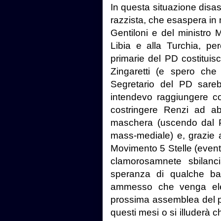
In questa situazione disas
razzista, che esaspera in
Gentiloni e del ministro M
Libia e alla Turchia, p
primarie del PD costituis
Zingaretti (e spero ch
Segretario del PD sareb
intendevo raggiungere co
costringere Renzi ad a
maschera (uscendo dal PD
mass-mediale) e, grazie al
Movimento 5 Stelle (even
clamorosamnete sbilanci
speranza di qualche balb
ammesso che venga elet
prossima assemblea del par
questi mesi o si illuderà 