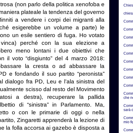
trosa (non parlo della politica xenofoba e
Chie
 maniera plateale la tendenza del governo
chies
inniti a vendere i corpi dei migranti alla
Comme
erché esigerebbe un volume a parte) le
Comme
cono un esile sentiero di fuga. Ho votato
Comme
e vinca) perché con la sua elezione a
Comme
bero meno lontani i due obiettivi che
Comme
n il voto “disgiunto” del 4 marzo 2018:
Comme
bbassare la cresta o ad abbassare la
Comme
 e fondando il suo partito “peronista”
Comme
 dialogo fra PD, Leu e l’ala sinistra del
Comme
tualmente scisso dal resto del Movimento
Comme
atosi a destra), recuperare la pallida
che n
ettio di “sinistra” in Parlamento. Ma,
Comme
sarà d
to o con le primarie di oggi o nella
Comme
tito, Zingaretti apprenderà la lezione di
mio f
che la folla accorsa ai gazebo è disposta a
Comme