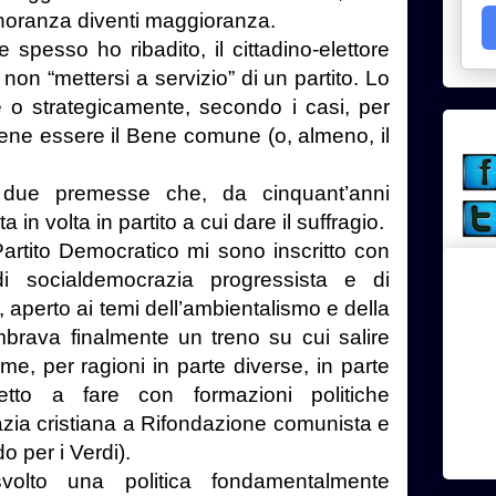
inoranza diventi maggioranza.
pesso ho ribadito, il cittadino-elettore
e non “mettersi a servizio” di un partito. Lo
e o strategicamente, secondo i casi, per
tiene essere il Bene comune (o, almeno, il
 due premesse che, da cinquant’anni
 in volta in partito a cui dare il suffragio.
Partito Democratico mi sono inscritto con
i socialdemocrazia progressista e di
 aperto ai temi dell’ambientalismo e della
embrava finalmente un treno su cui salire
ome, per ragioni in parte diverse, in parte
retto a fare con formazioni politiche
zia cristiana a Rifondazione comunista e
o per i Verdi).
olto una politica fondamentalmente