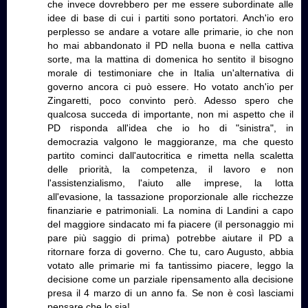
che invece dovrebbero per me essere subordinate alle
idee di base di cui i partiti sono portatori. Anch'io ero
perplesso se andare a votare alle primarie, io che non
ho mai abbandonato il PD nella buona e nella cattiva
sorte, ma la mattina di domenica ho sentito il bisogno
morale di testimoniare che in Italia un'alternativa di
governo ancora ci può essere. Ho votato anch'io per
Zingaretti, poco convinto però. Adesso spero che
qualcosa succeda di importante, non mi aspetto che il
PD risponda all'idea che io ho di "sinistra", in
democrazia valgono le maggioranze, ma che questo
partito cominci dall'autocritica e rimetta nella scaletta
delle priorità, la competenza, il lavoro e non
l'assistenzialismo, l'aiuto alle imprese, la lotta
all'evasione, la tassazione proporzionale alle ricchezze
finanziarie e patrimoniali. La nomina di Landini a capo
del maggiore sindacato mi fa piacere (il personaggio mi
pare più saggio di prima) potrebbe aiutare il PD a
ritornare forza di governo. Che tu, caro Augusto, abbia
votato alle primarie mi fa tantissimo piacere, leggo la
decisione come un parziale ripensamento alla decisione
presa il 4 marzo di un anno fa. Se non è così lasciami
pensare che lo sia!