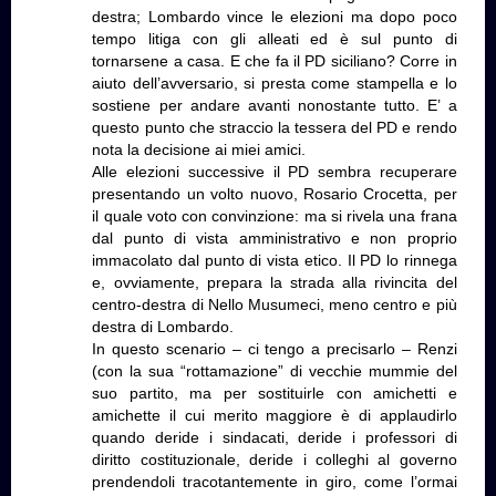
destra; Lombardo vince le elezioni ma dopo poco
tempo litiga con gli alleati ed è sul punto di
tornarsene a casa. E che fa il PD siciliano? Corre in
aiuto dell’avversario, si presta come stampella e lo
sostiene per andare avanti nonostante tutto. E’ a
questo punto che straccio la tessera del PD e rendo
nota la decisione ai miei amici.
Alle elezioni successive il PD sembra recuperare
presentando un volto nuovo, Rosario Crocetta, per
il quale voto con convinzione: ma si rivela una frana
dal punto di vista amministrativo e non proprio
immacolato dal punto di vista etico. Il PD lo rinnega
e, ovviamente, prepara la strada alla rivincita del
centro-destra di Nello Musumeci, meno centro e più
destra di Lombardo.
In questo scenario – ci tengo a precisarlo – Renzi
(con la sua “rottamazione” di vecchie mummie del
suo partito, ma per sostituirle con amichetti e
amichette il cui merito maggiore è di applaudirlo
quando deride i sindacati, deride i professori di
diritto costituzionale, deride i colleghi al governo
prendendoli tracotantemente in giro, come l’ormai