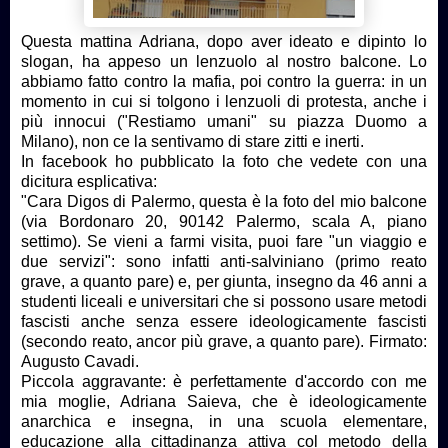
Questa mattina Adriana, dopo aver ideato e dipinto lo
slogan, ha appeso un lenzuolo al nostro balcone. Lo
abbiamo fatto contro la mafia, poi contro la guerra: in un
momento in cui si tolgono i lenzuoli di protesta, anche i
più innocui ("Restiamo umani" su piazza Duomo a
Milano), non ce la sentivamo di stare zitti e inerti.
In facebook ho pubblicato la foto che vedete con una
dicitura esplicativa:
"Cara Digos di Palermo, questa è la foto del mio balcone
(via Bordonaro 20, 90142 Palermo, scala A, piano
settimo). Se vieni a farmi visita, puoi fare "un viaggio e
due servizi": sono infatti anti-salviniano (primo reato
grave, a quanto pare) e, per giunta, insegno da 46 anni a
studenti liceali e universitari che si possono usare metodi
fascisti anche senza essere ideologicamente fascisti
(secondo reato, ancor più grave, a quanto pare). Firmato:
Augusto Cavadi.
Piccola aggravante: è perfettamente d'accordo con me
mia moglie, Adriana Saieva, che è ideologicamente
anarchica e insegna, in una scuola elementare,
educazione alla cittadinanza attiva col metodo della