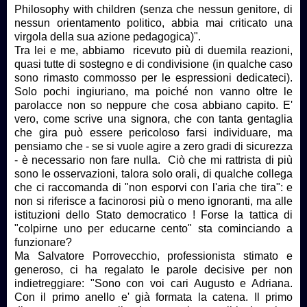
Philosophy with children (senza che nessun genitore, di
nessun orientamento politico, abbia mai criticato una
virgola della sua azione pedagogica)".
Tra lei e me, abbiamo ricevuto più di duemila reazioni,
quasi tutte di sostegno e di condivisione (in qualche caso
sono rimasto commosso per le espressioni dedicateci).
Solo pochi ingiuriano, ma poiché non vanno oltre le
parolacce non so neppure che cosa abbiano capito. E'
vero, come scrive una signora, che con tanta gentaglia
che gira può essere pericoloso farsi individuare, ma
pensiamo che - se si vuole agire a zero gradi di sicurezza
- è necessario non fare nulla. Ciò che mi rattrista di più
sono le osservazioni, talora solo orali, di qualche collega
che ci raccomanda di "non esporvi con l'aria che tira": e
non si riferisce a facinorosi più o meno ignoranti, ma alle
istituzioni dello Stato democratico ! Forse la tattica di
"colpirne uno per educarne cento" sta cominciando a
funzionare?
Ma Salvatore Porrovecchio, professionista stimato e
generoso, ci ha regalato le parole decisive per non
indietreggiare: "Sono con voi cari Augusto e Adriana.
Con il primo anello e' già formata la catena. Il primo