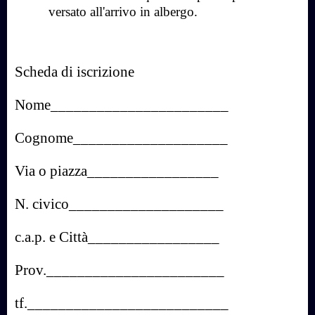
versato all'arrivo in albergo.
Scheda di iscrizione
Nome_______________________
Cognome____________________
Via o piazza_________________
N. civico____________________
c.a.p. e Città_________________
Prov._______________________
tf.__________________________