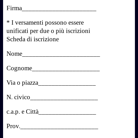
Firma______________________
* I versamenti possono essere
unificati per due o più iscrizioni
Scheda di iscrizione
Nome_______________________
Cognome____________________
Via o piazza_________________
N. civico____________________
c.a.p. e Città_________________
Prov._______________________