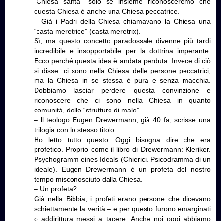
”Chiesa santa“ solo se insieme riconosceremo che
questa Chiesa è anche una Chiesa peccatrice.
– Già i Padri della Chiesa chiamavano la Chiesa una
“casta meretrice” (casta meretrix).
Sì, ma questo concetto paradossale divenne più tardi
incredibile e insopportabile per la dottrina imperante.
Ecco perché questa idea è andata perduta. Invece di ciò
si disse: ci sono nella Chiesa delle persone peccatrici,
ma la Chiesa in se stessa è pura e senza macchia.
Dobbiamo lasciar perdere questa convinzione e
riconoscere che ci sono nella Chiesa in quanto
comunità, delle “strutture di male”.
– ll teologo Eugen Drewermann, già 40 fa, scrisse una
trilogia con lo stesso titolo.
Ho letto tutto questo. Oggi bisogna dire che era
profetico. Proprio come il libro di Drewermann: Kleriker.
Psychogramm eines Ideals (Chierici. Psicodramma di un
ideale). Eugen Drewermann è un profeta del nostro
tempo misconosciuto dalla Chiesa.
– Un profeta?
Già nella Bibbia, i profeti erano persone che dicevano
schiettamente la verità – e per questo furono emarginati
o addirittura messi a tacere. Anche noi oggi abbiamo