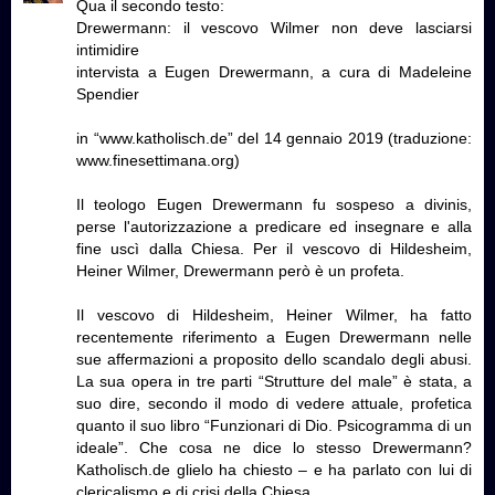
Qua il secondo testo:
Drewermann: il vescovo Wilmer non deve lasciarsi
intimidire
intervista a Eugen Drewermann, a cura di Madeleine
Spendier
in “www.katholisch.de” del 14 gennaio 2019 (traduzione:
www.finesettimana.org)
Il teologo Eugen Drewermann fu sospeso a divinis,
perse l'autorizzazione a predicare ed insegnare e alla
fine uscì dalla Chiesa. Per il vescovo di Hildesheim,
Heiner Wilmer, Drewermann però è un profeta.
Il vescovo di Hildesheim, Heiner Wilmer, ha fatto
recentemente riferimento a Eugen Drewermann nelle
sue affermazioni a proposito dello scandalo degli abusi.
La sua opera in tre parti “Strutture del male” è stata, a
suo dire, secondo il modo di vedere attuale, profetica
quanto il suo libro “Funzionari di Dio. Psicogramma di un
ideale”. Che cosa ne dice lo stesso Drewermann?
Katholisch.de glielo ha chiesto – e ha parlato con lui di
clericalismo e di crisi della Chiesa.