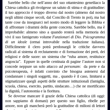
Sarebbe bello che nell’anno del suo ottantesimo genetliaco la
Chiesa cattolica gli rivolgesse un saluto di stima e di gratitudine:
il tuo approccio è troppo diverso dal nostro (almeno dal nostro
negli ultimi cinque secoli, dal Concilio di Trento in poi), ma hai
tante cose da insegnarci nel nostro modo di leggere la Bibbia e
di affrontare i drammi della gente concreta. Sarebbe bello, ma è
improbabile: almeno sino a quando resterà nella memoria dei
vivi il suo famigerato volume
Funzionari di Dio. Psicogramma
di un ideale
(ormai introvabile nella traduzione italiana).
Difficilmente il clero potrà perdonargli le critiche davvero
radicali al sistema di reclutamento e di formazione dei preti, dei
religiosi e delle suore: un sistema che “ruba amore, restituisce
angoscia”. Eppure in quelle centinaia di pagine l’autore non si
concede neppure un solo attacco
ad personam
: da prete e da
psicoterapeuta, è infatti convinto che bisogna astenersi dal
condannare i singoli soggetti, ma , quando è il caso, limitarsi a
stigmatizzare quegli aspetti delle strutture istituzionali (famiglia,
scuola, chiesa, esercito, partito, sindacato…) che ne mortificano
la dignità, l’autonomia e la fioritura.
Se dovesse mancare il grazie della Chiesa cattolica (di oggi:
non sappiamo di domani) per questo suo figlio, ribelle per
amore, non gli mancherà però la gratitudine di milioni di lettori