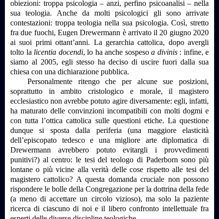
obiezioni: troppa psicologia – anzi, perfino psicoanalisi – nella
sua teologia. Anche da molti psicologici gli sono arrivate
contestazioni: troppa teologia nella sua psicologia. Così, stretto
fra due fuochi, Eugen Drewermann è arrivato il 20 giugno 2020
ai suoi primi ottant’anni. La gerarchia cattolica, dopo avergli
tolto la
licentia docendi
, lo ha anche sospeso
a divinis
: infine, e
siamo al 2005, egli stesso ha deciso di uscire fuori dalla sua
chiesa con una dichiarazione pubblica.
Personalmente ritengo che per alcune sue posizioni,
soprattutto in ambito cristologico e morale, il magistero
ecclesiastico non avrebbe potuto agire diversamente: egli, infatti,
ha maturato delle convinzioni incompatibili con molti dogmi e
con tutta l’ottica cattolica sulle questioni etiche. La questione
dunque si sposta dalla periferia (una maggiore elasticità
dell’episcopato tedesco e una migliore arte diplomatica di
Drewermann avrebbero potuto evitargli i provvedimenti
punitivi?) al centro: le tesi del teologo di Paderborn sono più
lontane o più vicine alla verità delle cose rispetto alle tesi del
magistero cattolico? A questa domanda cruciale non possono
rispondere le bolle della Congregazione per la dottrina della fede
(a meno di accettare un circolo vizioso), ma solo la paziente
ricerca di ciascuno di noi e il libero confronto intellettuale fra
esperti delle diverse discipline teologiche.