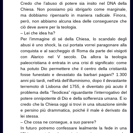
Credo che l’abuso di potere sia insito nel DNA della
Chiesa. Non possiamo più sbrigarlo come marginale,
ma dobbiamo ripensarlo in maniera radicale. Finora,
però, non abbiamo alcuna idea delle conseguenze che
ciò deve avere per la teologia.
– Lei che idea ha?
Per l’immagine di sé della Chiesa, lo scandalo degli
abusi è uno shock, la cui portata vorrei paragonare alla
conquista e al saccheggio di Roma da parte dei visigoti
con Alarico nel V secolo. Da allora la teologia
paleocristiana è entrata in una crisi di significato: come
ha potuto Dio permettere che il centro della cristianità
fosse funestato e devastato da barbari pagani? 1.300
anni più tardi, nell’età dell’illuminismo, dopo il devastante
terremoto di Lisbona del 1755, è diventato più acuto il
problema della “Teodicea” riguardante l’interrogativo del
potere onnipotente di Dio e della sofferenza umana. E io
credo che la Chiesa oggi si trovi in una situazione simile
e persino più drammatica, poiché il male è derivato da
lei stessa.
– Che cosa ne consegue, a suo parere?
In futuro potremo confessare lealmente la fede in una