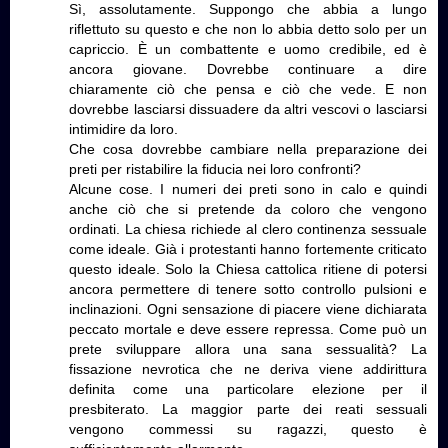
Sì, assolutamente. Suppongo che abbia a lungo
riflettuto su questo e che non lo abbia detto solo per un
capriccio. È un combattente e uomo credibile, ed è
ancora giovane. Dovrebbe continuare a dire
chiaramente ciò che pensa e ciò che vede. E non
dovrebbe lasciarsi dissuadere da altri vescovi o lasciarsi
intimidire da loro.
Che cosa dovrebbe cambiare nella preparazione dei
preti per ristabilire la fiducia nei loro confronti?
Alcune cose. I numeri dei preti sono in calo e quindi
anche ciò che si pretende da coloro che vengono
ordinati. La chiesa richiede al clero continenza sessuale
come ideale. Già i protestanti hanno fortemente criticato
questo ideale. Solo la Chiesa cattolica ritiene di potersi
ancora permettere di tenere sotto controllo pulsioni e
inclinazioni. Ogni sensazione di piacere viene dichiarata
peccato mortale e deve essere repressa. Come può un
prete sviluppare allora una sana sessualità? La
fissazione nevrotica che ne deriva viene addirittura
definita come una particolare elezione per il
presbiterato. La maggior parte dei reati sessuali
vengono commessi su ragazzi, questo è