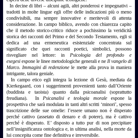
In decine di libri – alcuni agili, altri ponderosi e impegnativi –
tradotti in molte lingue egli offre delle indicazioni più o meno
condivisibili, ma sempre innovative e meritevoli di attenta
considerazione. In campo biblico, avendo con chiarezza capito
che il metodo storico-critico riduce a pochissimo la veridicità
storica dei racconti del Primo e del Secondo Testamento, egli si
dedica ad una ermeneutica esistenziale concentrata sul
significato che quei racconti poetici, simbolici, possono
risvegliare nel lettore: in
Psicologia del profondo e
esegesi
espone le linee metodologiche generali e ne
Il vangelo di
Marco. Immagini di redenzione
le mette alla prova in maniera
intrigante, talora geniale.
In campo etico egli integra la lezione di Gesù, mediata da
Kierkegaard, con i suggerimenti provenienti tanto dall’Oriente
(buddista e taoista) quanto dalla psicoanalisi (soprattutto
freudiana). In
Psicanalisi e teologia morale
espone la
prospettiva che sarà modulata in tanti altri scritti ‘minori’, spesso
trascrizione delle sue omelie: l’essere umano non è disperato
perché cattivo (assetato di denaro e di potere), ma è cattivo
perché è disperato. E’ disposto a tutto pur di non precipitare
nell’insignificanza ontologica e, in ultima analisi, nella morte da
lui concepita come fine definitiva e irreversibile.