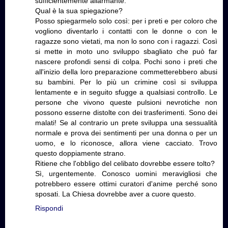
sufficientemente allarmante.
Qual è la sua spiegazione?
Posso spiegarmelo solo così: per i preti e per coloro che
vogliono diventarlo i contatti con le donne o con le
ragazze sono vietati, ma non lo sono con i ragazzi. Così
si mette in moto uno sviluppo sbagliato che può far
nascere profondi sensi di colpa. Pochi sono i preti che
all'inizio della loro preparazione commetterebbero abusi
su bambini. Per lo più un crimine così si sviluppa
lentamente e in seguito sfugge a qualsiasi controllo. Le
persone che vivono queste pulsioni nevrotiche non
possono esserne distolte con dei trasferimenti. Sono dei
malati! Se al contrario un prete sviluppa una sessualità
normale e prova dei sentimenti per una donna o per un
uomo, e lo riconosce, allora viene cacciato. Trovo
questo doppiamente strano.
Ritiene che l'obbligo del celibato dovrebbe essere tolto?
Sì, urgentemente. Conosco uomini meravigliosi che
potrebbero essere ottimi curatori d'anime perché sono
sposati. La Chiesa dovrebbe aver a cuore questo.
Rispondi