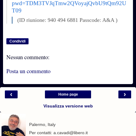
pwd=TDM3TVJqTmw2QVoyajQvbU9tQm92U
T09
(ID riunione: 940 494 6881
Passcode: A&A )
Condividi
Nessun commento:
Posta un commento
‹
›
Home page
Visualizza versione web
Palermo, Italy
Per contatti: a.cavadi@libero.it