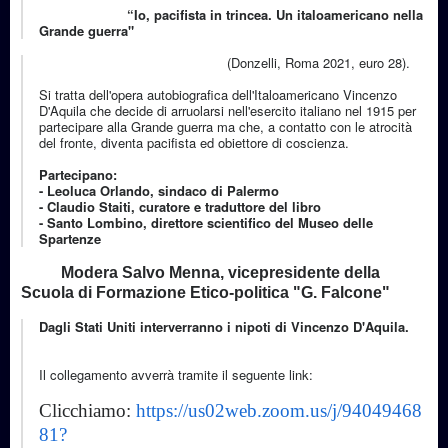
“Io, pacifista in trincea. Un italoamericano nella
Grande guerra"
(Donzelli, Roma 2021, euro 28).
Si tratta dell'opera autobiografica dell'Italoamericano Vincenzo
D'Aquila che decide di arruolarsi nell'esercito italiano nel 1915 per
partecipare alla Grande guerra ma che, a contatto con le atrocità
del fronte, diventa pacifista ed obiettore di coscienza.
Partecipano:
- Leoluca Orlando, sindaco di Palermo
- Claudio Staiti, curatore e traduttore del libro
- Santo Lombino, direttore scientifico del Museo delle
Spartenze
Modera Salvo Menna, vicepresidente della
Scuola di Formazione Etico-politica "G. Falcone"
Dagli Stati Uniti interverranno i nipoti di Vincenzo D'Aquila.
Il collegamento avverrà tramite il seguente link:
Clicchiamo:
https://us02web.zoom.us/j/94049468
81?