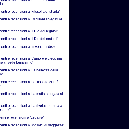
ia'
ti e recensioni a 'Filosofia di strada'
ti e recensioni a 'I siciliani spiegati ai
ti e recensioni a 'Il Dio dei leghisti'
ti e recensioni a 'Il Dio dei mafiosi'
ti e recensioni a 'In verità ci disse
nti e recensioni a 'L'amore è cieco ma
fia ci vede benissimo'
nti e recensioni a 'La bellezza della
a'
ti e recensioni a 'La filosofia ci farà
'
nti e recensioni a 'La mafia spiegata ai
nti e recensioni a 'La rivoluzione ma a
e da sè'
nti e recensioni a 'Legalità'
nti e recensioni a 'Mosaici di saggezze'