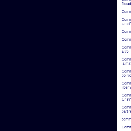
filosof
Commen
Commen
turisti'
Commen
Commen
Commen
altro'
Comme
la ma
Comme
politic
Commen
liberi?
Comme
turisti'
Comme
partir
comme
Comme