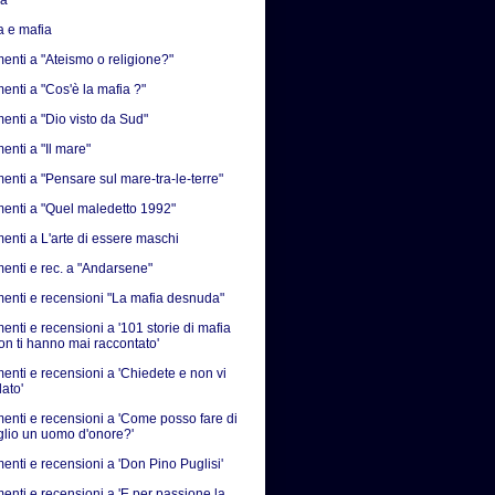
a e mafia
nti a "Ateismo o religione?"
nti a "Cos'è la mafia ?"
nti a "Dio visto da Sud"
nti a "Il mare"
nti a "Pensare sul mare-tra-le-terre"
nti a "Quel maledetto 1992"
nti a L'arte di essere maschi
nti e rec. a "Andarsene"
nti e recensioni "La mafia desnuda"
nti e recensioni a '101 storie di mafia
on ti hanno mai raccontato'
nti e recensioni a 'Chiedete e non vi
ato'
nti e recensioni a 'Come posso fare di
iglio un uomo d'onore?'
nti e recensioni a 'Don Pino Puglisi'
nti e recensioni a 'E per passione la