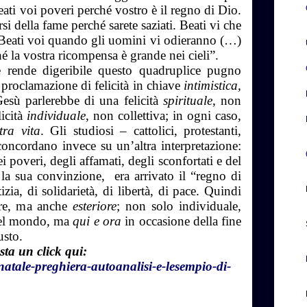
ati voi poveri perché vostro è il regno di Dio.
si della fame perché sarete saziati. Beati vi che
. Beati voi quando gli uomini vi odieranno (…)
hé la vostra ricompensa è grande nei cieli”.
le rende digeribile questo quadruplice pugno
 proclamazione di felicità in chiave
intimistica,
Gesù parlerebbe di una felicità
spirituale
, non
licità
individuale
, non collettiva; in ogni caso,
tra vita
. Gli studiosi – cattolici, protestanti,
concordano invece su un’altra interpretazione:
i poveri, degli affamati, degli sconfortati e del
 la sua convinzione, era arrivato il “regno di
zia, di solidarietà, di libertà, di pace. Quindi
iore, ma anche
esteriore
; non solo individuale,
 del mondo, ma
qui e ora
in occasione della fine
iusto.
sta un click qui:
natale-preghiera-autoanalisi-e-lesempio-di-