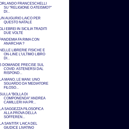
ORLANDO FRANCESCHELLI
SU "RELIGIONE O ATEISMO?"
DI...
UN AUGURIO LAICO PER
QUESTO NATALE
GLI EBREI IN SICILIA TRADITI
DUE VOLTE
PANDEMIA FA RIMA CON
ANARCHIA ?
NELLE LIBRERIE FISICHE E
ON-LINE L'ULTIMO LIBRO
DI...
6 DOMANDE PRECISE SUL
COVID: ASTENERSI DAL
RISPOND...
LA MANO, LE MANI: UNO
SGUARDO DA 'MEDIATORE
FILOSO...
SULLA "BOLLA DI
COMPONENDA" ANDREA
CAMILLERI HA PR...
LA SAGGEZZA FILOSOFICA
ALLA PROVA DELLA
SOFFEREN...
LA SANTITA' LAICA DEL
GIUDICE LIVATINO