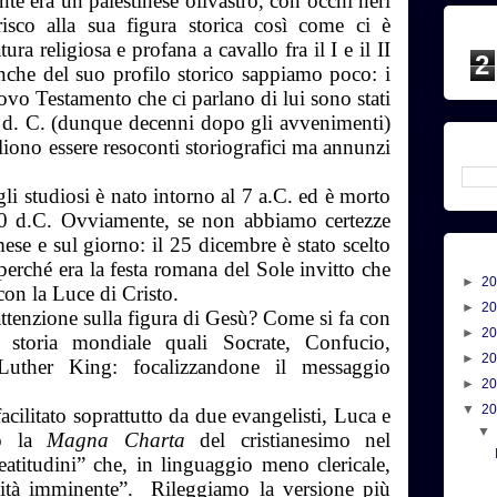
e era un palestinese olivastro, con occhi neri
risco alla sua figura storica così come ci è
ura religiosa e profana a cavallo fra il I e il II
2
anche del suo profilo storico sappiamo poco: i
uovo Testamento che ci parlano di lui sono stati
110 d. C. (dunque decenni dopo gli avvenimenti)
liono essere resoconti storiografici ma annunzi
i studiosi è nato intorno al 7 a.C. ed è morto
0 d.C. Ovviamente, se non abbiamo certezze
se e sul giorno: il 25 dicembre è stato scelto
 perché era la festa romana del Sole invitto che
►
2
con la Luce di Cristo.
►
2
tenzione sulla figura di Gesù? Come si fa con
►
2
a storia mondiale quali Socrate, Confucio,
►
2
uther King: focalizzandone il messaggio
►
2
▼
2
acilitato soprattutto da due evangelisti, Luca e
to la
Magna Charta
del cristianesimo nel
eatitudini” che, in linguaggio meno clericale,
icità imminente”. Rileggiamo la versione più