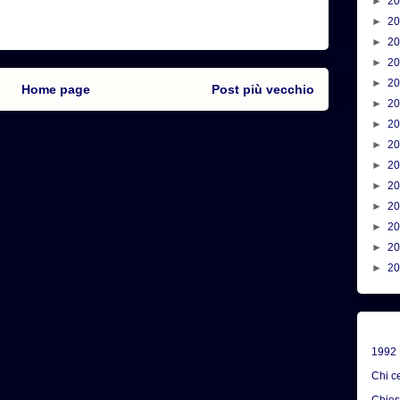
►
2
►
2
►
2
►
2
►
2
Home page
Post più vecchio
►
2
►
2
►
2
►
2
►
2
►
2
►
2
►
2
►
2
1992
Chi c
Chie