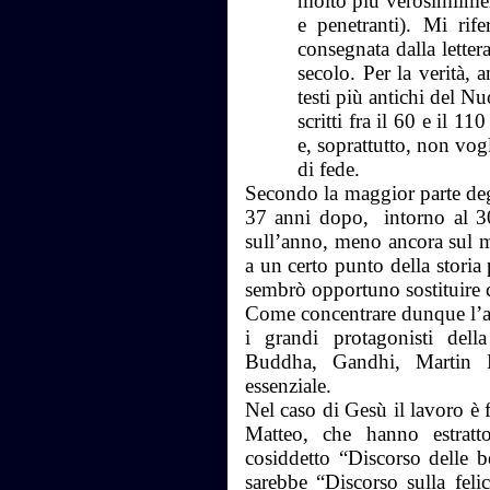
molto più verosimilment
e penetranti). Mi rife
consegnata dalla letterat
secolo. Per la verità, 
testi più antichi del N
scritti fra il 60 e il 
e, soprattutto, non vog
di fede.
Secondo la maggior parte degl
37 anni dopo, intorno al 3
sull’anno, meno ancora sul me
a un certo punto della storia
sembrò opportuno sostituire 
Come concentrare dunque l’at
i grandi protagonisti dell
Buddha, Gandhi, Martin L
essenziale.
Nel caso di Gesù il lavoro è f
Matteo, che hanno estrat
cosiddetto “Discorso delle b
sarebbe “Discorso sulla fel