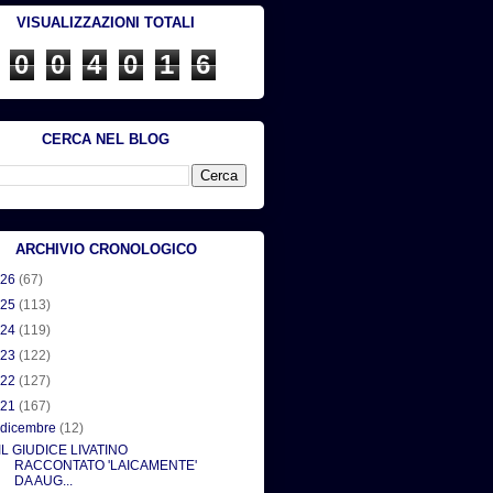
VISUALIZZAZIONI TOTALI
0
0
4
0
1
6
CERCA NEL BLOG
ARCHIVIO CRONOLOGICO
026
(67)
025
(113)
024
(119)
023
(122)
022
(127)
021
(167)
▼
dicembre
(12)
IL GIUDICE LIVATINO
RACCONTATO 'LAICAMENTE'
DA AUG...