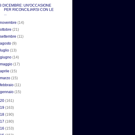
8 DICEMBRE: UN'OCCASIONE
PER RICONCILIARSI CON LE
...
►
novembre
(14)
►
ottobre
(21)
►
settembre
(11)
►
agosto
(9)
►
luglio
(13)
►
giugno
(14)
►
maggio
(17)
►
aprile
(15)
►
marzo
(15)
►
febbraio
(11)
►
gennaio
(15)
020
(161)
019
(163)
018
(190)
017
(180)
016
(153)