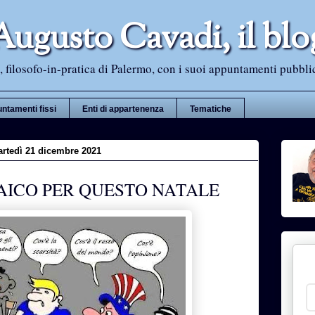
Augusto Cavadi, il blo
 filosofo-in-pratica di Palermo, con i suoi appuntamenti pubblici i
ntamenti fissi
Enti di appartenenza
Tematiche
rtedì 21 dicembre 2021
AICO PER QUESTO NATALE