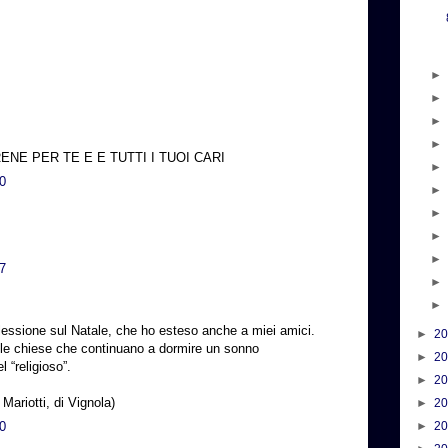
ENE PER TE E E TUTTI I TUOI CARI
40
37
flessione sul Natale, che ho esteso anche a miei amici.
►
2
 le chiese che continuano a dormire un sonno
►
2
l “religioso”.
►
2
Mariotti, di Vignola)
►
2
10
►
2