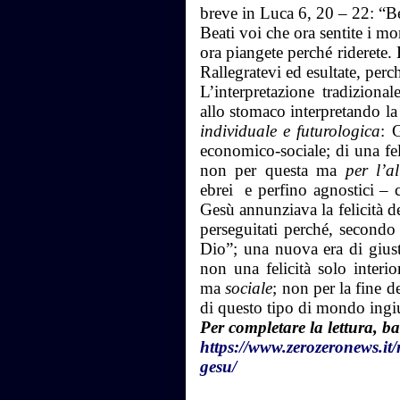
breve in Luca 6, 20 – 22: “Be
Beati voi che ora sentite i mor
ora piangete perché riderete
Rallegratevi ed esultate, perc
L’interpretazione tradiziona
allo stomaco interpretando la
individuale e futurologica
: 
economico-sociale; di una fe
non per questa ma
per l’al
ebrei e perfino agnostici – 
Gesù annunziava la felicità de
perseguitati perché, secondo
Dio”; una nuova era di giusti
non una felicità solo inter
ma
sociale
; non per la fine
di questo tipo di mondo ing
Per completare la lettura, ba
https://www.zerozeronews.it/
gesu/