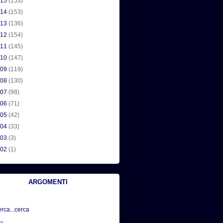
015
(153)
014
(153)
013
(136)
012
(154)
011
(145)
010
(147)
009
(119)
008
(130)
007
(98)
006
(71)
005
(42)
004
(33)
003
(3)
002
(1)
ARGOMENTI
erca...cerca
sa