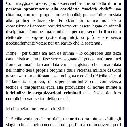
Con maggiore favore, poi, osserverebbe che si tratta di
una
persona appartenente alla cosiddetta “società civile”
: una
cittadina, con una propria professionalità, per così dire prestata
alla politica istituzionale da alcuni anni, ma non certo
espressione di apparati partitici verso cui essere legata da vincoli
disciplinari. Dunque una candidata per cui, secondo il metodo
elettorale in vigore (voto disgiunto), si può votare senza
necessariamente votare per un partito che la sostenga .
Infine – per ultima ma non da ultima – lo colpirebbe una terza
caratteristica: in una fase storica segnata da penosi tradimenti nel
fronte antimafia, la candidata è una magistrata che – marchiata
nell'intimo della propria biografia dalla violenza militare di Cosa
nostra – ha manifestato, sia nel governo della Sicilia che al
Parlamento europeo, di saper contribuire con competenza
tecnica e trasparenza etica alla produzione di norme mirate a
indebolire le organizzazioni criminali
e la fascia dei loro
complici in vari settori della società.
Ma i marziani non votano in Sicilia.
In Sicilia votiamo elettori dalla memoria corta, più sensibili agli
slogan che ai ragionamenti, pronti perfino a commuoverci per i