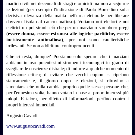
martiri civili nei decennali di stragi e omicidi ma non a seguirne
le lezioni (per esempio l'indicazione di Paolo Borsellino sulla
decisiva rilevanza della matita nell'urna elettorale per liberare
davvero l'isola dal cancro mafioso). Votiamo noi elettori e noi
elettrici un po' strani: ciò che per un marziano sarebbero pregi
(
essere donna, essere estranea alle logiche partitiche, essere
incisivamente antimafiosa)
, per noi sono caratteristiche
irrilevanti. Se non addirittura controproducenti.
Che ci resta, dunque? Possiamo solo sperare che i marziani
abbiano in uso potentissimi strumenti tecnologici in grado di
svegliare le coscienze distratte; di indurre a qualche momento di
riflessione critica; di evitare che vecchi copioni si ripetano
stancamente e, il giorno dopo le elezioni, si ritrovino a
lamentarsi che nulla cambia proprio quelle stesse persone che,
per l'ennesima volta, hanno votato in base ai propri interessi più
miopi. E talora, per difetto di informazioni, perfino contro i
propri interessi immediati.
Augusto Cavadi
www.augustocavadi.com