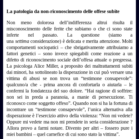
La patologia da non-riconoscimento delle offese subite
Non meno dolorosa dell’indifferenza altrui risulta il
misconoscimento delle ferite che subiamo o che ci sono state
inferte nel passato. La questione (siamo a
una
settima
considerazione) è delicata e merita attenzione.
Molti
comportamenti sociopatici – che sbrigativamente attribuiamo a
fattori genetici – sono invece spiegabili come reazione a un
difetto di riconoscimento sociale dell’offesa attuale o pregressa.
La psicologa Alice Miller, a proposito dei maltrattamenti subiti
dai minori, ha sottolineato la disperazione in cui può versare una
vittima di abusi se non trova un “testimone consapevole”:
qualcuno/a che - prima ancora di confortarla o aiutarla – le
confermi la fondatezza del suo dolore. “Hai ragione di soffrire:
non sei in preda a paranoia, a manie di persecuzione. Ti
riconosco come soggetto offeso”. Quando non si ha la fortuna di
incontrare un “testimone consapevole”, l’unica alternativa alla
disperazione è l’esercizio attivo della violenza: “Non mi vedete?
Oppure mi vedete ma non mi prendete in seria considerazione ?
Allora provo a farmi notare. Divento per altri – fossero pure i
miei bambini – quel carnefice di cui sono stato la vittima”.