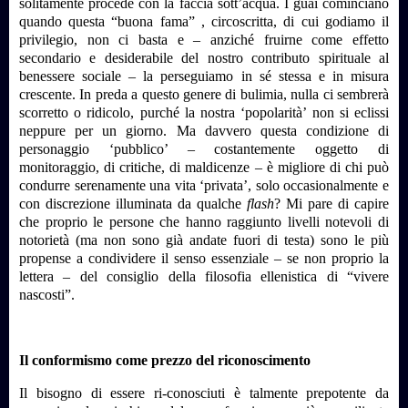
solitamente procede con la faccia sott’acqua. I guai cominciano
quando questa “buona fama” , circoscritta, di cui godiamo il
privilegio, non ci basta e – anziché fruirne come effetto
secondario e desiderabile del nostro contributo spirituale al
benessere sociale – la perseguiamo in sé stessa e in misura
crescente. In preda a questo genere di bulimia, nulla ci sembrerà
scorretto o ridicolo, purché la nostra ‘popolarità’ non si eclissi
neppure per un giorno. Ma davvero questa condizione di
personaggio ‘pubblico’ – costantemente oggetto di
monitoraggio, di critiche, di maldicenze – è migliore di chi può
condurre serenamente una vita ‘privata’, solo occasionalmente e
con discrezione illuminata da qualche
flash
? Mi pare di capire
che proprio le persone che hanno raggiunto livelli notevoli di
notorietà (ma non sono già andate fuori di testa) sono le più
propense a condividere il senso essenziale – se non proprio la
lettera – del consiglio della filosofia ellenistica di “vivere
nascosti”.
Il conformismo come prezzo del riconoscimento
Il bisogno di essere ri-conosciuti è talmente prepotente da