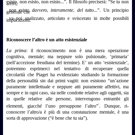
esisto, non esisto, non esisto...”. Il filosofo preciserà: “Se tu non
arrivi,
non esisto
davvero
,
interamente
,
del tutto
...”. Un principio
generale che
va poi analizzato, articolato e sviscerato in molte possibili
implicazioni.
Riconoscere l’altro è un atto esistenziale
La prima
: il riconoscimento non è una mera operazione
cognitiva, mentale; ma neppure solo pulsionale, ‘primaria’
(nell’accezione freudiana del termine). E’ un atto ‘esistenziale’,
potremmo esprimerci nel tentativo di recuperare quella
circolarità che Piaget ha evidenziato studiando la formazione
della personalità sin dai primi vagiti: non esistono “un’azione
puramente intellettuale e neppure atti puramente affettivi, ma
sempre e in ogni caso, sia nelle condotte relative agli oggetti, sia
in quelle relative alle persone, intervengono entrambi gli
1
elementi, giacché l’uno presuppone l’altro”
. Dunque, ri-
conoscere l’altro/a è più di una constatazione mentale, è una
sorta di approvazione (“è bene che tu sia”).