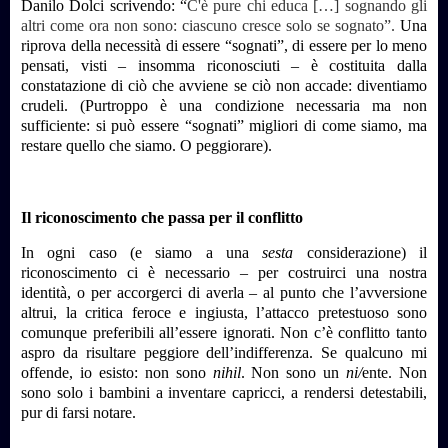
Danilo Dolci scrivendo: “
C'è pure chi educa […] sognando gli
altri come ora non sono: ciascuno cresce solo se sognato”.
Una
riprova della necessità di essere “sognati”, di essere per lo meno
pensati, visti – insomma riconosciuti – è costituita dalla
constatazione di ciò che avviene se ciò non accade: diventiamo
crudeli. (Purtroppo è una condizione necessaria ma non
sufficiente: si può essere “sognati” migliori di come siamo, ma
restare quello che siamo. O peggiorare).
Il riconoscimento che passa per il conflitto
In ogni caso (e siamo a una
sesta
considerazione) il
riconoscimento ci è necessario – per costruirci una nostra
identità, o per accorgerci di averla – al punto che l’avversione
altrui, la critica feroce e ingiusta, l’attacco pretestuoso sono
comunque preferibili all’essere ignorati. Non c’è conflitto tanto
aspro da risultare peggiore dell’indifferenza. Se qualcuno mi
offende, io esisto: non sono
nihil
. Non sono un
ni/
ente. Non
sono solo i bambini a inventare capricci, a rendersi detestabili,
pur di farsi notare.