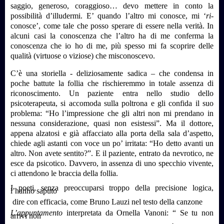
saggio, generoso, coraggioso… devo mettere in conto la
possibilità d’illudermi. E’ quando l’altro mi conosce, mi ‘
ri-
conosce’, come tale che posso sperare di essere nella verità. In
alcuni casi la conoscenza che l’altro ha di me conferma la
conoscenza che io ho di me, più spesso mi fa scoprire delle
qualità (virtuose o viziose) che misconoscevo.
C’è una storiella - deliziosamente sadica – che condensa in
poche battute la follia che rischieremmo in totale assenza di
riconoscimento. Un paziente entra nello studio dello
psicoterapeuta, si accomoda sulla poltrona e gli confida il suo
problema: “Ho l’impressione che gli altri non mi prendano in
nessuna considerazione, quasi non esistessi”. Ma il dottore,
appena alzatosi e già affacciato alla porta della sala d’aspetto,
chiede agli astanti con voce un po’ irritata: “Ho detto avanti un
altro. Non avete sentito?”. E il paziente, entrato da nevrotico, ne
esce da psicotico. Davvero, in assenza di uno specchio vivente,
ci attendono le braccia della follia.
I poeti, senza preoccuparsi troppo della precisione logica,
l’hanno saputo
dire con efficacia, come Bruno Lauzi nel testo della canzone
L’appuntamento
interpretata da Ornella Vanoni: “ Se tu non
arrivi non