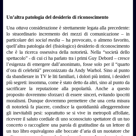
Un’altra patologia del desiderio di riconoscimento
Una
ottava
considerazione è strettamente legata alla precedente:
lo straordinario incremento dei mezzi di comunicazione – in
particolare dei
social media
– ha provocato, o almeno favorito,
quell’altra patologia del (fisiologico) desiderio di riconoscimento
che è la ricerca ossessiva della notorietà.
Nella “società dello
spettacolo” - di cui ci ha parlato tra i primi Guy Debord – cresce
l’esigenza di emergere dall’anonimato, fosse solo per il “quarto
d’ora di celebrità” preconizzato da Andy Warhol. Sino al punto
da sbandierare in TV le liti familiari, i dolori più intimi, i desideri
più segreti: insomma, come è stato detto da altri, sino al punto da
sacrificare la reputazione alla popolarità.
Anche a questo
proposito dovremmo sforzarci di essere sinceri, evitando ipocriti
moralismi. Dunque dovremmo premettere che una certa misura
di notorietà fa piacere, condisce la quotidianità alleggerendone
gli inevitabili pesi: soprattutto se si vive in metropoli affollate,
ricevere il saluto cordiale di uno sconosciuto spettatore di un tuo
concerto o raccogliere una parola di gratitudine da un lettore di
un tuo libro equivalgono alle boccate d’aria di un nuotatore che