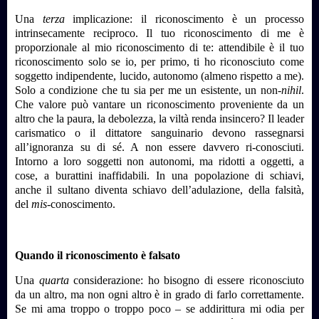
Una
terza
implicazione: il riconoscimento è un processo
intrinsecamente reciproco. Il tuo riconoscimento di me è
proporzionale al mio riconoscimento di te: attendibile è il tuo
riconoscimento solo se io, per primo, ti ho riconosciuto come
soggetto indipendente, lucido, autonomo (almeno rispetto a me).
Solo a condizione che tu sia per me un esistente, un non-
nihil
.
Che valore può vantare un riconoscimento proveniente da un
altro che la paura, la debolezza, la viltà renda insincero? Il leader
carismatico o il dittatore sanguinario devono rassegnarsi
all’ignoranza su di sé. A non essere davvero ri-conosciuti.
Intorno a loro soggetti non autonomi, ma ridotti a oggetti, a
cose, a burattini inaffidabili. In una popolazione di schiavi,
anche il sultano diventa schiavo dell’adulazione, della falsità,
del
mis
-conoscimento.
Quando il riconoscimento è falsato
Una
quarta
considerazione: ho bisogno di essere riconosciuto
da un altro, ma non ogni altro è in grado di farlo correttamente.
Se mi ama troppo o troppo poco – se addirittura mi odia per