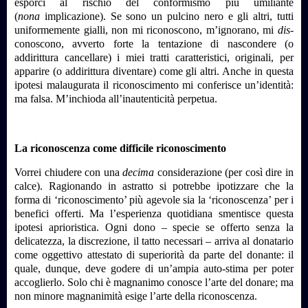
esporci al rischio del conformismo più umiliante
(
nona
implicazione). Se sono un pulcino nero e gli altri, tutti
uniformemente gialli, non mi riconoscono, m’ignorano, mi
dis
-
conoscono, avverto forte la tentazione di nascondere (o
addirittura cancellare) i miei tratti caratteristici, originali, per
apparire (o addirittura diventare) come gli altri. Anche in questa
ipotesi malaugurata il riconoscimento mi conferisce un’identità:
ma falsa. M’inchioda all’inautenticità perpetua.
La riconoscenza come difficile riconoscimento
Vorrei chiudere con una
decima
considerazione (per così dire in
calce). Ragionando in astratto si potrebbe ipotizzare che la
forma di ‘riconoscimento’ più agevole sia la ‘riconoscenza’ per i
benefici offerti. Ma l’esperienza quotidiana smentisce questa
ipotesi aprioristica. Ogni dono – specie se offerto senza la
delicatezza, la discrezione, il tatto necessari – arriva al donatario
come oggettivo attestato di superiorità da parte del donante: il
quale, dunque, deve godere di un’ampia auto-stima per poter
accoglierlo. Solo chi è magnanimo conosce l’arte del donare; ma
non minore magnanimità esige l’arte della riconoscenza.