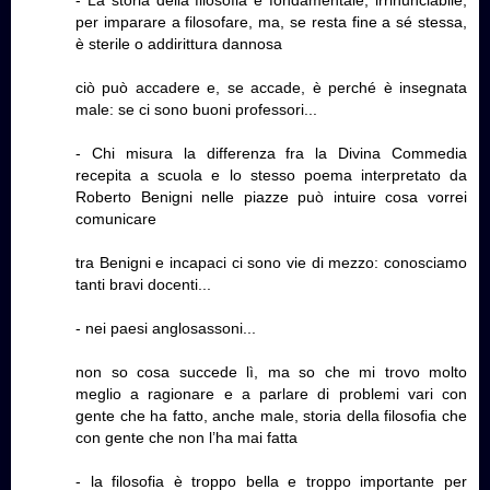
- La storia della filosofia è fondamentale, irrinunciabile,
per imparare a filosofare, ma, se resta fine a sé stessa,
è sterile o addirittura dannosa
ciò può accadere e, se accade, è perché è insegnata
male: se ci sono buoni professori...
- Chi misura la differenza fra la Divina Commedia
recepita a scuola e lo stesso poema interpretato da
Roberto Benigni nelle piazze può intuire cosa vorrei
comunicare
tra Benigni e incapaci ci sono vie di mezzo: conosciamo
tanti bravi docenti...
- nei paesi anglosassoni...
non so cosa succede lì, ma so che mi trovo molto
meglio a ragionare e a parlare di problemi vari con
gente che ha fatto, anche male, storia della filosofia che
con gente che non l’ha mai fatta
- la filosofia è troppo bella e troppo importante per