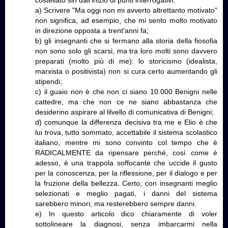
costellato sin dall'inizio di punti interrogativi.
a) Scrivere "Ma oggi non mi avverto altrettanto motivato"
non significa, ad esempio, che mi sento molto motivato
in direzione opposta a trent'anni fa;
b) gli insegnanti che si fermano alla storia della fiosofia
non sono solo gli scarsi, ma tra loro molti sono davvero
preparati (molto più di me): lo storicismo (idealista,
marxista o positivista) non si cura certo aumentando gli
stipendi;
c) il guaio non è che non ci siano 10.000 Benigni nelle
cattedre, ma che non ce ne siano abbastanza che
desiderino aspirare al lilvello di comunicativa di Benigni;
d) comunque la differenza decisiva tra me e Elio è che
lui trova, tutto sommato, accettabile il sistema scolastico
italiano, mentre mi sono convinto col tempo che è
RADICALMENTE da ripensare perché, così come è
adesso, è una trappola soffocante che uccide il gusto
per la conoscenza, per la riflessione, per il dialogo e per
la fruzione della bellezza. Certo, con insegnanti meglio
selezionati e meglio pagati, i danni del sistema
sarebbero minori; ma resterebbero sempre danni.
e) In questo articolo dico chiaramente di voler
sottolineare la diagnosi, senza imbarcarmi nella