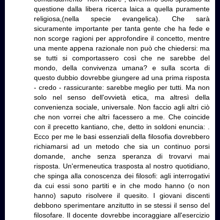
questione dalla libera ricerca laica a quella puramente
religiosa,(nella specie evangelica). Che sarà
sicuramente importante per tanta gente che ha fede e
non scorge ragioni per approfondire il concetto, mentre
una mente appena razionale non può che chiedersi: ma
se tutti si comportassero così che ne sarebbe del
mondo, della convivenza umana? e sulla scorta di
questo dubbio dovrebbe giungere ad una prima risposta
- credo - rassicurante: sarebbe meglio per tutti. Ma non
solo nel senso dell'ovvietà etica, ma altresì della
convenienza sociale, universale. Non faccio agli altri ciò
che non vorrei che altri facessero a me. Che coincide
con il precetto kantiano, che, detto in soldoni enuncia: .
Ecco per me le basi essenziali della filosofia dovrebbero
richiamarsi ad un metodo che sia un continuo porsi
domande, anche senza speranza di trovarvi mai
risposta. Un'ermeneutica trasposta al nostro quotidiano,
che spinga alla conoscenza dei filosofi: agli interrogativi
da cui essi sono partiti e in che modo hanno (o non
hanno) saputo risolvere il quesito. I giovani discenti
debbono sperimentare anzitutto in se stessi il senso del
filosofare. Il docente dovrebbe incoraggiare all'esercizio