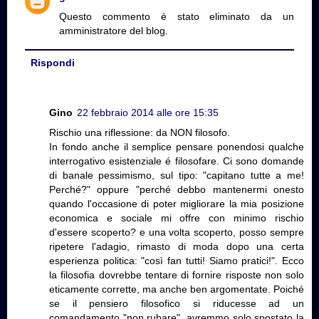
Questo commento è stato eliminato da un
amministratore del blog.
Rispondi
Gino
22 febbraio 2014 alle ore 15:35
Rischio una riflessione: da NON filosofo.
In fondo anche il semplice pensare ponendosi qualche
interrogativo esistenziale é filosofare. Ci sono domande
di banale pessimismo, sul tipo: "capitano tutte a me!
Perché?" oppure "perché debbo mantenermi onesto
quando l'occasione di poter migliorare la mia posizione
economica e sociale mi offre con minimo rischio
d'essere scoperto? e una volta scoperto, posso sempre
ripetere l'adagio, rimasto di moda dopo una certa
esperienza politica: "così fan tutti! Siamo pratici!". Ecco
la filosofia dovrebbe tentare di fornire risposte non solo
eticamente corrette, ma anche ben argomentate. Poiché
se il pensiero filosofico si riducesse ad un
comandamento "non rubare", avremmo solo spostato la