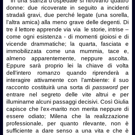
In una stanza d’ospedale si ritrovano quattro
donne: due ricoverate in seguito a incidenti
stradali gravi, due perché legate (una sorella,
l’altra amica) alla meno grave delle degenti. Di
tre il lettore apprende via via le storie, intrise –
come ogni esistenza - di momenti gioiosi e di
vicende drammatiche; la quarta, fasciata e
immobilizzata come una mummia, tace e,
almeno apparentemente, neppure ascolta.
Eppure sarà proprio lei la chiave di volta
dell’intero romanzo quando riprenderà a
interagire attivamente con l’ambiente: il suo
racconto costituirà una sorta di
password
per
entrare nel segreto delle vite altrui e per
illuminarne alcuni passaggi decisivi. Così Giulia
capisce che l’ex-marito non merita neppure di
essere odiato; Milena che la realizzazione
professionale, per quanto rilevante, non è
sufficiente a dare senso a una vita e che è