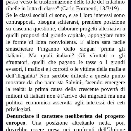
passo verso la trasformazione delle lotte del cittadino
ribelle in lotta di classe” (Carlo Formenti, 13/3/19).
Se le classi sociali ci sono, e se i loro interessi sono
contrapposti, bisogna schierarsi, prendere posizione
su ciascuna questione, elaborare progetti alternativi a
quelli proposti dal grande capitale, appoggiare tutte
le forme di lotta nonviolenta. E allora sarà facile
smascherare l’inganno dello slogan ‘prima gli
italiani’. Ma quali italiani? Gli sfruttati o gli
sfruttatori, quelli che pagano le tasse o i grandi
evasori, i mafiosi e i corrotti o le vittime della mafia e
dell’illegalità? Non sarebbe difficile a questo punto
mostrare da che parte sta Salvini, facendo emergere
la realtà: la prima causa della crescente povertà di
milioni di italiani non è l’arrivo dei migranti ma una
politica economica asservita agli interessi dei ceti
privilegiati.
Denunciare il carattere neoliberista del progetto
europeo
. Una posizione altrettanto netta, poi,
dovrebbe essere presa nei confronti dell’Unione