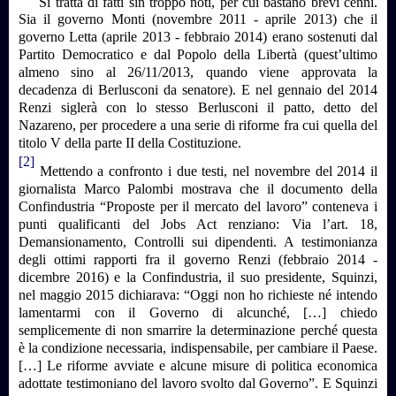
Si tratta di fatti sin troppo noti, per cui bastano brevi cenni.
Sia il governo Monti (novembre 2011 - aprile 2013) che il
governo Letta (aprile 2013 - febbraio 2014) erano sostenuti dal
Partito Democratico e dal Popolo della Libertà (quest’ultimo
almeno sino al 26/11/2013, quando viene approvata la
decadenza di Berlusconi da senatore). E nel gennaio del 2014
Renzi siglerà con lo stesso Berlusconi il patto, detto del
Nazareno, per procedere a una serie di riforme fra cui quella del
titolo V della parte II della Costituzione.
[2]
Mettendo a confronto i due testi, nel novembre del 2014 il
giornalista Marco Palombi mostrava che il documento della
Confindustria “Proposte per il mercato del lavoro” conteneva i
punti qualificanti del Jobs Act renziano: Via l’art. 18,
Demansionamento, Controlli sui dipendenti. A testimonianza
degli ottimi rapporti fra il governo Renzi (febbraio 2014 -
dicembre 2016) e la Confindustria, il suo presidente, Squinzi,
nel maggio 2015 dichiarava: “Oggi non ho richieste né intendo
lamentarmi con il Governo di alcunché, […] chiedo
semplicemente di non smarrire la determinazione perché questa
è la condizione necessaria, indispensabile, per cambiare il Paese.
[…] Le riforme avviate e alcune misure di politica economica
adottate testimoniano del lavoro svolto dal Governo”. E Squinzi