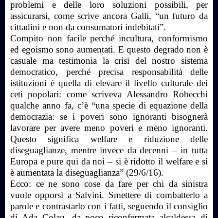
problemi e delle loro soluzioni possibili, per
assicurarsi, come scrive ancora Galli, “un futuro da
cittadini e non da consumatori indebitati”.
Compito non facile perché incultura, conformismo
ed egoismo sono aumentati. E questo degrado non è
casuale ma testimonia la crisi del nostro sistema
democratico, perché precisa responsabilità delle
istituzioni è quella di elevare il livello culturale dei
ceti popolari: come scriveva Alessandro Robecchi
qualche anno fa, c’è “una specie di equazione della
democrazia: se i poveri sono ignoranti bisognerà
lavorare per avere meno poveri e meno ignoranti.
Questo significa welfare e riduzione delle
diseguaglianze, mentre invece da decenni – in tutta
Europa e pure qui da noi – si è ridotto il welfare e si
è aumentata la diseguaglianza” (29/6/16).
Ecco: ce ne sono cose da fare per chi da sinistra
vuole opporsi a Salvini. Smettere di combatterlo a
parole e contrastarlo con i fatti, seguendo il consiglio
di Ada Colau, da poco riconfermata alcaldessa di