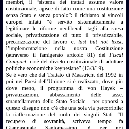
membri, il “sistema dei trattati assume valore
costituzionale, agisce di fatto come una costituzione
senza Stato e senza popolo”: il richiamo ai vincoli
europei infatti “è servito sistematicamente a
legittimare le riforme neoliberali: tagli alla spesa
sociale, privatizzazione di tutto il privatizzabile,
precarizzazione del lavoro e,
last but not least
,
l’implementazione nella nostra Costituzione
(attraverso il famigerato articolo 81) del
Fiscal
Compact
, cioè del divieto costituzionale di adottare
politiche economiche keynesiane” (13/3/19).
Se è vero che dal Trattato di Maastricht del 1992 in
poi nei Paesi dell’Unione si è realizzato, dove più
dove meno, il programma di von Hayek –
privatizzazioni, abbassamento delle tasse,
smantellamento dello Stato Sociale – per opporsi a
questo disegno non c’è che una sola via percorribile:
la riaffermazione del ruolo dei singoli Stati. “Il
recupero di sovranità, scriveva tempo fa
Gianpasquale Santomassimo, è per noi