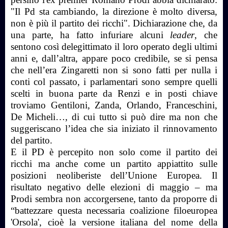
"Il Pd sta cambiando, la direzione è molto diversa,
non è più il partito dei ricchi". Dichiarazione che, da
una parte, ha fatto infuriare alcuni
leader
, che
sentono così delegittimato il loro operato degli ultimi
anni e, dall’altra, appare poco credibile, se si pensa
che nell’era Zingaretti non si sono fatti per nulla i
conti col passato, i parlamentari sono sempre quelli
scelti in buona parte da Renzi e in posti chiave
troviamo Gentiloni, Zanda, Orlando, Franceschini,
De Micheli…, di cui tutto si può dire ma non che
suggeriscano l’idea che sia iniziato il rinnovamento
del partito.
E il PD è percepito non solo come il partito dei
ricchi ma anche come un partito appiattito sulle
posizioni neoliberiste dell’Unione Europea. Il
risultato negativo delle elezioni di maggio – ma
Prodi sembra non accorgersene, tanto da proporre di
“battezzare questa necessaria coalizione filoeuropea
'Orsola', cioè la versione italiana del nome della