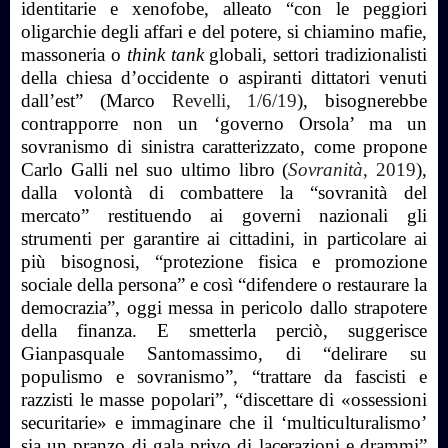
identitarie e xenofobe, alleato “con le peggiori
oligarchie degli affari e del potere, si chiamino mafie,
massoneria o
think tank
globali, settori tradizionalisti
della chiesa d’occidente o aspiranti dittatori venuti
dall’est” (Marco
Revelli, 1/6/19
), bisognerebbe
contrapporre non un ‘governo Orsola’ ma un
sovranismo di sinistra caratterizzato, come propone
Carlo Galli nel suo ultimo libro (
Sovranità
, 2019
),
dalla volontà di combattere la “sovranità del
mercato” restituendo ai governi nazionali gli
strumenti per garantire ai cittadini, in particolare ai
più bisognosi, “protezione fisica e promozione
sociale della persona” e così “difendere o restaurare la
democrazia”, oggi messa in pericolo dallo strapotere
della finanza. E smetterla perciò, suggerisce
Gianpasquale Santomassimo, di “delirare su
populismo e sovranismo”, “trattare da fascisti e
razzisti le masse popolari”, “discettare di «ossessioni
securitarie» e immaginare che il ‘multiculturalismo’
sia un pranzo di gala privo di lacerazioni e drammi”