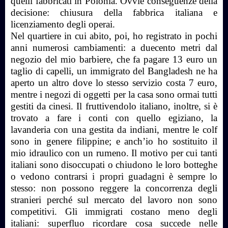
quelli fabbricati in Polonia. Ovvie conseguenze della
decisione: chiusura della fabbrica italiana e
licenziamento degli operai.
Nel quartiere in cui abito, poi, ho registrato in pochi
anni numerosi cambiamenti: a duecento metri dal
negozio del mio barbiere, che fa pagare 13 euro un
taglio di capelli, un immigrato del Bangladesh ne ha
aperto un altro dove lo stesso servizio costa 7 euro,
mentre i negozi di oggetti per la casa sono ormai tutti
gestiti da cinesi. Il fruttivendolo italiano, inoltre, si è
trovato a fare i conti con quello egiziano, la
lavanderia con una gestita da indiani, mentre le colf
sono in genere filippine; e anch’io ho sostituito il
mio idraulico con un rumeno. Il motivo per cui tanti
italiani sono disoccupati o chiudono le loro botteghe
o vedono contrarsi i propri guadagni è sempre lo
stesso: non possono reggere la concorrenza degli
stranieri perché sul mercato del lavoro non sono
competitivi. Gli immigrati costano meno degli
italiani: superfluo ricordare cosa succede nelle