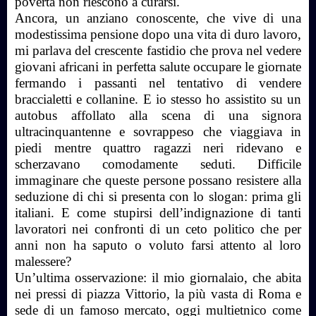
povertà non riescono a curarsi.
Ancora, un anziano conoscente, che vive di una
modestissima pensione dopo una vita di duro lavoro,
mi parlava del crescente fastidio che prova nel vedere
giovani africani in perfetta salute occupare le giornate
fermando i passanti nel tentativo di vendere
braccialetti e collanine. E io stesso ho assistito su un
autobus affollato alla scena di una signora
ultracinquantenne e sovrappeso che viaggiava in
piedi mentre quattro ragazzi neri ridevano e
scherzavano comodamente seduti. Difficile
immaginare che queste persone possano resistere alla
seduzione di chi si presenta con lo slogan: prima gli
italiani. E come stupirsi dell’indignazione di tanti
lavoratori nei confronti di un ceto politico che per
anni non ha saputo o voluto farsi attento al loro
malessere?
Un’ultima osservazione: il mio giornalaio, che abita
nei pressi di piazza Vittorio, la più vasta di Roma e
sede di un famoso mercato, oggi multietnico come