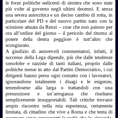
le forze politiche sedicenti di sinistra che sono state
più volte al governo negli ultimi decenni. E senza
una severa autocritica e un deciso cambio di rotta, in
particolare del PD e del nuovo partito nato con la
scissione attuata da Renzi – cose che non paiono per
ora all’ordine del giorno – il pericolo del ritorno al
potere della destra peggiore è tutt’altro che
scongiurato.
A giudizio di autorevoli commentatori, infatti, il
successo della Lega dipende, più che dalle tendenze
xenofobe e razziste di tanti italiani, proprio dalle
politiche messe in atto dal Partito Democratico, i cui
dirigenti hanno perso ogni contatto con i lavoratori,
ignorandone totalmente i disagi e le esigenze,
tenendosene alla larga o trattandoli con una
presunzione e un’arroganza che risultano
semplicemente insopportabili. Tali critiche trovano
ampio riscontro nella mia esperienza, certamente
limitata, di cittadino che vive a Roma e che tenta di
osservare senza preconcetti la realtà che lo circonda.