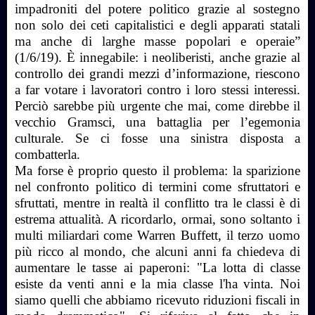
impadroniti del potere politico grazie al sostegno
non solo dei ceti capitalistici e degli apparati statali
ma anche di larghe masse popolari e operaie”
(1/6/19). È innegabile: i neoliberisti, anche grazie al
controllo dei grandi mezzi d’informazione, riescono
a far votare i lavoratori contro i loro stessi interessi.
Perciò sarebbe più urgente che mai, come direbbe il
vecchio Gramsci, una battaglia per l’egemonia
culturale. Se ci fosse una sinistra disposta a
combatterla.
Ma forse è proprio questo il problema: la sparizione
nel confronto politico di termini come sfruttatori e
sfruttati, mentre in realtà il conflitto tra le classi è di
estrema attualità. A ricordarlo, ormai, sono soltanto i
multi miliardari come Warren Buffett, il terzo uomo
più ricco al mondo, che alcuni anni fa chiedeva di
aumentare le tasse ai paperoni: "La lotta di classe
esiste da venti anni e la mia classe l'ha vinta. Noi
siamo quelli che abbiamo ricevuto riduzioni fiscali in