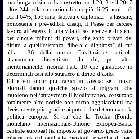
una lunga crisi che ha costretto tra il 2013 e il 2017
oltre 244 mila connazionali con più di 25 anni – di
cui il 64%, 156 mila, laureati e diplomati – a lasciare,
nonostante i prevedibili disagi, il Paese per cercare
lavoro all’estero. E una vita di sofferenze e di stenti
per cinque milioni di poveri, che sono privati del
diritto a quell’esistenza “libera e dignitosa” di cui
all’art. 36 della nostra Costituzione, articolo
stranamente dimenticato da chi, per altro
meritoriamente, ricorda l’art. 10 che garantisce in
determinati casi allo straniero il diritto d’asilo.
Ed effetti ancor più tragici in Grecia: se i nostri
giornali danno qualche spazio ai migranti che
muoiono nell’attraversare il Mediterraneo, censurano
totalmente altre notizie non meno agghiaccianti ma
decisamente più sgradite ai poteri che determinano la
politica europea. Si sa che la Troika (Fondo
monetario internazionale-Unione Europea-Banca
centrale europea) ha imposto al governo greco varie
misure, tra cui tagli alle pensioni, svendita di beni