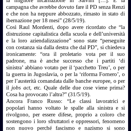
la migliore incarnazione in Salvini […]. È la
campagna che avrebbe dovuto fare il PD senza Renzi
e che non ha neppure abbozzato, rimasto in stato di
ibernazione per 18 mesi” (28/5/19).
Così Raul Mordenti, dopo avere ricordato che “la
distruzione capitalistica della scuola e dell’università
e la loro aziendalizzazione” sono state “perseguite
con costanza sia dalla destra che dal PD”, si chiedeva
ironicamente: “ora il proletario vota per il suo
padrone, ma è anche successo che i partiti ‘di
sinistra’ abbiano votato per il ‘pacchetto Treu’, o per
la guerra in Jugoslavia, o per la ‘riforma Fornero’, o
per l’austerità comandata dalle banche europee, o per
il
jobs act
, etc. Quale delle due cose viene prima?
Cosa ha provocato l’altra?” (31/5/19).
Ancora Franco Russo: “Le classi lavoratrici e
popolari hanno voltato le spalle alla sinistra e si
rivolgono, per essere difese, proprio a coloro che
sostengono i loro sfruttatori e oppressori, fenomeno
non nuovo perché fascismo e nazismo si sono