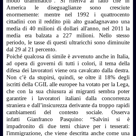
modo drammatico". Si riferiva al fatto che in
America le diseguaglianze sono cresciute
enormemente: mentre nel 1992 i quattrocento
cittadini con il reddito più alto guadagnavano una
media di 40 milioni di dollari all'anno, nel 2011 la
media era balzata a 227 milioni. Nello stesso
periodo, le tasse di questi ultraricchi sono diminuite
dal 29 al 21 percento.
Poiché qualcosa di simile è avvenuto anche in Italia,
ad opera di governi di tutti i colori, il tema della
difesa dei lavoratori viene ora cavalcato dalla destra.
Non c’è da stupirsi, quindi, se oltre il 18% degli
iscritti della CGIL alle europee ha votato per la Lega,
che con la sua chiusura ai migranti sembra poter
garantire i lavoratori italiani dalla concorrenza
straniera e dall’insicurezza derivante da troppo rapidi
cambiamenti del contesto sociale. Osserva
infatti Gianfranco Pasquino: “Salvini si è
impadronito di due temi chiave per i tesserati:
l'immigrazione, che viene descritta anche come una