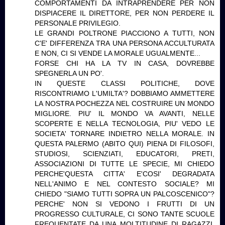
COMPORTAMENTI DA INTRAPRENDERE PER NON
DISPIACERE IL DIRETTORE, PER NON PERDERE IL
PERSONALE PRIVILEGIO.
LE GRANDI POLTRONE PIACCIONO A TUTTI, NON
C'E' DIFFERENZA TRA UNA PERSONA ACCULTURATA
E NON, CI SI VENDE LA MORALE UGUALMENTE...
FORSE CHI HA LA TV IN CASA, DOVREBBE
SPEGNERLA UN PO'.
IN QUESTE CLASSI POLITICHE, DOVE
RISCONTRIAMO L'UMILTA'? DOBBIAMO AMMETTERE
LA NOSTRA POCHEZZA NEL COSTRUIRE UN MONDO
MIGLIORE. PIU' IL MONDO VA AVANTI, NELLE
SCOPERTE E NELLA TECNOLOGIA, PIU' VEDO LE
SOCIETA' TORNARE INDIETRO NELLA MORALE. IN
QUESTA PALERMO (ABITO QUI) PIENA DI FILOSOFI,
STUDIOSI, SCIENZIATI, EDUCATORI, PRETI,
ASSOCIAZIONI DI TUTTE LE SPECIE, MI CHIEDO
PERCHE'QUESTA CITTA' E'COSI' DEGRADATA
NELL'ANIMO E NEL CONTESTO SOCIALE? MI
CHIEDO "SIAMO TUTTI SOPRA UN PALCOSCENICO"?
PERCHE' NON SI VEDONO I FRUTTI DI UN
PROGRESSO CULTURALE, CI SONO TANTE SCUOLE
FREQUENTATE DA UNA MOLTITUDINE DI RAGAZZI,