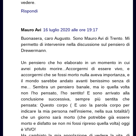
vedere.
Rispondi
Mauro Avi
16 luglio 2020 alle ore 19:17
Buonasera, caro Augusto. Sono Mauro Avi di Trento. Mi
permetto di intervenire nella discussione sul pensiero di
Drewermann.
Un pensiero che ho elaborato in un momento in cui
avrei potuto morire...Accorgermi di essere vivo, e
accorgermi che se fossi morto nulla aveva importanza, e
il mondo sarebbe andato avanti benissimo senza di
me... Sembra un pensiero banale, ma io quella volta
non l'ho pensato, l'ho sentito! E sono arrivato alla
conclusione successiva, sempre più sentita che
pensata: Questo corpo ( E uso la parola corpo per
indicare la mia persona nell'insieme, nella sua totalità!)
che un giorno sarà morto (che potrebbe già essere
morto e disfatto se non mi fossi ripreso quella volta) oggi
è VIVO!
Ha cambiato la mia angolazione di vedere la vita, di