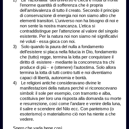
l’enorme quantità di sofferenza che è propria
dell’ambivalenza di tutto il creato. Secondo il principio
di conservazione di energia noi non siamo altro che
elementi transitori. L’universo non ha bisogno di noi e
non sente la nostra mancanza. L’etica si
contraddistingue per l’attenzione al valore del singolo
esistente. Per la natura noi non siamo né significativi
né voluti - essa gioca con noi.
3)
Solo quando la paura del nulla a fondamento
dell’esistere si placa nella fiducia in Dio, fondamento
che (tutto) regge, termina la lotta per conquistare il
diritto di
esistere - mediante la concorrenza tra chi
produce di più -
e (ottenere) l’autostima. Solo allora
termina la lotta di tutti contro tutti e noi diventiamo
capaci di libertà, autonomia e bontà.
4)
Le religioni antiche consideravano divine le
manifestazioni della natura perché vi riconoscevano
simboli: il sole per esempio, con tramonto e alba,
costituiva per loro una risposta alla domanda su morte
e resurrezione, così come l’andare e venire della luna,
il salire e scendere del Nilo ecc. Con panteismo (o
esoterismo) o materialismo ciò non ha niente a che
vedere.
Spero che vada bene così.