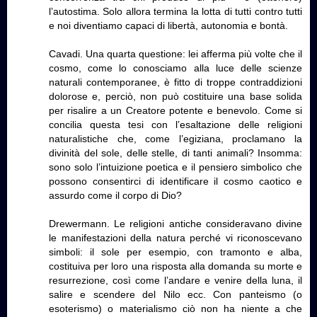
l’autostima. Solo allora termina la lotta di tutti contro tutti
e noi diventiamo capaci di libertà, autonomia e bontà.
Cavadi. Una quarta questione: lei afferma più volte che il
cosmo, come lo conosciamo alla luce delle scienze
naturali contemporanee, è fitto di troppe contraddizioni
dolorose e, perciò, non può costituire una base solida
per risalire a un Creatore potente e benevolo. Come si
concilia questa tesi con l’esaltazione delle religioni
naturalistiche che, come l’egiziana, proclamano la
divinità del sole, delle stelle, di tanti animali? Insomma:
sono solo l’intuizione poetica e il pensiero simbolico che
possono consentirci di identificare il cosmo caotico e
assurdo come il corpo di Dio?
Drewermann. Le religioni antiche consideravano divine
le manifestazioni della natura perché vi riconoscevano
simboli: il sole per esempio, con tramonto e alba,
costituiva per loro una risposta alla domanda su morte e
resurrezione, così come l’andare e venire della luna, il
salire e scendere del Nilo ecc. Con panteismo (o
esoterismo) o materialismo ciò non ha niente a che