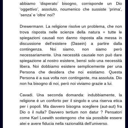
abbiamo ‘disperato’ bisogno, corrisponde un Dio
‘oggettivo’, assoluto, noumenico che sussiste ‘prima’,
‘senza’ e ‘oltre’ noi?
Drewermann. La religione risolve un problema, che non
trova risposta nelle scienze della natura = tutte le
spiegazioni causali non danno risposta alla messa in
discussione dell’esistere (Dasein) a partire dalla
contingenza. Noi siamo, non siamo però
necessariamente. Una necessità causale non può dare
spiegazione al nostro esistere, bensì solo una necessità
libera. Noi dobbiamo esistere semplicemente per una
Persona che desidera che noi esistiamo. Questa
Persona è a sua volta non contingente, ma assoluta. Dio
non ha bisogno di noi, però noi viviamo grazie a lui.
Cavadi. Una seconda domanda: indubbiamente, la
religione è un conforto per il singolo e una riserva etica
per i popoli. Ma davvero bisogna scegliere (aut-aut) fra
Dio o il nulla? Davvero tertium non datur ? Pensatori
come Karl Loewith sostengono che sia possibile essere
atei e avere fiducia nella razionalità dell’universo.