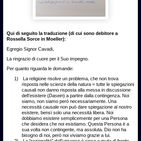
Qui di seguito la traduzione (di cui sono debitore a
Rossella Sorce in Moeller):
Egregio Signor Cavadi,
La ringrazio di cuore per il Suo impegno.
Per quanto riguarda le domande:
1)
La religione risolve un problema, che non trova
risposta nelle scienze della natura = tutte le spiegazioni
causali non danno risposta alla messa in discussione
dell’esistere (
Dasein
) a partire dalla contingenza. Noi
siamo, non siamo però necessariamente. Una
necessità causale non può dare spiegazione al nostro
esistere, bensì solo una necessità libera. Noi
dobbiamo esistere semplicemente per una Persona
che desidera che noi esistiamo. Questa Persona è a
sua volta non contingente, ma assoluta. Dio non ha
bisogno di noi, però noi viviamo grazie a lui.
2)
La “razionalità” dell’universo è cieca e muta di fronte