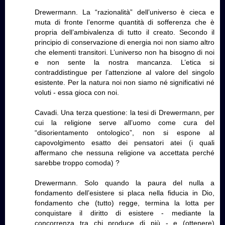
Drewermann. La “razionalità” dell’universo è cieca e
muta di fronte l’enorme quantità di sofferenza che è
propria dell’ambivalenza di tutto il creato. Secondo il
principio di conservazione di energia noi non siamo altro
che elementi transitori. L’universo non ha bisogno di noi
e non sente la nostra mancanza. L’etica si
contraddistingue per l’attenzione al valore del singolo
esistente. Per la natura noi non siamo né significativi né
voluti - essa gioca con noi.
Cavadi. Una terza questione: la tesi di Drewermann, per
cui la religione serve all’uomo come cura del
“disorientamento ontologico”, non si espone al
capovolgimento esatto dei pensatori atei (i quali
affermano che nessuna religione va accettata perché
sarebbe troppo comoda) ?
Drewermann. Solo quando la paura del nulla a
fondamento dell’esistere si placa nella fiducia in Dio,
fondamento che (tutto) regge, termina la lotta per
conquistare il diritto di esistere - mediante la
concorrenza tra chi produce di più - e (ottenere)