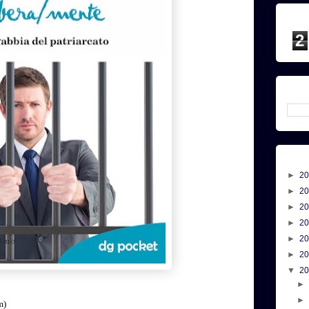
2
►
2
►
2
►
2
►
2
►
2
►
2
▼
2
m)