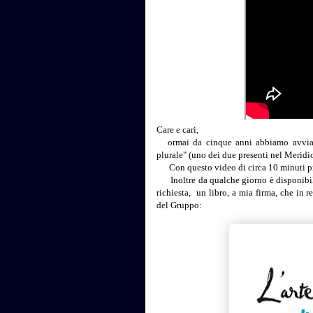
Care e cari,
ormai da cinque anni abbiamo avviat
plurale" (uno dei due presenti nel Meridi
Con questo video di circa 10 minuti pr
Inoltre da qualche giorno è disponibile, 
richiesta, un libro, a mia firma, che in re
del Gruppo: