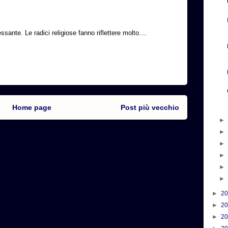
sante. Le radici religiose fanno riflettere molto....
Home page
Post più vecchio
►
2
►
2
►
2