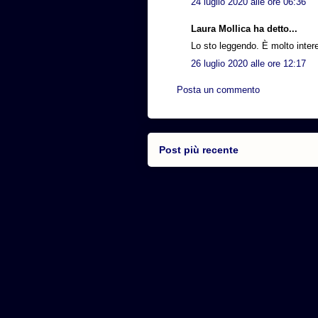
24 luglio 2020 alle ore 06:36
Laura Mollica ha detto...
Lo sto leggendo. È molto interes
26 luglio 2020 alle ore 12:17
Posta un commento
Post più recente