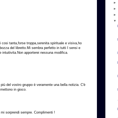
.
osi tanta,forse troppa,serenita spirituale e visiva,ho
 bozza del libretto.Mi sembra perfetto in tutti I sensi e
 e intuitivita.Non apporterei nessuna modifica.
 più del vostro gruppo è veramente una bella notizia. C'è
 mettono in gioco.
.
ro: mi sorprendi sempre. Complimenti !