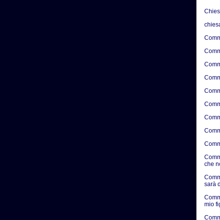
Chie
chies
Comme
Comme
Comme
Comme
Comme
Comme
Comme
Comme
Comme
Comme
che n
Comme
sarà d
Comme
mio f
Comme