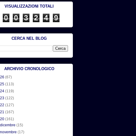
VISUALIZZAZIONI TOTALI
0
0
3
2
4
9
CERCA NEL BLOG
ARCHIVIO CRONOLOGICO
026
(67)
025
(113)
024
(119)
023
(122)
022
(127)
021
(167)
020
(161)
►
dicembre
(15)
►
novembre
(17)