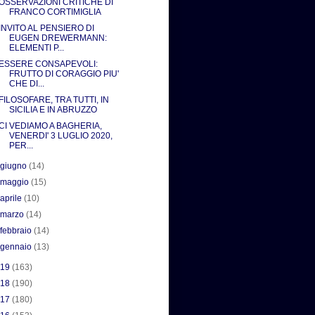
OSSERVAZIONI CRITICHE DI
FRANCO CORTIMIGLIA
INVITO AL PENSIERO DI
EUGEN DREWERMANN:
ELEMENTI P...
ESSERE CONSAPEVOLI:
FRUTTO DI CORAGGIO PIU'
CHE DI...
FILOSOFARE, TRA TUTTI, IN
SICILIA E IN ABRUZZO
CI VEDIAMO A BAGHERIA,
VENERDI' 3 LUGLIO 2020,
PER...
►
giugno
(14)
►
maggio
(15)
►
aprile
(10)
►
marzo
(14)
►
febbraio
(14)
►
gennaio
(13)
019
(163)
018
(190)
017
(180)