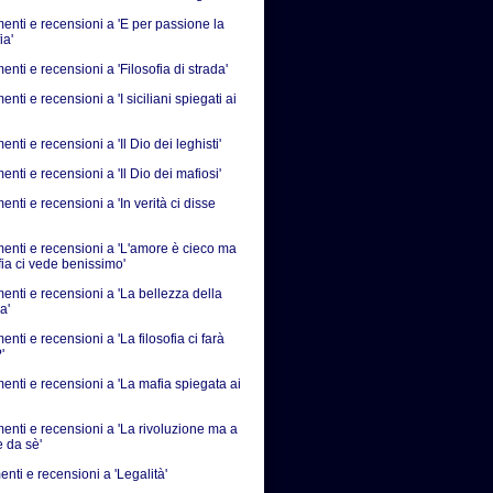
nti e recensioni a 'E per passione la
ia'
ti e recensioni a 'Filosofia di strada'
ti e recensioni a 'I siciliani spiegati ai
ti e recensioni a 'Il Dio dei leghisti'
ti e recensioni a 'Il Dio dei mafiosi'
ti e recensioni a 'In verità ci disse
nti e recensioni a 'L'amore è cieco ma
fia ci vede benissimo'
nti e recensioni a 'La bellezza della
a'
ti e recensioni a 'La filosofia ci farà
'
nti e recensioni a 'La mafia spiegata ai
nti e recensioni a 'La rivoluzione ma a
e da sè'
nti e recensioni a 'Legalità'