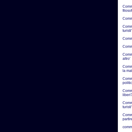
Comme
filosof
Commen
Commen
turisti'
Commen
Commen
Commen
altro'
Comme
la ma
Comme
politic
Commen
liberi?
Comme
turisti'
Comme
partir
comme