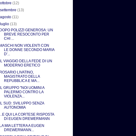
►
ottobre
(12)
►
settembre
(13)
►
agosto
(11)
▼
luglio
(13)
DOPO POLIZZI GENEROSA: UN
BREVE RESOCONTO PER
CHI ...
MASCHI NON VIOLENTI CON
LE DONNE SECONDO MARIA
D'...
IL VIAGGIO DELLA FEDE DI UN
MODERNO ERETICO
ROSARIO LIVATINO,
MAGISTRATO DELLA
REPUBBLICA E MA...
IL GRUPPO "NOI UOMINI A
PALERMO CONTRO LA
VIOLENZA...
IL SUD: SVILUPPO SENZA
AUTONOMIA
...E QUI LA CORTESE RISPOSTA
DI EUGEN DREWERMANN
LA MIA LETTERA A EUGEN
DREWERMANN...