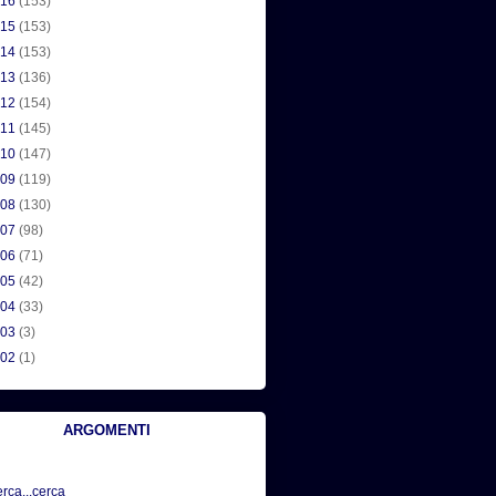
016
(153)
015
(153)
014
(153)
013
(136)
012
(154)
011
(145)
010
(147)
009
(119)
008
(130)
007
(98)
006
(71)
005
(42)
004
(33)
003
(3)
002
(1)
ARGOMENTI
erca...cerca