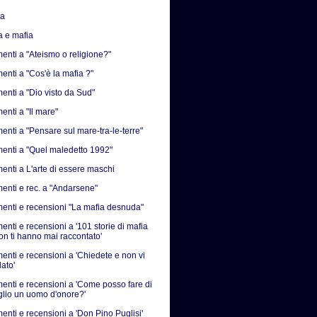
sa
a e mafia
nti a "Ateismo o religione?"
nti a "Cos'è la mafia ?"
nti a "Dio visto da Sud"
nti a "Il mare"
nti a "Pensare sul mare-tra-le-terre"
nti a "Quel maledetto 1992"
nti a L'arte di essere maschi
nti e rec. a "Andarsene"
nti e recensioni "La mafia desnuda"
nti e recensioni a '101 storie di mafia
on ti hanno mai raccontato'
nti e recensioni a 'Chiedete e non vi
ato'
nti e recensioni a 'Come posso fare di
iglio un uomo d'onore?'
nti e recensioni a 'Don Pino Puglisi'