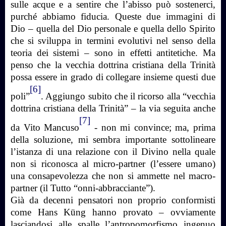
sulle acque e a sentire che l’abisso può sostenerci,
purché abbiamo fiducia. Queste due immagini di
Dio – quella del Dio personale e quella dello Spirito
che si sviluppa in termini evolutivi nel senso della
teoria dei sistemi – sono in effetti antitetiche. Ma
penso che la vecchia dottrina cristiana della Trinità
possa essere in grado di collegare insieme questi due
[6]
poli”
. Aggiungo subito che il ricorso alla “vecchia
dottrina cristiana della Trinità” – la via seguita anche
[7]
da Vito Mancuso
- non mi convince; ma, prima
della soluzione, mi sembra importante sottolineare
l’istanza di una relazione con il Divino nella quale
non si riconosca al micro-partner (l’essere umano)
una consapevolezza che non si ammette nel macro-
partner (il Tutto “onni-abbracciante”).
Già da decenni pensatori non proprio conformisti
come Hans Küng hanno provato – ovviamente
lasciandosi alle spalle l’antropomorfismo ingenuo