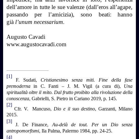
dell’amore in tutte le sue valenze (dall’eros all’agape,
passando per l’amicizia), sono beati: hanno
già
l’unum necessarium
.
Augusto Cavadi
www.augustocavadi.com
[1]
F. Sudati,
Cristianesimo senza miti. Fine della fase
premoderna
in C. Fanti – J. M. Vigil (a cura di),
Una
spiritualità oltre il mito. Dal frutto proibito alla rivoluzione della
conoscenza
, Gabrielli, S. Pietro in Cariano 2019, p. 145.
[2]
Cfr. V. Mancuso,
Dio e il suo destino
, Garzanti, Milano
2015.
[3]
J. De Finance,
Au-delà de tout.
Per un Dio senza
antropomorfismi
, Ila Palma, Palermo 1984, pp. 24-25.
[4]