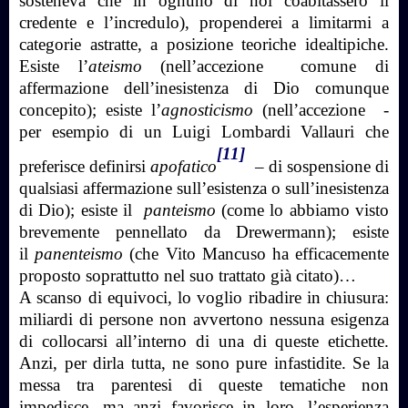
sosteneva che in ognuno di noi coabitassero il
credente e l’incredulo), propenderei a limitarmi a
categorie astratte, a posizione teoriche idealtipiche.
Esiste l’
ateismo
(nell’accezione comune di
affermazione dell’inesistenza di Dio comunque
concepito); esiste l’
agnosticismo
(nell’accezione -
per esempio di un Luigi Lombardi Vallauri che
[11]
preferisce definirsi
apofatico
– di sospensione di
qualsiasi affermazione sull’esistenza o sull’inesistenza
di Dio); esiste il
panteismo
(come lo abbiamo visto
brevemente pennellato da Drewermann); esiste
il
panenteismo
(che Vito Mancuso ha efficacemente
proposto soprattutto nel suo trattato già citato)…
A scanso di equivoci, lo voglio ribadire in chiusura:
miliardi di persone non avvertono nessuna esigenza
di collocarsi all’interno di una di queste etichette.
Anzi, per dirla tutta, ne sono pure infastidite. Se la
messa tra parentesi di queste tematiche non
impedisce, ma anzi favorisce in loro, l’esperienza