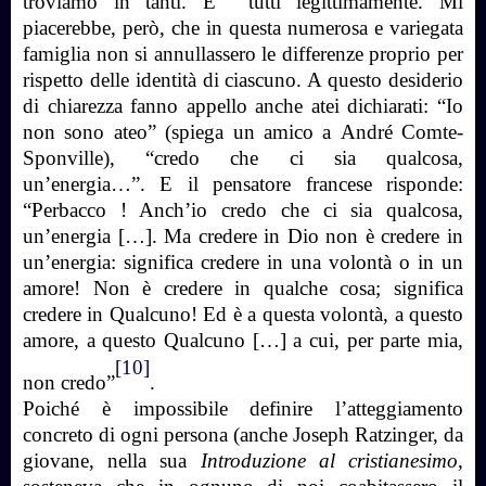
troviamo in tanti. E tutti legittimamente. Mi
piacerebbe, però, che in questa numerosa e variegata
famiglia non si annullassero le differenze proprio per
rispetto delle identità di ciascuno. A questo desiderio
di chiarezza fanno appello anche atei dichiarati:
“Io
non sono ateo” (spiega un amico a
André Comte-
Sponville
), “credo che ci sia qualcosa,
un’energia…”. E il pensatore francese risponde:
“Perbacco ! Anch’io credo che ci sia qualcosa,
un’energia […]. Ma credere in Dio non è credere in
un’energia: significa credere in una volontà o in un
amore! Non è credere in qualche cosa; significa
credere in Qualcuno! Ed è a questa volontà, a questo
amore, a questo Qualcuno […] a cui, per parte mia,
[10]
non credo”
.
Poiché è impossibile definire l’atteggiamento
concreto di ogni persona (anche Joseph Ratzinger, da
giovane, nella sua
Introduzione al cristianesimo
,