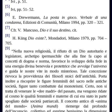
Ivi , p. 51.
[5]
Ivi, pp. 51- 52.
[6]
E. Drewermann,
La posta in gioco. Verbale di una
condanna
, Edizioni di Comunità, Milano 1994, pp. 320 – 321.
[7]
Cfr. V. Mancuso,
Dio e il suo destino
, cit.
[8]
H.
Küng
Dio esiste?
, Mondadori, Milano 1979, pp. 704 –
705.
[9]
“Nella nuova religiosità, il rifiuto di un Dio autoritario e
legislatore, archetipo ipermaschile che alla fine fa capo ai
concetti di dogma e norma, favorisce lo sviluppo della fede in
una energia divina benevola e protettrice che avvolge l’universo
e guida le nostre vite in modo misterioso. Tale concezione
rievoca la provvidenza dei filosofi stoici dell’antichità. Porta
inoltre a riscoprire le figure femminili del sacro nelle antiche
società, figure tanto combattute dai monoteismi. Certo, non si
tratta di venerare le «dee madri» del passato, ma vengono ridate
al cosmo le qualità femminili e materne di cui era stato in parte
spogliato dalle società patriarcali. Il concetto antico di «anima
del mondo» (
Anima mundi
) riemerge dal profondo
dell’inconscio collettivo ed esprime benissimo la dimensione