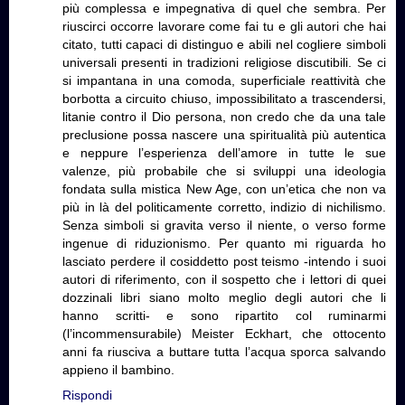
più complessa e impegnativa di quel che sembra. Per
riuscirci occorre lavorare come fai tu e gli autori che hai
citato, tutti capaci di distinguo e abili nel cogliere simboli
universali presenti in tradizioni religiose discutibili. Se ci
si impantana in una comoda, superficiale reattività che
borbotta a circuito chiuso, impossibilitato a trascendersi,
litanie contro il Dio persona, non credo che da una tale
preclusione possa nascere una spiritualità più autentica
e neppure l’esperienza dell’amore in tutte le sue
valenze, più probabile che si sviluppi una ideologia
fondata sulla mistica New Age, con un’etica che non va
più in là del politicamente corretto, indizio di nichilismo.
Senza simboli si gravita verso il niente, o verso forme
ingenue di riduzionismo. Per quanto mi riguarda ho
lasciato perdere il cosiddetto post teismo -intendo i suoi
autori di riferimento, con il sospetto che i lettori di quei
dozzinali libri siano molto meglio degli autori che li
hanno scritti- e sono ripartito col ruminarmi
(l’incommensurabile) Meister Eckhart, che ottocento
anni fa riusciva a buttare tutta l’acqua sporca salvando
appieno il bambino.
Rispondi