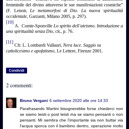
femminile del divino attraverso le sue manifestazioni cosmiche”
(F. Lenoir,
Le metamorfosi di Dio. La nuova spiritualità
occidentale
, Garzanti, Milano 2005, p. 297).
[10]
A. Comte-Sponville
Lo spirito dell’ateismo. Introduzione a
una spiritualità senza Dio
, cit., p. 76.
[11]
Cfr. L. Lombardi Vallauri,
Nera luce. Saggio su
cattolicesimo e apofatismo
, Le Lettere, Firenze 2001.
Condividi
2 commenti:
Bruno Vergani
6 settembre 2020 alle ore 14:33
Parafrasando Martini bisognerebbe forse chiederci non
se siamo teisti o post teisti ma se siamo pensanti o non
pensanti. Mi sembra che l’importante sia non buttar via
l'acqua sporca con il bambino dentro, operazione molto