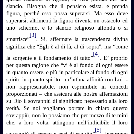
slancio. Bisogna che il pensiero esista, e prenda
figura, perché esso possa superarsi. Ma esso deve
superarsi, altrimenti la figura diventa un ostacolo ed
uno schermo, e lo slancio religioso affonda o si
[3]
smarrisce”
. Sì, affermare la trascendenza divina
significa che “Egli è al di là, al di sopra”, ma “come
[4]
la sorgente e il fondamento di tutto”
. E’ proprio
per questa ragione che “vi è al fondo di ogni essere
in quanto essere, e più in particolare al fondo di ogni
spirito in quanto spirito, un’intima affinità con Lui -
non rappresentabile, non esprimibile in concetti
proporzionati – che assicura alle nostre affermazioni
su Dio il sovrappiù di significato necessario alla loro
verità. Se noi vogliamo portare in chiaro questo
sovrappiù, non lo possiamo che per mezzo di termini
che, a loro volta, attingono nell’indicibile il loro
[5]