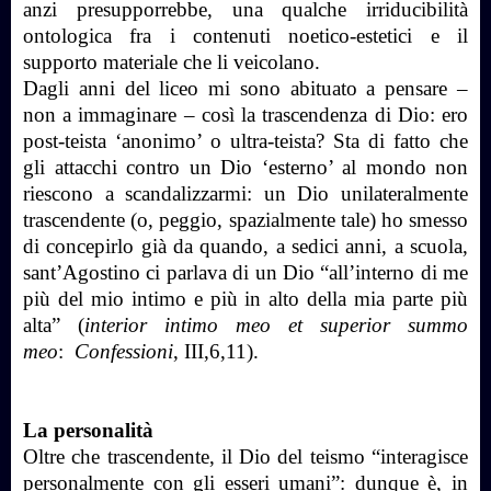
anzi presupporrebbe, una qualche irriducibilità
ontologica fra i contenuti noetico-estetici e il
supporto materiale che li veicolano.
Dagli anni del liceo mi sono abituato a pensare –
non a immaginare – così la trascendenza di Dio: ero
post-teista ‘anonimo’ o ultra-teista? Sta di fatto che
gli attacchi contro un Dio ‘esterno’ al mondo non
riescono a scandalizzarmi: un Dio unilateralmente
trascendente (o, peggio, spazialmente tale) ho smesso
di concepirlo già da quando, a sedici anni, a scuola,
sant’Agostino ci parlava di un Dio
“all’interno di me
più del mio intimo e più in alto della mia parte più
alta” (
interior intimo meo et superior summo
meo
:
Confessioni
, III,6,11).
La personalità
Oltre che trascendente, il Dio del teismo “interagisce
personalmente con gli esseri umani”: dunque è, in