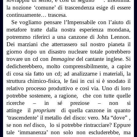
sovrappiù di senso; e così di seguito”
. Insomma:
la nozione ‘comune’ di trascendenza esige di essere
continuamente… trascesa.
Se vogliamo pensare l’Impensabile con l’aiuto di
metafore tratte dalla nostra esperienza mondana,
potremmo riferirci a una canzone di John Lennon.
Dei marziani che atterrassero sul nostro pianeta il
giorno dopo un disastro nucleare totale potrebbero
trovare un cd con
Immagine
del cantante inglese. Si
dedicherebbero, molto comprensibilmente, a capire
di cosa sia fatto un cd; ad analizzarne i materiali, la
struttura chimico-fisica, le fasi in cui si è snodato il
relativo processo produttivo e così via. Uno di loro
potrebbe sostenere, a ragione, che con tutte quelle
ricerche – in sé preziose – non si
attinge il
proprium
di quella canzone in quanto
‘trascendente’ il metallo del disco: vero. Ma “dove” ,
se non
nel
disco, lo si potrebbe rintracciare? Eppure
tale ‘immanenza’ non solo non escluderebbe, ma