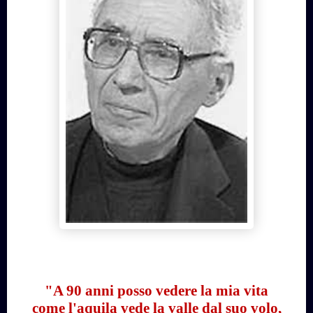
"A 90 anni posso vedere la mia vita
come l'aquila vede la valle dal suo volo,