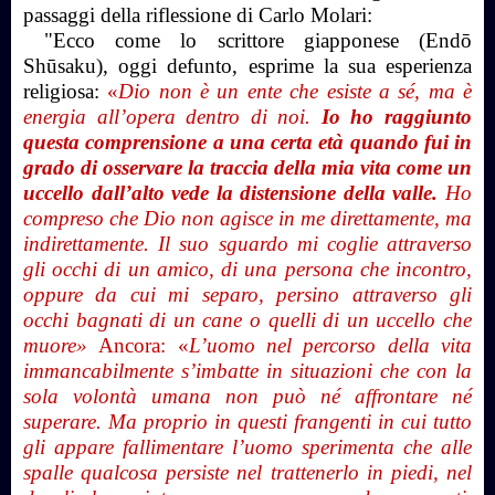
passaggi della riflessione di Carlo Molari:
"Ecco come lo scrittore giapponese (
Endō
Shūsaku),
oggi defunto, esprime la sua esperienza
religiosa:
«
Dio non è un ente che esiste a sé, ma è
energia all’opera dentro di noi.
Io ho raggiunto
questa comprensione a una certa età quando fui in
grado di osservare la traccia della mia vita come un
uccello dall’alto vede la distensione della valle.
Ho
compreso che Dio non agisce in me direttamente, ma
indirettamente. Il suo sguardo mi coglie attraverso
gli occhi di un amico, di una persona che incontro,
oppure da cui mi separo, persino attraverso gli
occhi bagnati di un cane o quelli di un uccello che
muore»
Ancora: «
L’uomo nel percorso della vita
immancabilmente s’imbatte in situazioni che con la
sola volontà umana non può né affrontare né
superare. Ma proprio in questi frangenti in cui tutto
gli appare fallimentare l’uomo sperimenta che alle
spalle qualcosa persiste nel trattenerlo in piedi, nel