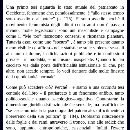
Una
prima
tesi riguarda lo stato attuale del patriarcato in
Occidente, fenomeno che, paradossalmente, è “allo stesso tempo
sotto assedio e al potere” (p. 175). E' sotto assedio perché il
movimento femminista degli ultimi cento anni non è passato
invano, molte legislazioni sono anti-maschiliste e campagne
come il “Me too” riscuotono consensi e risonanze planetari.
Tuttavia esso, come uno “spettro” , è tanto più presente quanto
meno visibile ed affiora - nelle statistiche sulle violenze sessuali
ai danni di donne, in dichiarazioni pubbliche e in confessioni
private - in modalità, e in misura, inaspettate. Quando lo hai
cacciato via dalla porta dell'ufficialità istituzionale (il che, per
altro, non accade sempre), lo vedi rientrare dalle molte finestre
della quotidianità 'normale'.
Come può accadere ciò? Perché – e siamo a una
seconda
tesi
centrale del libro – il patriarcato è un fenomeno anfibio, tanto
politico-sociale quanto psicologico-soggettivo. Contestarne la
dimensione giuridico-istituzionale è essenziale, ma insufficiente:
“se lasciamo intatta la psicologia del patriarcato, difficilmente ci
libereremo della sua politica” (p. 184). Dobbiamo ridiscendere
dalle foglie e dai rami, attraverso il tronco, sino alle radici: che
sono, appunto, antropologiche, esistenziali. Infatti l'essere