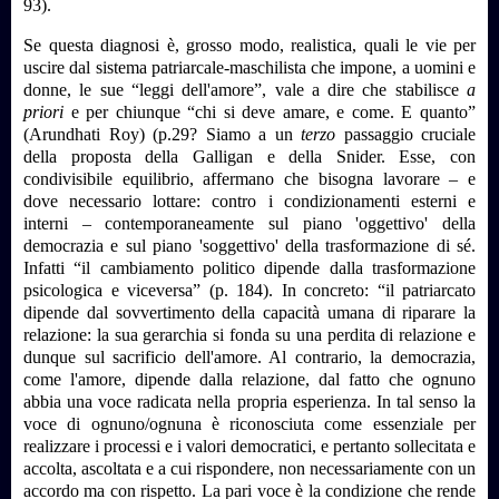
93).
Se questa diagnosi è, grosso modo, realistica, quali le vie per
uscire dal sistema patriarcale-maschilista che impone, a uomini e
donne, le sue “leggi dell'amore”, vale a dire che stabilisce
a
priori
e per chiunque “chi si deve amare, e come. E quanto”
(Arundhati Roy) (p.29? Siamo a un
terzo
passaggio cruciale
della proposta della Galligan e della Snider. Esse, con
condivisibile equilibrio, affermano che bisogna lavorare – e
dove necessario lottare: contro i condizionamenti esterni e
interni – contemporaneamente sul piano 'oggettivo' della
democrazia e sul piano 'soggettivo' della trasformazione di sé.
Infatti “il cambiamento politico dipende dalla trasformazione
psicologica e viceversa” (p. 184). In concreto: “il patriarcato
dipende dal sovvertimento della capacità umana di riparare la
relazione: la sua gerarchia si fonda su una perdita di relazione e
dunque sul sacrificio dell'amore. Al contrario, la democrazia,
come l'amore, dipende dalla relazione, dal fatto che ognuno
abbia una voce radicata nella propria esperienza. In tal senso la
voce di ognuno/ognuna è riconosciuta come essenziale per
realizzare i processi e i valori democratici, e pertanto sollecitata e
accolta, ascoltata e a cui rispondere, non necessariamente con un
accordo ma con rispetto. La pari voce è la condizione che rende