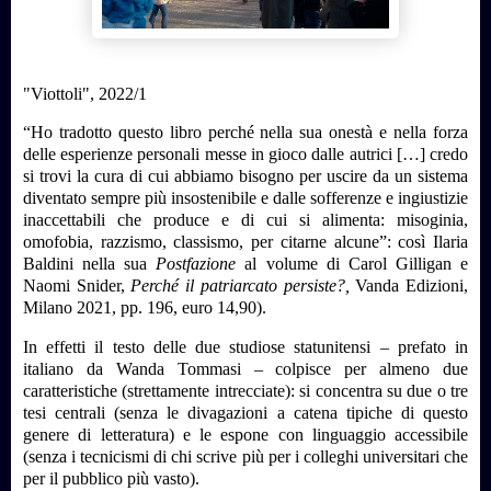
"Viottoli", 2022/1
“Ho tradotto questo libro perché nella sua onestà e nella forza
delle esperienze personali messe in gioco dalle autrici […] credo
si trovi la cura di cui abbiamo bisogno per uscire da un sistema
diventato sempre più insostenibile e dalle sofferenze e ingiustizie
inaccettabili che produce e di cui si alimenta: misoginia,
omofobia, razzismo, classismo, per citarne alcune”: così Ilaria
Baldini nella sua
Postfazione
al volume di Carol Gilligan e
Naomi Snider,
Perché il patriarcato persiste?,
Vanda Edizioni,
Milano 2021, pp. 196, euro 14,90).
In effetti il testo delle due studiose statunitensi – prefato in
italiano da Wanda Tommasi – colpisce per almeno due
caratteristiche (strettamente intrecciate): si concentra su due o tre
tesi centrali (senza le divagazioni a catena tipiche di questo
genere di letteratura) e le espone con linguaggio accessibile
(senza i tecnicismi di chi scrive più per i colleghi universitari che
per il pubblico più vasto).