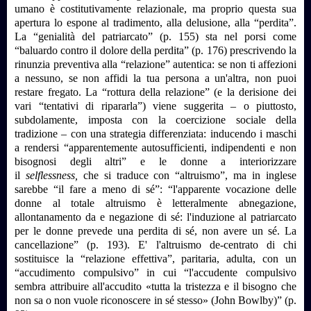
umano è costitutivamente relazionale, ma proprio questa sua
apertura lo espone al tradimento, alla delusione, alla “perdita”.
La “genialità del patriarcato” (p. 155) sta nel porsi come
“baluardo contro il dolore della perdita” (p. 176) prescrivendo la
rinunzia preventiva alla “relazione” autentica: se non ti affezioni
a nessuno, se non affidi la tua persona a un'altra, non puoi
restare fregato. La “rottura della relazione” (e la derisione dei
vari “tentativi di ripararla”) viene suggerita – o piuttosto,
subdolamente, imposta con la coercizione sociale della
tradizione – con una strategia differenziata: inducendo i maschi
a rendersi “apparentemente autosufficienti, indipendenti e non
bisognosi degli altri” e le donne a interiorizzare
il
selflessness,
che si traduce con “altruismo”, ma in inglese
sarebbe “il fare a meno di sé”: “l'apparente vocazione delle
donne al totale altruismo è letteralmente abnegazione,
allontanamento da e negazione di sé: l'induzione al patriarcato
per le donne prevede una perdita di sé, non avere un sé. La
cancellazione” (p. 193). E' l'altruismo de-centrato di chi
sostituisce la “relazione effettiva”, paritaria, adulta, con un
“accudimento compulsivo” in cui “l'accudente compulsivo
sembra attribuire all'accudito «tutta la tristezza e il bisogno che
non sa o non vuole riconoscere in sé stesso» (John Bowlby)” (p.