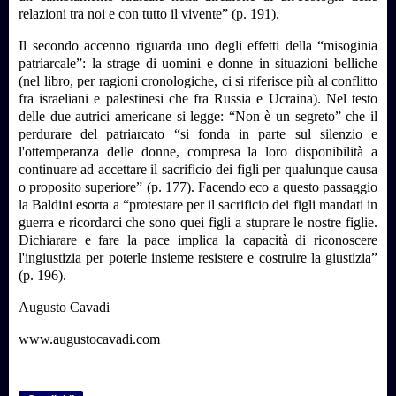
relazioni tra noi e con tutto il vivente” (p. 191).
Il secondo accenno riguarda uno degli effetti della “misoginia
patriarcale”: la strage di uomini e donne in situazioni belliche
(nel libro, per ragioni cronologiche, ci si riferisce più al conflitto
fra israeliani e palestinesi che fra Russia e Ucraina). Nel testo
delle due autrici americane si legge: “Non è un segreto” che il
perdurare del patriarcato “si fonda in parte sul silenzio e
l'ottemperanza delle donne, compresa la loro disponibilità a
continuare ad accettare il sacrificio dei figli per qualunque causa
o proposito superiore” (p. 177). Facendo eco a questo passaggio
la Baldini esorta a “protestare per il sacrificio dei figli mandati in
guerra e ricordarci che sono quei figli a stuprare le nostre figlie.
Dichiarare e fare la pace implica la capacità di riconoscere
l'ingiustizia per poterle insieme resistere e costruire la giustizia”
(p. 196).
Augusto Cavadi
www.augustocavadi.com