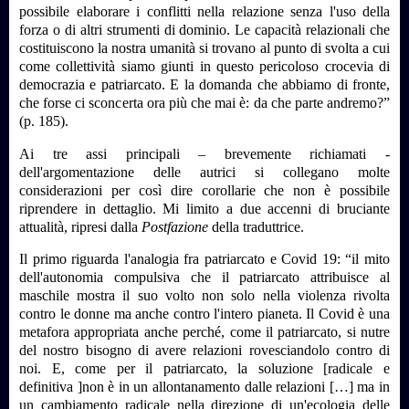
possibile elaborare i conflitti nella relazione senza l'uso della
forza o di altri strumenti di dominio. Le capacità relazionali che
costituiscono la nostra umanità si trovano al punto di svolta a cui
come collettività siamo giunti in questo pericoloso crocevia di
democrazia e patriarcato. E la domanda che abbiamo di fronte,
che forse ci sconcerta ora più che mai è: da che parte andremo?”
(p. 185).
Ai tre assi principali – brevemente richiamati -
dell'argomentazione delle autrici si collegano molte
considerazioni per così dire corollarie che non è possibile
riprendere in dettaglio. Mi limito a due accenni di bruciante
attualità, ripresi dalla
Postfazione
della traduttrice.
Il primo riguarda l'analogia fra patriarcato e Covid 19: “il mito
dell'autonomia compulsiva che il patriarcato attribuisce al
maschile mostra il suo volto non solo nella violenza rivolta
contro le donne ma anche contro l'intero pianeta. Il Covid è una
metafora appropriata anche perché, come il patriarcato, si nutre
del nostro bisogno di avere relazioni rovesciandolo contro di
noi. E, come per il patriarcato, la soluzione [radicale e
definitiva ]non è in un allontanamento dalle relazioni […] ma in
un cambiamento radicale nella direzione di un'ecologia delle