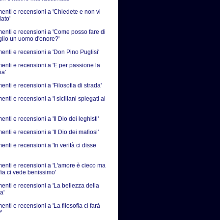
nti e recensioni a 'Chiedete e non vi
ato'
nti e recensioni a 'Come posso fare di
iglio un uomo d'onore?'
nti e recensioni a 'Don Pino Puglisi'
nti e recensioni a 'E per passione la
ia'
ti e recensioni a 'Filosofia di strada'
ti e recensioni a 'I siciliani spiegati ai
ti e recensioni a 'Il Dio dei leghisti'
ti e recensioni a 'Il Dio dei mafiosi'
ti e recensioni a 'In verità ci disse
nti e recensioni a 'L'amore è cieco ma
fia ci vede benissimo'
nti e recensioni a 'La bellezza della
a'
ti e recensioni a 'La filosofia ci farà
'