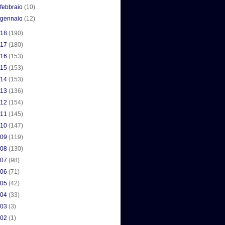
►
febbraio
(10)
►
gennaio
(12)
018
(190)
017
(180)
016
(153)
015
(153)
014
(153)
013
(136)
012
(154)
011
(145)
010
(147)
009
(119)
008
(130)
007
(98)
006
(71)
005
(42)
004
(33)
003
(3)
002
(1)