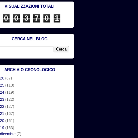
VISUALIZZAZIONI TOTALI
0
0
3
7
0
1
CERCA NEL BLOG
ARCHIVIO CRONOLOGICO
026
(67)
025
(113)
024
(119)
023
(122)
022
(127)
021
(167)
020
(161)
019
(163)
►
dicembre
(7)