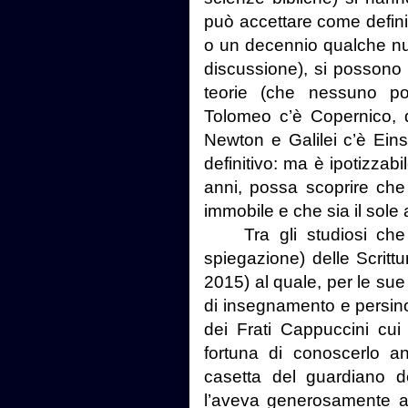
può accettare come defin
o un decennio qualche nu
discussione), si possono 
teorie (che nessuno po
Tolomeo c’è Copernico, 
Newton e Galilei c’è Eins
definitivo: ma è ipotizzab
anni, possa scoprire che 
immobile e che sia il sole 
Tra gli studiosi che 
spiegazione) delle Scrittu
2015) al quale, per le sue 
di insegnamento e persino 
dei Frati Cappuccini cu
fortuna di conoscerlo a
casetta del guardiano de
l’aveva generosamente ac