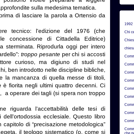
 approfondite sulla medesima tematica.
ima di lasciare la parola a Ortensio da
1992
 tecnico: l’edizione del 1976 (che
Chi c
le concessione di Cittadella Editrice)
Chie
a sterminata. Riprodurla oggi per intero
chies
ardello”:
troppo pesante
per chi si accosti
Comme
ettore curioso, ma digiuno di studi nel
Comme
hi, ben introdotto nelle discipline bibliche,
Comme
 la mancanza di quella messe di titoli,
Comme
 è fiorita negli ultimi quattro decenni. Ci
Comme
 a operare dei tagli (si spera non troppo
Comme
Comme
iguarda l’accettabilità delle tesi di
Comme
i dell’ortodossia ecclesiale. Questo libro
Comme
 capitolo di “precisazione metodologica”
Comme
esegeta, il teologo sistematico (o, come si
che n