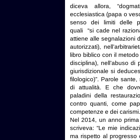
diceva allora, “dogma
ecclesiastica (papa o vesc
senso dei limiti delle 
quali “si cade nel razion
attiene alle segnalazioni d
autorizzati), nell’arbitrar
libro biblico con il metod
disciplina), nell’abuso d
giurisdizionale si deduces
filologico)”. Parole sante
di attualità. E che dovr
paladini della restauraz
contro quanti, come papa
competenze e dei carismi
Nel 2014, un anno prima d
scriveva: “Le mie indicaz
ma rispetto al progresso c