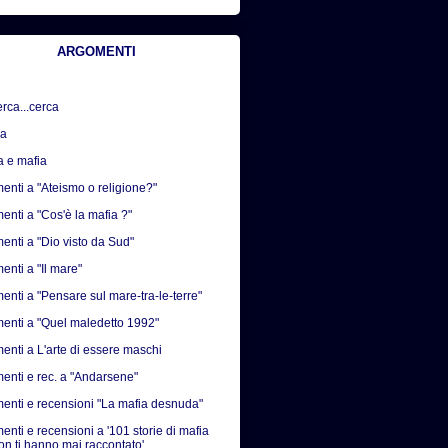
ARGOMENTI
erca...cerca
sa
a e mafia
nti a "Ateismo o religione?"
nti a "Cos'è la mafia ?"
nti a "Dio visto da Sud"
nti a "Il mare"
nti a "Pensare sul mare-tra-le-terre"
nti a "Quel maledetto 1992"
nti a L'arte di essere maschi
nti e rec. a "Andarsene"
nti e recensioni "La mafia desnuda"
nti e recensioni a '101 storie di mafia
on ti hanno mai raccontato'