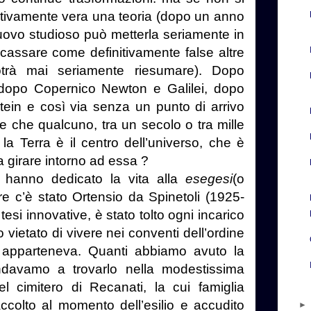
itivamente vera una teoria (dopo un anno
ovo studioso può metterla seriamente in
cassare come definitivamente false altre
trà mai seriamente riesumare). Dopo
dopo Copernico Newton e Galilei, dopo
tein e così via senza un punto di arrivo
ile che qualcuno, tra un secolo o tra mille
la Terra è il centro dell’universo, che è
a girare intorno ad essa ?
hanno dedicato la vita alla
esegesi
(o
re c’è stato Ortensio da Spinetoli (1925-
tesi innovative, è stato tolto ogni incarico
vietato di vivere nei conventi dell’ordine
i apparteneva. Quanti abbiamo avuto la
ndavamo a trovarlo nella modestissima
l cimitero di Recanati, la cui famiglia
colto al momento dell’esilio e accudito