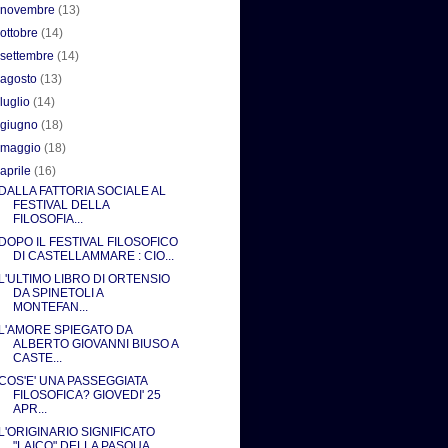
►
novembre
(13)
►
ottobre
(14)
►
settembre
(14)
►
agosto
(13)
►
luglio
(14)
►
giugno
(18)
►
maggio
(18)
▼
aprile
(16)
DALLA FATTORIA SOCIALE AL
FESTIVAL DELLA
FILOSOFIA...
DOPO IL FESTIVAL FILOSOFICO
DI CASTELLAMMARE : CIO...
L'ULTIMO LIBRO DI ORTENSIO
DA SPINETOLI A
MONTEFAN...
L'AMORE SPIEGATO DA
ALBERTO GIOVANNI BIUSO A
CASTE...
COS'E' UNA PASSEGGIATA
FILOSOFICA? GIOVEDI' 25
APR...
L'ORIGINARIO SIGNIFICATO
"LAICO" DELLA PASQUA ...