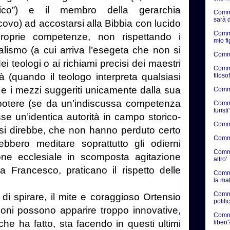
tico”) e il membro della gerarchia
Comme
sarà d
ovo) ad accostarsi alla Bibbia con lucido
Comme
proprie competenze, non rispettando i
mio f
alismo (a cui arriva l’esegeta che non si
Comme
ei teologi o ai richiami precisi dei maestri
Comme
ietà (quando il teologo interpreta qualsiasi
filosof
o e i mezzi suggeriti unicamente dalla sua
Commen
i potere (se da un’indiscussa competenza
Commen
turisti'
se un’identica autorità in campo storico-
Commen
, si direbbe, che non hanno perduto certo
Commen
ebbero meditare soprattutto gli odierni
Commen
ione ecclesiale in scomposta agitazione
altro'
 Francesco, praticano il rispetto delle
Comme
la ma
.
Comme
i spirare, il mite e coraggioso Ortensio
politic
ioni possono apparire troppo innovative,
Commen
he ha fatto, sta facendo in questi ultimi
liberi?