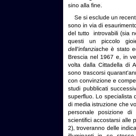
sino alla fine.
Se si esclude un recente
sono in via di esaurimento 
del tutto introvabili (sia n
questi un piccolo gioie
dell’infanzia
che è stato e
Brescia nel 1967 e, in ve
volta dalla Cittadella di
sono trascorsi quarant’ann
con convinzione e compe
studi pubblicati success
superfluo. Lo specialista 
di media istruzione che v
personale posizione di 
scientifici accostarsi alle
2), troveranno delle indica
illuminanti in se stess