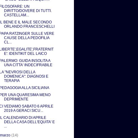
FILOSOFARE: UN
DIRITTO/DOVERE DI TUTTI.
CASTELLAM...
IL BENE E IL MALE SECONDO
ORLANDO FRANCESCHELLI
PAPA RATZINGER SULLE VERE
CAUSE DELLA PEDOFILIA
CL...
LIBERTE',EGALITE',FRATERNIT
E': IDENTIKIT DEL LAICO
PALERMO: GUIDA INSOLITA A
UNA CITTA' INDECIFRABILE
LA "NEVROSI DELLA
DOMENICA": DIAGNOSI E
TERAPIA
PEDAGOGIA ALLA SICILIANA
PER UNA QUARESIMA MENO
DEPRIMENTE
CI VEDIAMO SABATO 6 APRILE
2019 A GERACI SICU...
IL CALENDARIO DI APRILE
DELLA CASA DELL'EQUITA' E
...
►
marzo
(14)