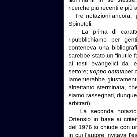
ricerche più recenti e più
Tre notazioni ancora, pr
Spinetoli.
La prima di carattere
ripubblichiamo per genti
conteneva una bibliografi
sarebbe stato un “inutile f
ai testi evangelici da l
settore;
troppo datata
per c
lamenterebbe giustamente
altrettanto sterminata, che
siamo rassegnati, dunque,
arbitrari).
La seconda notazione r
Ortensio in base ai criter
del 1976 si chiude con un
in cui l’autore invitava l’