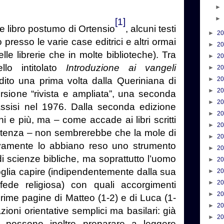
[1]
 libro postumo di Ortensio
, alcuni testi
►
2
presso le varie case editrici e altri ormai
►
2
elle librerie che in molte biblioteche). Tra
►
2
llo intitolato
Introduzione ai vangeli
►
2
dito una prima volta dalla Queriniana di
►
2
►
2
rsione “rivista e ampliata”, una seconda
►
2
 Assisi nel 1976. Dalla seconda edizione
►
2
i e più, ma – come accade ai libri scritti
►
2
tenza – non sembrerebbe che la mole di
►
2
ivamente lo abbiano reso uno strumento
►
2
di scienze bibliche, ma soprattutto l’uomo
►
2
oglia capire (indipendentemente dalla sua
►
2
►
2
fede religiosa) con quali accorgimenti
►
2
 prime pagine di Matteo (1-2) e di Luca (1-
►
2
zioni orientative semplici ma basilari: già
►
2
e, possono inoltre preparare a leggere