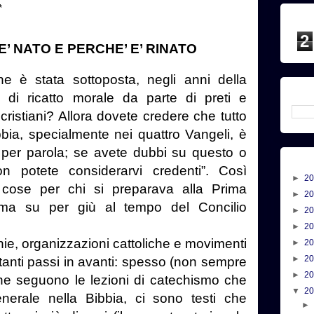
*
2
’ NATO E PERCHE’ E’ RINATO
stata sottoposta, negli anni della
 di ricatto morale da parte di preti e
 cristiani? Allora dovete credere che tutto
bbia, specialmente nei quattro Vangeli, è
 per parola; se avete dubbi su questo o
on potete considerarvi credenti”. Così
►
2
 cose per chi si preparava alla Prima
►
2
ma su per giù al tempo del Concilio
►
2
.
►
2
e, organizzazioni cattoliche e movimenti
►
2
►
2
rtanti passi in avanti: spesso (non sempre
►
2
che seguono le lezioni di catechismo che
▼
2
nerale nella Bibbia, ci sono testi che