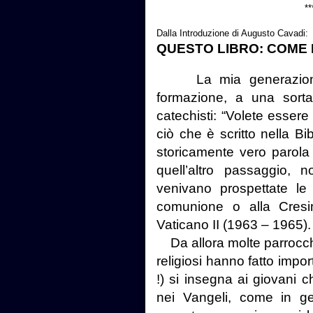
**
Dalla Introduzione di Augusto Cavadi:
QUESTO LIBRO: COME E
La mia generazione è 
formazione, a una sorta
catechisti: “Volete essere
ciò che è scritto nella Bi
storicamente vero parola
quell’altro passaggio, n
venivano prospettate le
comunione o alla Cresi
Vaticano II (1963 – 1965)
Da allora molte parrocchi
religiosi hanno fatto impo
!) si insegna ai giovani 
nei Vangeli, come in ge