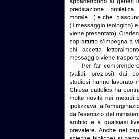
appartengono ai generi let
predicazione omiletica,
morale…) e che ciascuno 
(il messaggio teologico) e
viene presentato). Credent
soprattutto s’impegna a v
chi accetta letteralmen
messaggio viene trasporta
Per far comprendere la
(validi, preziosi) dai co
studiosi hanno lavorato m
Chiesa cattolica ha contr
molte novità nei metodi 
ipotizzava all’emarginazi
dall’esercizio del minister
ambito e a qualsiasi livel
prevalere. Anche nel cam
scienze bibliche) si han