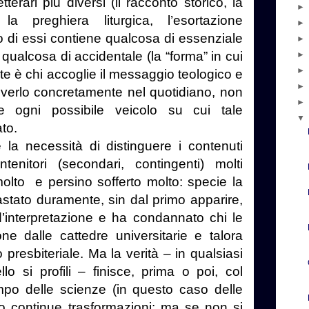
terari più diversi (il racconto storico, la
 la preghiera liturgica, l’esortazione
di essi contiene qualcosa di essenziale
 qualcosa di accidentale (la “forma” in cui
e è chi accoglie il messaggio teologico e
iverlo concretamente nel quotidiano, non
te ogni possibile veicolo su cui tale
to.
 necessità di distinguere i contenuti
ntenitori (secondari, contingenti) molti
olto e persino sofferto molto: specie la
astato duramente, sin dal primo apparire,
d’interpretazione e ha condannato chi le
one dalle cattedre universitarie e talora
o presbiteriale. Ma la verità – in qualsiasi
lo si profili – finisce, prima o poi, col
po delle scienze (in questo caso delle
no continue trasformazioni: ma se non si