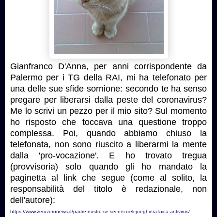
Gianfranco D'Anna, per anni corrispondente da
Palermo per i TG della RAI, mi ha telefonato per
una delle sue sfide sornione: secondo te ha senso
pregare per liberarsi dalla peste del coronavirus?
Me lo scrivi un pezzo per il mio sito? Sul momento
ho risposto che toccava una questione troppo
complessa. Poi, quando abbiamo chiuso la
telefonata, non sono riuscito a liberarmi la mente
dalla 'pro-vocazione'. E ho trovato tregua
(provvisoria) solo quando gli ho mandato la
paginetta al link che segue (come al solito, la
responsabilità del titolo è redazionale, non
dell'autore):
https://www.zerozeronews.it/padre-nostro-se-sei-nei-cieli-preghiera-laica-antivirus/