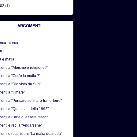
002
(1)
ARGOMENTI
erca...cerca
sa
a e mafia
nti a "Ateismo o religione?"
nti a "Cos'è la mafia ?"
nti a "Dio visto da Sud"
nti a "Il mare"
nti a "Pensare sul mare-tra-le-terre"
nti a "Quel maledetto 1992"
nti a L'arte di essere maschi
nti e rec. a "Andarsene"
nti e recensioni "La mafia desnuda"