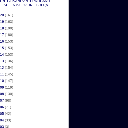
TRE GIOVANI S'INTERROGANO
SULLA MAFIA: UN LIBRO (A...
020
(161)
019
(163)
018
(190)
017
(180)
016
(153)
015
(153)
014
(153)
013
(136)
012
(154)
011
(145)
010
(147)
009
(119)
008
(130)
007
(98)
006
(71)
005
(42)
004
(33)
003
(3)