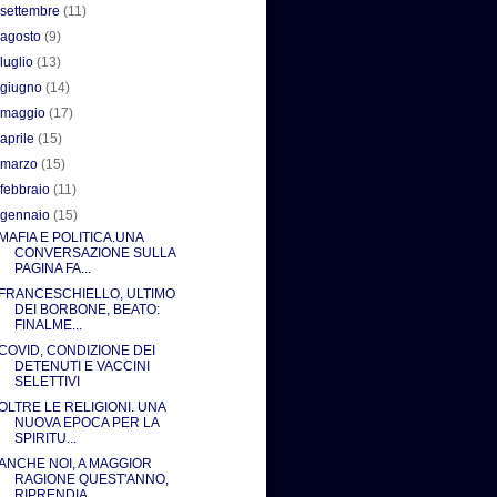
►
settembre
(11)
►
agosto
(9)
►
luglio
(13)
►
giugno
(14)
►
maggio
(17)
►
aprile
(15)
►
marzo
(15)
►
febbraio
(11)
▼
gennaio
(15)
MAFIA E POLITICA.UNA
CONVERSAZIONE SULLA
PAGINA FA...
FRANCESCHIELLO, ULTIMO
DEI BORBONE, BEATO:
FINALME...
COVID, CONDIZIONE DEI
DETENUTI E VACCINI
SELETTIVI
OLTRE LE RELIGIONI. UNA
NUOVA EPOCA PER LA
SPIRITU...
ANCHE NOI, A MAGGIOR
RAGIONE QUEST'ANNO,
RIPRENDIA...