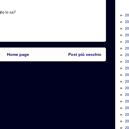
.
io lo sa?
►
2
►
2
►
2
►
2
►
2
►
2
Home page
Post più vecchio
►
2
►
2
►
2
►
2
►
2
►
2
►
2
►
2
►
2
►
2
►
2
►
2