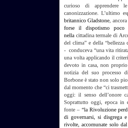
curioso di apprendere le
canonizzazione. L’ultimo e
britannico Gladstone
, ancora
forse il dispotismo poco i
nella
cittadina termale di Ar
del clima” e della “bellezza 
- conduceva “una vita ritirat
una volta applicando il criteri
devoto in casa, non propri
notizia del suo processo di
Borbone è stato non solo pio
dal momento che “ci trasmette
oggi: il senso dell’onore c
Soprattutto oggi, epoca in
fonte –
“la Rivoluzione perde
di governarsi, si disgrega e
rivolte, accomunate solo da