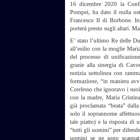
16 dicembre 2020 la Confer
Pompei, ha dato il nulla ost
Francesco II di Borbone. In
porterà presto sugli altari. Ma
E’ stato l’ultimo Re delle Du
all’esilio con la moglie Mar
del processo di unificazione
grazie alla sinergia di Cav
notizia sottolinea con ramma
formazione, “in maniera avve
Confesso che ignoravo i suoi 
con la madre, Maria Cristin
già proclamata “beata” dalla
solo il soprannome affettuos
tale piatto) e la risposta di 
“tutti gli uomini” per difend
uomini se ne sono scappati