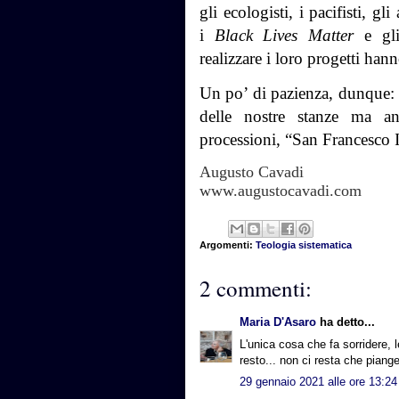
gli ecologisti, i pacifisti, gl
i
Black Lives Matter
e gli 
realizzare i loro progetti han
Un po’ di pazienza, dunque: 
delle nostre stanze ma an
processioni, “San Francesco I
Augusto Cavadi
www.augustocavadi.com
Argomenti:
Teologia sistematica
2 commenti:
Maria D'Asaro
ha detto...
L'unica cosa che fa sorridere, le
resto... non ci resta che pianger
29 gennaio 2021 alle ore 13:24