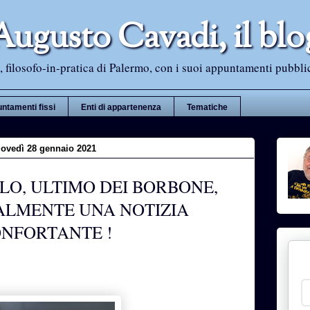
Augusto Cavadi, il blo
 filosofo-in-pratica di Palermo, con i suoi appuntamenti pubblici i
ntamenti fissi
Enti di appartenenza
Tematiche
iovedì 28 gennaio 2021
O, ULTIMO DEI BORBONE,
ALMENTE UNA NOTIZIA
NFORTANTE !