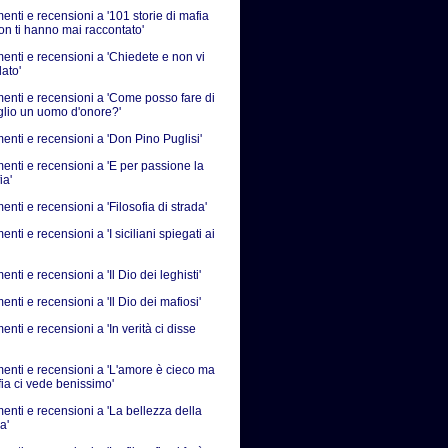
nti e recensioni a '101 storie di mafia
on ti hanno mai raccontato'
nti e recensioni a 'Chiedete e non vi
ato'
nti e recensioni a 'Come posso fare di
iglio un uomo d'onore?'
nti e recensioni a 'Don Pino Puglisi'
nti e recensioni a 'E per passione la
ia'
ti e recensioni a 'Filosofia di strada'
ti e recensioni a 'I siciliani spiegati ai
ti e recensioni a 'Il Dio dei leghisti'
ti e recensioni a 'Il Dio dei mafiosi'
ti e recensioni a 'In verità ci disse
nti e recensioni a 'L'amore è cieco ma
fia ci vede benissimo'
nti e recensioni a 'La bellezza della
a'