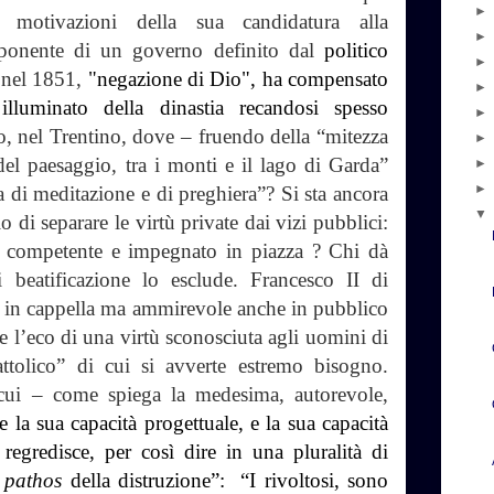
 motivazioni della sua candidatura alla
sponente di un governo definito dal
politico
 nel 1851,
"negazione di Dio", ha compensato
lluminato della dinastia recandosi spesso
co, nel Trentino, dove – fruendo della “mitezza
del paesaggio, tra i monti e il lago di Garda”
a di meditazione e di preghiera”? Si sta ancora
o di separare le virtù private dai vizi pubblici:
o competente e impegnato in piazza ? Chi dà
 beatificazione lo esclude. Francesco II di
 in cappella ma ammirevole anche in pubblico
 l’eco di una virtù sconosciuta agli uomini di
attolico” di cui si avverte estremo bisogno.
 cui – come spiega la medesima, autorevole,
 la sua capacità progettuale, e la sua capacità
 regredisce, per così dire in una pluralità di
l
pathos
della distruzione”: “I rivoltosi, sono