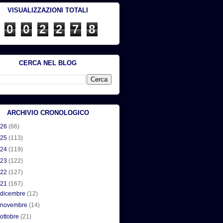
VISUALIZZAZIONI TOTALI
0
0
2
2
7
8
CERCA NEL BLOG
ARCHIVIO CRONOLOGICO
026
(66)
025
(113)
024
(119)
023
(122)
022
(127)
021
(167)
►
dicembre
(12)
►
novembre
(14)
►
ottobre
(21)