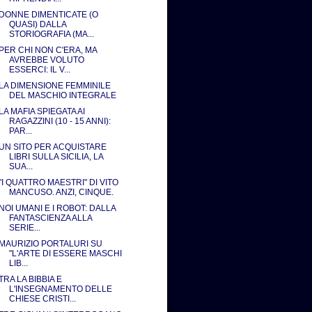
DONNE DIMENTICATE (O
QUASI) DALLA
STORIOGRAFIA (MA...
PER CHI NON C'ERA, MA
AVREBBE VOLUTO
ESSERCI: IL V...
LA DIMENSIONE FEMMINILE
DEL MASCHIO INTEGRALE
LA MAFIA SPIEGATA AI
RAGAZZINI (10 - 15 ANNI):
PAR...
UN SITO PER ACQUISTARE
LIBRI SULLA SICILIA, LA
SUA...
"I QUATTRO MAESTRI" DI VITO
MANCUSO. ANZI, CINQUE.
NOI UMANI E I ROBOT: DALLA
FANTASCIENZA ALLA
SERIE...
MAURIZIO PORTALURI SU
"L'ARTE DI ESSERE MASCHI
LIB...
TRA LA BIBBIA E
L'INSEGNAMENTO DELLE
CHIESE CRISTI...