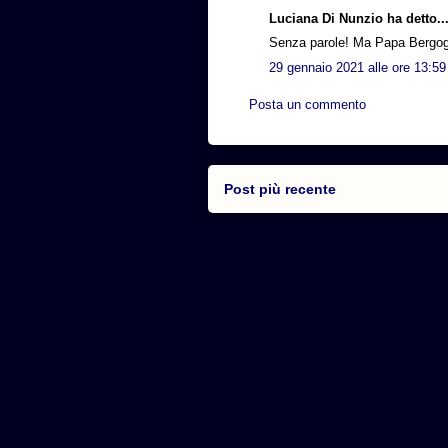
Luciana Di Nunzio ha detto..
Senza parole! Ma Papa Bergogl
29 gennaio 2021 alle ore 13:59
Posta un commento
Post più recente