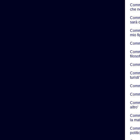
Comme
che n
Comme
sarà d
Comme
mio f
Comme
Comme
filosof
Commen
Commen
turisti'
Commen
Commen
Commen
altro'
Comme
la ma
Comme
politic