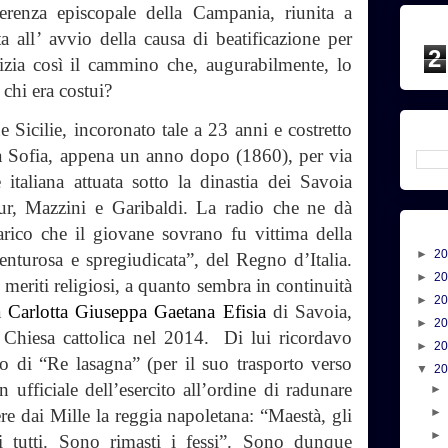
enza episcopale della Campania, riunita a
a all’ avvio della causa di beatificazione per
2
izia così il cammino che, augurabilmente, lo
 chi era costui?
e Sicilie, incoronato tale a 23 anni e costretto
ia Sofia, appena un anno dopo (1860), per via
 italiana attuata sotto la dinastia dei Savoia
our, Mazzini e Garibaldi. La radio che ne dà
rico che il giovane sovrano fu vittima della
►
2
nturosa e spregiudicata”, del Regno d’Italia.
►
2
meriti religiosi, a quanto sembra in continuità
►
2
a
Carlotta Giuseppa Gaetana Efisia
di Savoia,
►
2
 Chiesa cattolica nel 2014. Di lui ricordavo
►
2
o di “Re lasagna” (per il suo trasporto verso
▼
2
un ufficiale dell’esercito all’ordine di radunare
ere dai Mille la reggia napoletana: “Maestà, gli
 tutti. Sono rimasti i fessi”. Sono dunque