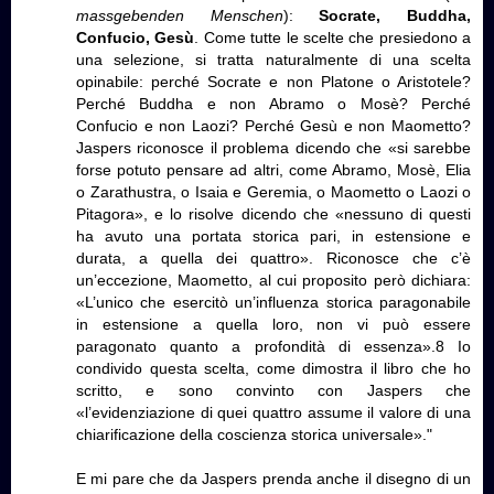
massgebenden Menschen
):
Socrate, Buddha,
Confucio, Gesù
. Come tutte le scelte che presiedono a
una selezione, si tratta naturalmente di una scelta
opinabile: perché Socrate e non Platone o Aristotele?
Perché Buddha e non Abramo o Mosè? Perché
Confucio e non Laozi? Perché Gesù e non Maometto?
Jaspers riconosce il problema dicendo che «si sarebbe
forse potuto pensare ad altri, come Abramo, Mosè, Elia
o Zarathustra, o Isaia e Geremia, o Maometto o Laozi o
Pitagora», e lo risolve dicendo che «nessuno di questi
ha avuto una portata storica pari, in estensione e
durata, a quella dei quattro». Riconosce che c’è
un’eccezione, Maometto, al cui proposito però dichiara:
«L’unico che esercitò un’influenza storica paragonabile
in estensione a quella loro, non vi può essere
paragonato quanto a profondità di essenza».8 Io
condivido questa scelta, come dimostra il libro che ho
scritto, e sono convinto con Jaspers che
«l’evidenziazione di quei quattro assume il valore di una
chiarificazione della coscienza storica universale»."
E mi pare che da Jaspers prenda anche il disegno di un