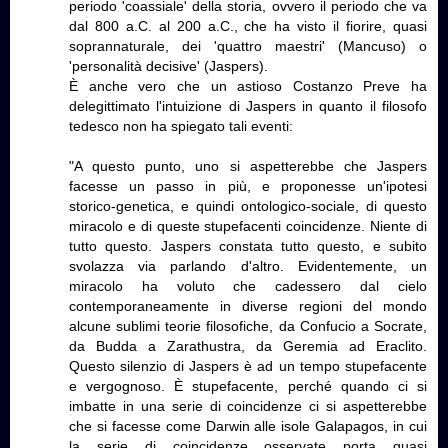
periodo 'coassiale' della storia, ovvero il periodo che va
dal 800 a.C. al 200 a.C., che ha visto il fiorire, quasi
soprannaturale, dei 'quattro maestri' (Mancuso) o
'personalità decisive' (Jaspers).
È anche vero che un astioso Costanzo Preve ha
delegittimato l'intuizione di Jaspers in quanto il filosofo
tedesco non ha spiegato tali eventi:
"A questo punto, uno si aspetterebbe che Jaspers
facesse un passo in più, e proponesse un'ipotesi
storico-genetica, e quindi ontologico-sociale, di questo
miracolo e di queste stupefacenti coincidenze. Niente di
tutto questo. Jaspers constata tutto questo, e subito
svolazza via parlando d'altro. Evidentemente, un
miracolo ha voluto che cadessero dal cielo
contemporaneamente in diverse regioni del mondo
alcune sublimi teorie filosofiche, da Confucio a Socrate,
da Budda a Zarathustra, da Geremia ad Eraclito.
Questo silenzio di Jaspers è ad un tempo stupefacente
e vergognoso. È stupefacente, perché quando ci si
imbatte in una serie di coincidenze ci si aspetterebbe
che si facesse come Darwin alle isole Galapagos, in cui
la serie di coincidenze osservate porta quasi