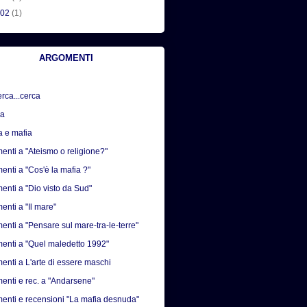
002
(1)
ARGOMENTI
erca...cerca
sa
a e mafia
nti a "Ateismo o religione?"
nti a "Cos'è la mafia ?"
nti a "Dio visto da Sud"
nti a "Il mare"
nti a "Pensare sul mare-tra-le-terre"
nti a "Quel maledetto 1992"
nti a L'arte di essere maschi
nti e rec. a "Andarsene"
nti e recensioni "La mafia desnuda"