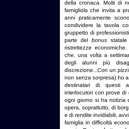
della cronaca. Molti di n
famigliola che invita a p
anni praticamente scono
condividere la tavola con 
gruppetto di professionist
parte del
bonus
statal
ristrettezze economiche.
che, una volta a settima
degli alunni più disa
discrezione...Con un pizz
non senza sorpresa) ho app
destinatari di questi a
interlocutori con prove di
ogni giorno si ha notizia di
opera, soprattutto, di bor
e di rendite invidiabili, a
famiglia in difficoltà econ