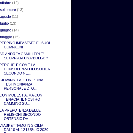
►
ottobre
(12)
►
settembre
(13)
►
agosto
(11)
►
luglio
(13)
►
giugno
(14)
▼
maggio
(15)
PEPPINO IMPASTATO E I SUOI
COMPAGNI
AD ANDREA CAMILLERI E'
SCOPPIATA UNA 'BOLLA' ?
PERCHE' E COME LA
CONSULENZA FILOSOFICA
SECONDO NE...
GIOVANNI FALCONE: UNA
TESTIMONIANZA
PERSONALE DI G...
CON MODESTIA, MA CON
TENACIA, IL NOSTRO
CAMMINO SU...
LA PREPOTENZA DELLE
RELIGIONI SECONDO
ORTENSIO DA ...
VI ASPETTIAMO IN SICILIA
DAL10 AL 12 LUGLIO 2020