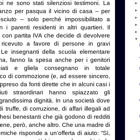
oi ne sono stati silenziosi testimoni. La
ranzo per pasqua il vicino di casa – per
sciuto – solo perché impossibilitato a
i parenti residenti in altri quartieri. Il
i con partita IVA che decide di devolvere
e ricevuto a favore di persone in gravi
 Le insegnanti della scuola elementare
na, fanno la spesa anche per i genitori
giati e gliela consegnano in totale
ico di commozione (e, ad essere sincero,
reso da fonti dirette che in alcuni casi i
iuti straordinari hanno spiazzato gli
 grandissima dignità. In una società dove
 truffe, di corruzione, di affari illegali ad
ghesi benestanti che già godono di redditi
vviene, però, anche altro. Che una madre di
omiche risponde a un’offerta di aiuto: “Sì,