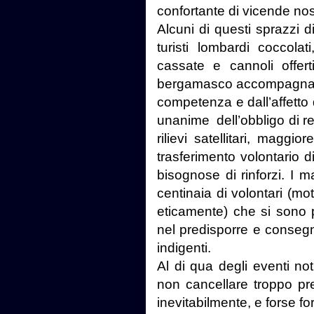
confortante di vicende no
Alcuni di questi sprazzi d
turisti lombardi coccola
cassate e cannoli offert
bergamasco accompagnato 
competenza e dall’affetto 
unanime dell’obbligo di re
rilievi satellitari, maggi
trasferimento volontario d
bisognose di rinforzi. I
centinaia di volontari (mot
eticamente) che si sono p
nel predisporre e consegna
indigenti.
Al di qua degli eventi no
non cancellare troppo pre
inevitabilmente, e forse f