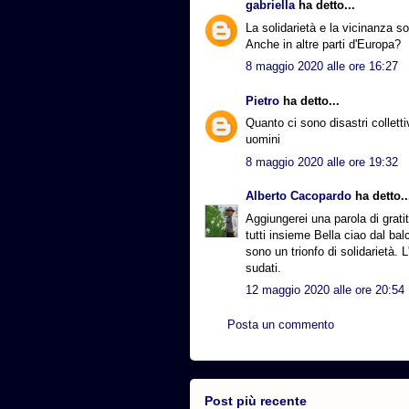
gabriella
ha detto...
La solidarietà e la vicinanza so
Anche in altre parti d'Europa?
8 maggio 2020 alle ore 16:27
Pietro
ha detto...
Quanto ci sono disastri colletti
uomini
8 maggio 2020 alle ore 19:32
Alberto Cacopardo
ha detto..
Aggiungerei una parola di grati
tutti insieme Bella ciao dal b
sono un trionfo di solidarietà. 
sudati.
12 maggio 2020 alle ore 20:54
Posta un commento
Post più recente