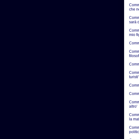
Comme
che n
Comme
sarà d
Comme
mio f
Comme
Comme
filosof
Commen
Commen
turisti'
Commen
Commen
Commen
altro'
Comme
la ma
Comme
politic