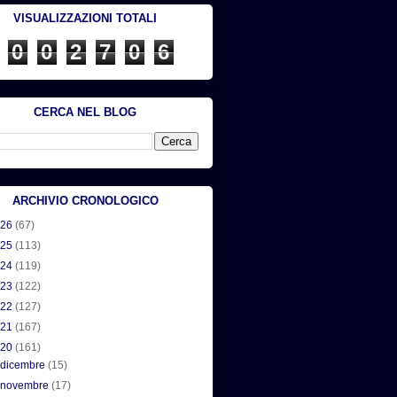
VISUALIZZAZIONI TOTALI
0
0
2
7
0
6
CERCA NEL BLOG
ARCHIVIO CRONOLOGICO
026
(67)
025
(113)
024
(119)
023
(122)
022
(127)
021
(167)
020
(161)
►
dicembre
(15)
►
novembre
(17)