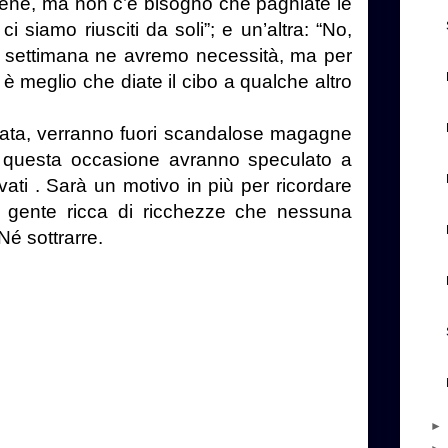
 bene, ma non c’è bisogno che paghiate le
ci siamo riusciti da soli”; e un’altra: “No,
a settimana ne avremo necessità, ma per
 è meglio che diate il cibo a qualche altro
ata, verranno fuori scandalose magagne
n questa occasione avranno speculato a
vati . Sarà un motivo in più per ricordare
è gente ricca di ricchezze che nessuna
Né sottrarre.