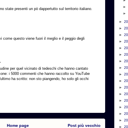
no state presenti un pò dappertutto sul territorio italiano.
►
2
►
2
►
2
vi come questo viene fuori il meglio e il peggio degli
►
2
►
2
►
2
.
►
2
►
2
tudine per quel vicinato di tedeschi che hanno cantato
alcone: i 5000 commenti che hanno raccolto su YouTube
►
2
L'ultimo ha scritto: non sto piangendo, ho solo gli occhi
►
2
►
2
►
2
►
2
►
2
►
2
►
2
Home page
Post più vecchio
►
2