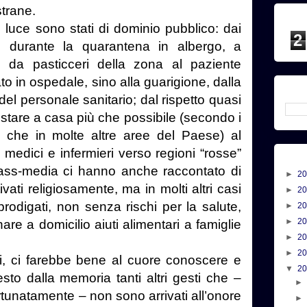
strane.
i luce sono stati di dominio pubblico: dai
2
ti, durante la quarantena in albergo, a
i da pasticceri della zona al paziente
in ospedale, sino alla guarigione, dalla
del personale sanitario; dal rispetto quasi
stare a casa più che possibile (secondo i
ore che in molte altre aree del Paese) al
i medici e infermieri verso regioni “rosse”
 mass-media ci hanno anche raccontato di
►
2
ivati religiosamente, ma in molti altri casi
►
2
rodigati, non senza rischi per la salute,
►
2
►
2
re a domicilio aiuti alimentari a famiglie
►
2
►
2
ti, ci farebbe bene al cuore conoscere e
▼
2
sto dalla memoria tanti altri gesti che –
ortunatamente – non sono arrivati all’onore