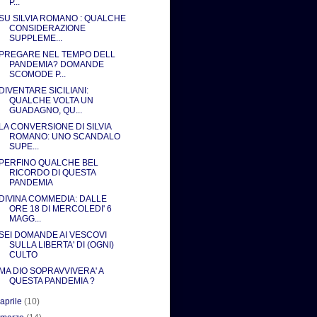
P...
SU SILVIA ROMANO : QUALCHE
CONSIDERAZIONE
SUPPLEME...
PREGARE NEL TEMPO DELL
PANDEMIA? DOMANDE
SCOMODE P...
DIVENTARE SICILIANI:
QUALCHE VOLTA UN
GUADAGNO, QU...
LA CONVERSIONE DI SILVIA
ROMANO: UNO SCANDALO
SUPE...
PERFINO QUALCHE BEL
RICORDO DI QUESTA
PANDEMIA
DIVINA COMMEDIA: DALLE
ORE 18 DI MERCOLEDI' 6
MAGG...
SEI DOMANDE AI VESCOVI
SULLA LIBERTA' DI (OGNI)
CULTO
MA DIO SOPRAVVIVERA' A
QUESTA PANDEMIA ?
►
aprile
(10)