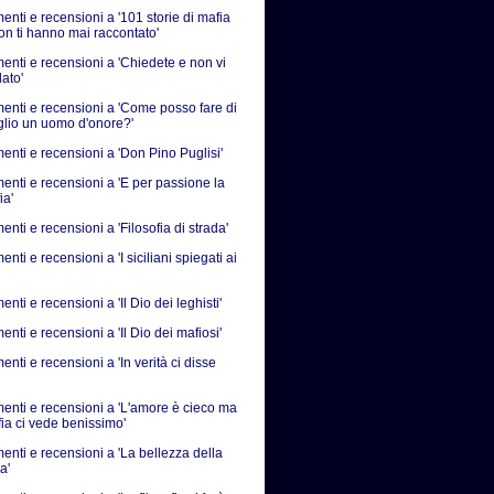
nti e recensioni a '101 storie di mafia
on ti hanno mai raccontato'
nti e recensioni a 'Chiedete e non vi
ato'
nti e recensioni a 'Come posso fare di
iglio un uomo d'onore?'
nti e recensioni a 'Don Pino Puglisi'
nti e recensioni a 'E per passione la
ia'
ti e recensioni a 'Filosofia di strada'
ti e recensioni a 'I siciliani spiegati ai
ti e recensioni a 'Il Dio dei leghisti'
ti e recensioni a 'Il Dio dei mafiosi'
ti e recensioni a 'In verità ci disse
nti e recensioni a 'L'amore è cieco ma
fia ci vede benissimo'
nti e recensioni a 'La bellezza della
a'