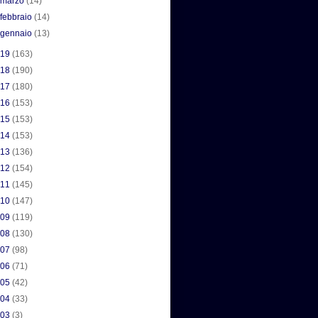
►
marzo
(14)
►
febbraio
(14)
►
gennaio
(13)
019
(163)
018
(190)
017
(180)
016
(153)
015
(153)
014
(153)
013
(136)
012
(154)
011
(145)
010
(147)
009
(119)
008
(130)
007
(98)
006
(71)
005
(42)
004
(33)
003
(3)