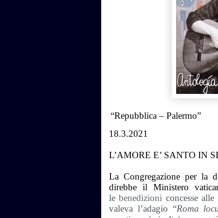
“Repubblica – Palermo”
18.3.2021
L’AMORE E’ SANTO IN S
La Congregazione per la dott
direbbe il Ministero vatic
le
benedizioni
concesse alle
valeva l’adagio “
Roma locu