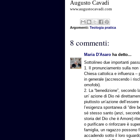
Augusto Cavadi
www.augustocavadi.com
Argomenti:
Teologia pratica
8 commenti:
Maria D'Asaro
ha detto...
Sottolineo due importanti passag
1. Il pronunciamento sulla non 
Chiesa cattolica e influenza –
in generale (accrescendo i ris
omofobi).
2. La “benedizione”, secondo la
un’ azione di Dio né direttamen
piuttosto un’azione dell’esser
l’esigenza spontanea di “dire be
sé stesso santo (anzi, secondo
storia del Dio che è Amore):rit
o purificare o rinforzare è sup
famiglia, un ragazzo possono fa
accadendo sotto il loro sguardo