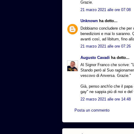
Grazie.
21 marzo 2021 alle ore 07:08
Unknown
ha detto...
Dobbiamo concludere che per c
benedizioni e mai lo saranno. 
avanti così, ad libitum, fino al
21 marzo 2021 alle ore 07:26
Augusto Cavadi
ha detto...
Al Signor Franco che scrive: "L
Stando però al Suo ragionamento
vescovo di Anversa. Grazie."
Già, penso anch'io che il papa
gay" ne sappia più di noi e de
22 marzo 2021 alle ore 14:48
Posta un commento