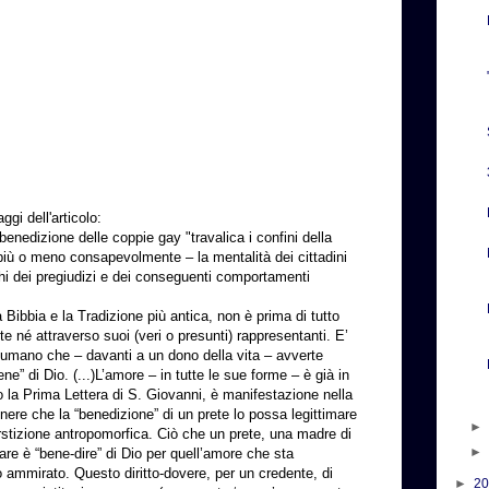
gi dell'articolo:
benedizione delle coppie gay "travalica i confini della
 più o meno consapevolmente – la mentalità dei cittadini
chi dei pregiudizi e dei conseguenti comportamenti
 Bibbia e la Tradizione più antica, non è prima di tutto
te né attraverso suoi (veri o presunti) rappresentanti. E’
e umano che – davanti a un dono della vita – avverte
ne” di Dio. (...)L’amore – in tutte le sue forme – è già in
 la Prima Lettera di S. Giovanni, è manifestazione nella
enere che la “benedizione” di un prete lo possa legittimare
erstizione antropomorfica. Ciò che un prete, una madre di
re è “bene-dire” di Dio per quell’amore che sta
 ammirato. Questo diritto-dovere, per un credente, di
►
2