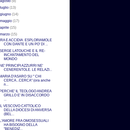
►
agosto
(9)
►
luglio
(13)
►
giugno
(14)
►
maggio
(17)
►
aprile
(15)
▼
marzo
(15)
IRA E ACCIDIA: ESPLORIAMOLE
CON DANTE E UN PO' DI ...
SERGE LATOUCHE E IL RE-
INCANTAMENTO DEL
MONDO
NE' PRINCIPI AZZURRI NE'
CENERENTOLE. LE RELAZI...
MARIA D'ASARO SU " CHI
CERCA...CERCA" (ora anche
n...
PERCHE' IL TEOLOGO ANDREA
GRILLO E' IN DISACCORDO
...
IL VESCOVO CATTOLICO
DELLA DIOCESI DI ANVERSA
(BEL...
L'AMORE FRA OMOSESSUALI
HA BISOGNO DELLA
"BENEDIZ...