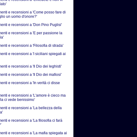
ato'
nti e recensioni a 'Come posso fare di
iglio un uomo d'onore?'
nti e recensioni a 'Don Pino Puglisi'
nti e recensioni a 'E per passione la
ia'
ti e recensioni a 'Filosofia di strada'
ti e recensioni a 'I siciliani spiegati ai
ti e recensioni a 'Il Dio dei leghisti'
ti e recensioni a 'Il Dio dei mafiosi'
ti e recensioni a 'In verità ci disse
nti e recensioni a 'L'amore è cieco ma
fia ci vede benissimo'
nti e recensioni a 'La bellezza della
a'
ti e recensioni a 'La filosofia ci farà
'
nti e recensioni a 'La mafia spiegata ai