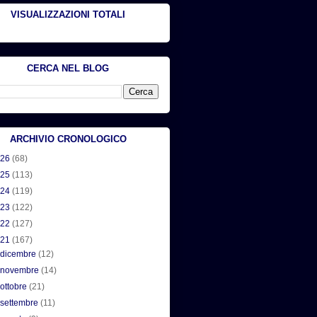
VISUALIZZAZIONI TOTALI
CERCA NEL BLOG
ARCHIVIO CRONOLOGICO
026
(68)
025
(113)
024
(119)
023
(122)
022
(127)
021
(167)
►
dicembre
(12)
►
novembre
(14)
►
ottobre
(21)
►
settembre
(11)