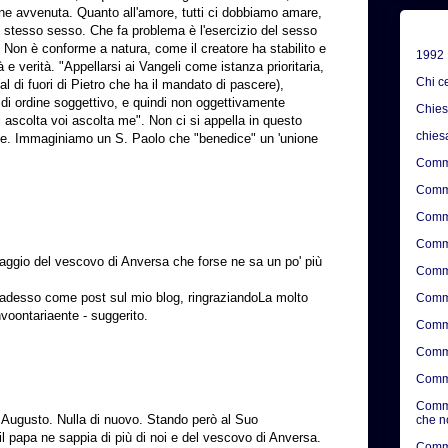
one avvenuta. Quanto all'amore, tutti ci dobbiamo amare,
 stesso sesso. Che fa problema è l'esercizio del sesso
Non è conforme a natura, come il creatore ha stabilito e
1992
e verità. "Appellarsi ai Vangeli come istanza prioritaria,
Chi c
al di fuori di Pietro che ha il mandato di pascere),
 di ordine soggettivo, e quindi non oggettivamente
Chie
hi ascolta voi ascolta me". Non ci si appella in questo
chies
ce. Immaginiamo un S. Paolo che "benedice" un 'unione
Comme
Comme
Comme
Comme
saggio del vescovo di Anversa che forse ne sa un po' più
Comme
adesso come post sul mio blog, ringraziandoLa molto
Comme
invoontariaente - suggerito.
Comme
Comme
Comme
Comme
or Augusto. Nulla di nuovo. Stando però al Suo
che n
l papa ne sappia di più di noi e del vescovo di Anversa.
Comme