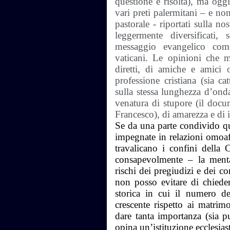
questione è risolta), ma oggi
vari preti palermitani – e no
pastorale - riportati sulla nos
leggermente diversificati,
messaggio evangelico come 
vaticani. Le opinioni che mi
diretti, di amiche e amici
professione cristiana (sia c
sulla stessa lunghezza d’ond
venatura di stupore (il doc
Francesco), di amarezza e di 
Se da una parte condivido q
impegnate in relazioni omoaf
travalicano i confini della
consapevolmente – la mental
rischi dei pregiudizi e dei c
non posso evitare di chied
storica in cui il numero de
crescente rispetto ai matrim
dare tanta importanza (sia pu
opina un’istituzione ecclesias