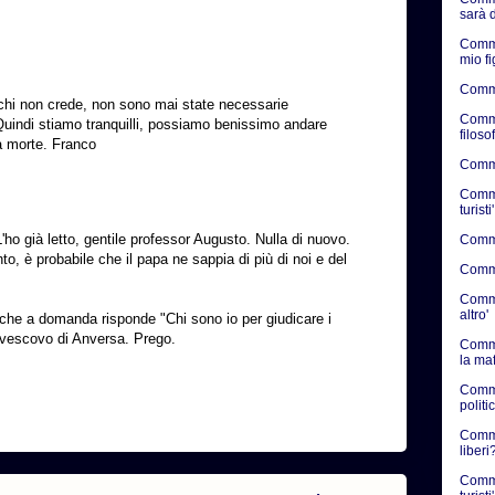
sarà d
Comme
mio f
Comme
hi non crede, non sono mai state necessarie
Comme
Quindi stiamo tranquilli, possiamo benissimo andare
filosof
la morte. Franco
Commen
Commen
turisti'
'ho già letto, gentile professor Augusto. Nulla di nuovo.
Commen
, è probabile che il papa ne sappia di più di noi e del
Commen
Commen
altro'
 che a domanda risponde "Chi sono io per giudicare i
l vescovo di Anversa. Prego.
Comme
la ma
Comme
politic
Commen
liberi?
Comme