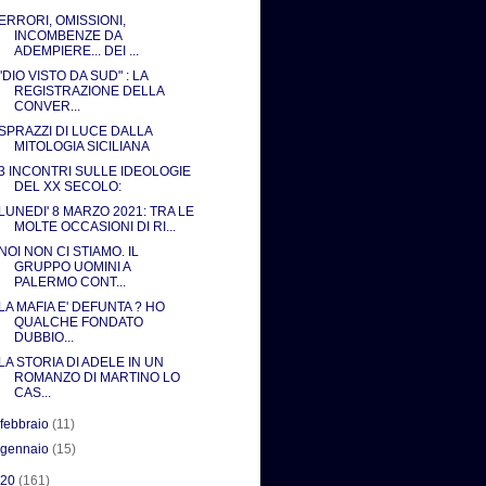
ERRORI, OMISSIONI,
INCOMBENZE DA
ADEMPIERE... DEI ...
"DIO VISTO DA SUD" : LA
REGISTRAZIONE DELLA
CONVER...
SPRAZZI DI LUCE DALLA
MITOLOGIA SICILIANA
3 INCONTRI SULLE IDEOLOGIE
DEL XX SECOLO:
LUNEDI' 8 MARZO 2021: TRA LE
MOLTE OCCASIONI DI RI...
NOI NON CI STIAMO. IL
GRUPPO UOMINI A
PALERMO CONT...
LA MAFIA E' DEFUNTA ? HO
QUALCHE FONDATO
DUBBIO...
LA STORIA DI ADELE IN UN
ROMANZO DI MARTINO LO
CAS...
►
febbraio
(11)
►
gennaio
(15)
020
(161)