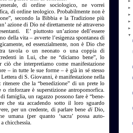
enerale, di ordine sociologico, ne vorrei
fica, di ordine teologico. Probabilmente non è
ione”, secondo la Bibbia e la Tradizione più
un’ azione di Dio né direttamente né attraverso
esentanti. E’ piuttosto un’azione dell’essere
o della vita – avverte l’esigenza spontanea di
gicamente, ed essenzialmente, non è Dio che
stra tavola o un neonato o una coppia di
credenti in Lui, che ne “diciamo bene”, lo
r ciò che interpretiamo come manifestazione
e – in tutte le sue forme – è già in sé stesso
 Lettera di S. Giovanni, è manifestazione nella
 ritenere che la “benedizione” di un prete lo
e o rinforzare è superstizione antropomorfica.
di famiglia, un ragazzo possono fare è “bene-
re che sta accadendo sotto il loro sguardo
ere, per un credente, di parlare bene
di
Dio,
one umana (per quanto ‘sacra’ possa auto-
 a chicchessìa.