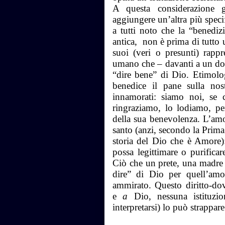
A questa considerazione g
aggiungere un’altra più speci
a tutti noto che la “benediz
antica, non è prima di tutto 
suoi (veri o presunti) rappr
umano che – davanti a un don
“dire bene” di Dio. Etimolo
benedice il pane sulla no
innamorati: siamo noi, se 
ringraziamo, lo lodiamo, pe
della sua benevolenza. L’amor
santo (anzi, secondo la Prima
storia del Dio che è Amore):
possa legittimare o purificar
Ciò che un prete, una madre 
dire” di Dio per quell’amo
ammirato. Questo diritto-dov
e
a
Dio, nessuna istituzi
interpretarsi) lo può strappare