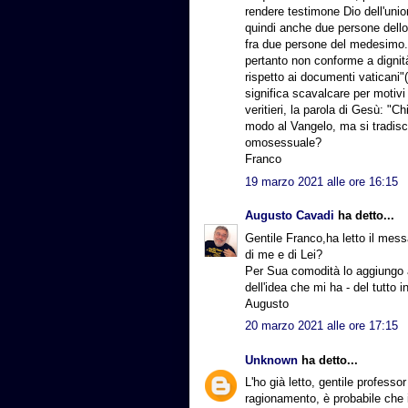
rendere testimone Dio dell'uni
quindi anche due persone dello
fra due persone del medesimo. 
pertanto non conforme a dignità 
rispetto ai documenti vaticani"(
significa scavalcare per motivi
veritieri, la parola di Gesù: "C
modo al Vangelo, ma si tradis
omosessuale?
Franco
19 marzo 2021 alle ore 16:15
Augusto Cavadi
ha detto...
Gentile Franco,ha letto il mes
di me e di Lei?
Per Sua comodità lo aggiungo 
dell'idea che mi ha - del tutto 
Augusto
20 marzo 2021 alle ore 17:15
Unknown
ha detto...
L'ho già letto, gentile profess
ragionamento, è probabile che i