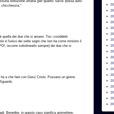
nessuna istituzione umana (per quanto ‘sacra’ possa auto-
►
2
 a chicchessìa."
►
2
►
2
►
2
►
2
►
2
è quella dei due che si amano. Tra i cosiddetti
►
2
io è l'unico dei sette segni che non ha come ministro il
PO!, occorre sottolinearlo sempre) dei due che si
►
2
►
2
►
2
►
2
►
2
►
2
 ha a che fare con Gesu' Cristo. Possano un giorno
►
2
 Sguardo.
►
2
►
2
►
2
►
2
vadi. Benedire, in questo caso significa ammettere,