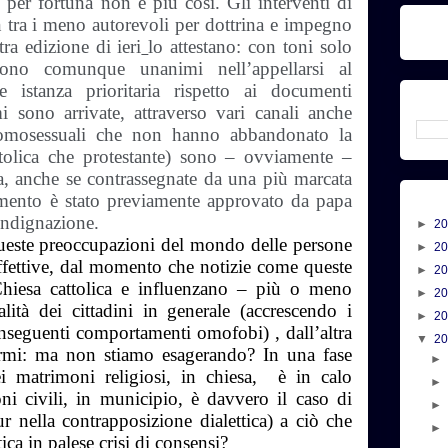
 per fortuna non è più così. Gli interventi di
n tra i meno autorevoli per dottrina e impegno
tra edizione di ieri
lo attestano: con toni solo
 sono comunque unanimi nell’appellarsi al
istanza prioritaria rispetto ai documenti
 sono arrivate, attraverso vari canali anche
 omosessuali che non hanno abbandonato la
attolica che protestante) sono – ovviamente –
a, anche se contrassegnate da una più marcata
umento è stato previamente approvato da papa
indignazione.
►
2
ueste preoccupazioni del mondo delle persone
►
2
fettive, dal momento che notizie come queste
►
2
 Chiesa cattolica e influenzano – più o meno
►
2
ità dei cittadini in generale (accrescendo i
►
2
onseguenti comportamenti omofobi) , dall’altra
▼
2
ermi: ma non stiamo esagerando? In una fase
i matrimoni religiosi, in chiesa, è in calo
oni civili, in municipio, è davvero il caso di
r nella contrapposizione dialettica) a ciò che
tica in palese crisi di consensi?