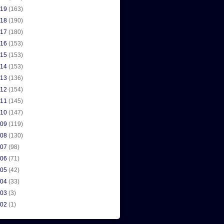
019
(163)
018
(190)
017
(180)
016
(153)
015
(153)
014
(153)
013
(136)
012
(154)
011
(145)
010
(147)
009
(119)
008
(130)
007
(98)
006
(71)
005
(42)
004
(33)
003
(3)
002
(1)