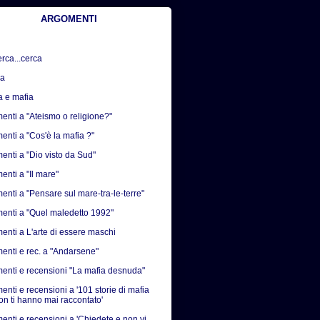
ARGOMENTI
erca...cerca
sa
a e mafia
nti a "Ateismo o religione?"
nti a "Cos'è la mafia ?"
nti a "Dio visto da Sud"
nti a "Il mare"
nti a "Pensare sul mare-tra-le-terre"
nti a "Quel maledetto 1992"
nti a L'arte di essere maschi
nti e rec. a "Andarsene"
nti e recensioni "La mafia desnuda"
nti e recensioni a '101 storie di mafia
on ti hanno mai raccontato'
nti e recensioni a 'Chiedete e non vi