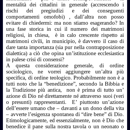
mentalità dei cittadini in generale (accrescendo i
rischi dei pregiudizi e dei conseguenti
comportamenti omofobi) , dall’altra non posso
evitare di chiedermi: ma non stiamo esagerando? In
una fase storica in cui il numero dei matrimoni
religiosi, in chiesa, è in calo crescente rispetto ai
matrimoni civili, in municipio, è davvero il caso di
dare tanta importanza (sia pur nella contrapposizione
dialettica) a ciò che opina un’istituzione ecclesiastica
in palese crisi di consensi?
A questa considerazione generale, di ordine
sociologico, ne vorrei aggiungere un’altra più
specifica, di ordine teologico. Probabilmente non è a
tutti noto che la “benedizione”, secondo la Bibbia e
la Tradizione più antica, non è prima di tutto un’
azione di Dio né direttamente né attraverso suoi (veri
o presunti) rappresentanti. E’ piuttosto un’azione
dell’essere umano che – davanti a un dono della vita
– avverte l’esigenza spontanea di “dire bene” di Dio.
Etimologicamente, ed essenzialmente, non è Dio che
benedice il pane sulla nostra tavola o un neonato o