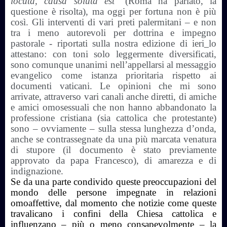
locuta, causa soluta est
” (Roma ha parlato, la
questione è risolta), ma oggi per fortuna non è più
così. Gli interventi di vari preti palermitani – e non
tra i meno autorevoli per dottrina e impegno
pastorale - riportati sulla nostra edizione di ieri
lo
attestano: con toni solo leggermente diversificati,
sono comunque unanimi nell’appellarsi al messaggio
evangelico come istanza prioritaria rispetto ai
documenti vaticani. Le opinioni che mi sono
arrivate, attraverso vari canali anche diretti, di amiche
e amici omosessuali che non hanno abbandonato la
professione cristiana (sia cattolica che protestante)
sono – ovviamente – sulla stessa lunghezza d’onda,
anche se contrassegnate da una più marcata venatura
di stupore (il documento è stato previamente
approvato da papa Francesco), di amarezza e di
indignazione.
Se da una parte condivido queste preoccupazioni del
mondo delle persone impegnate in relazioni
omoaffettive, dal momento che notizie come queste
travalicano i confini della Chiesa cattolica e
influenzano – più o meno consapevolmente – la