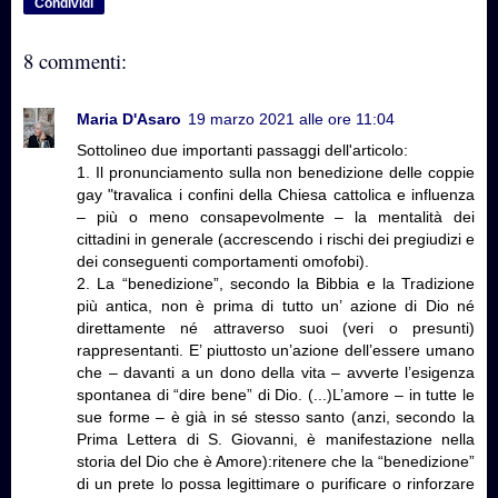
Condividi
8 commenti:
Maria D'Asaro
19 marzo 2021 alle ore 11:04
Sottolineo due importanti passaggi dell'articolo:
1. Il pronunciamento sulla non benedizione delle coppie
gay "travalica i confini della Chiesa cattolica e influenza
– più o meno consapevolmente – la mentalità dei
cittadini in generale (accrescendo i rischi dei pregiudizi e
dei conseguenti comportamenti omofobi).
2. La “benedizione”, secondo la Bibbia e la Tradizione
più antica, non è prima di tutto un’ azione di Dio né
direttamente né attraverso suoi (veri o presunti)
rappresentanti. E’ piuttosto un’azione dell’essere umano
che – davanti a un dono della vita – avverte l’esigenza
spontanea di “dire bene” di Dio. (...)L’amore – in tutte le
sue forme – è già in sé stesso santo (anzi, secondo la
Prima Lettera di S. Giovanni, è manifestazione nella
storia del Dio che è Amore):ritenere che la “benedizione”
di un prete lo possa legittimare o purificare o rinforzare